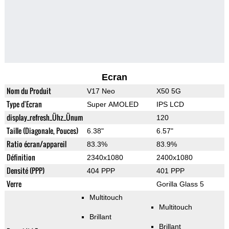
Ecran
Nom du Produit
V17 Neo
X50 5G
Type d'Ecran
Super AMOLED
IPS LCD
display_refresh_Ühz_Ünum
120
Taille (Diagonale, Pouces)
6.38"
6.57"
Ratio écran/appareil
83.3%
83.9%
Définition
2340x1080
2400x1080
Densité (PPP)
404 PPP
401 PPP
Verre
Gorilla Glass 5
Multitouch
Multitouch
Brillant
Brillant