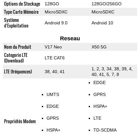
Options de Stockage
128GO
128GO/256GO
Type Carte Mémoire
MicroSDXC
MicroSDXC
Système
Android 9.0
Android 10
d'Exploitation
Reseau
Nom du Produit
V17 Neo
X50 5G
Categorie LTE
LTE CAT6
(Download)
1, 2, 3, 34, 38, 39, 4,
LTE (fréquences)
38, 40, 41
40, 41, 5, 7, 8
EDGE
UMTS
GPRS
EDGE
HSPA+
GPRS
LTE
Propriétés Modem
HSPA+
TD-SCDMA