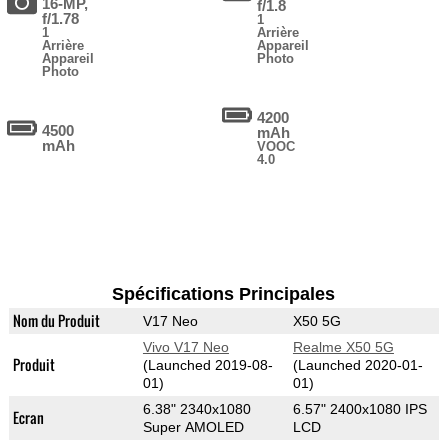
16-MP,
f/1.8
f/1.78
1
1
Arrière
Arrière
Appareil
Appareil
Photo
Photo
4200
4500
mAh
mAh
VOOC
4.0
Spécifications Principales
Nom du Produit
V17 Neo
X50 5G
Vivo V17 Neo
Realme X50 5G
Produit
(Launched 2019-08-
(Launched 2020-01-
01)
01)
6.38" 2340x1080
6.57" 2400x1080 IPS
Ecran
Super AMOLED
LCD