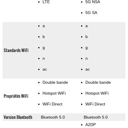
LTE
5G NSA
5G SA
a
a
b
b
g
g
Standards WiFi
n
n
ac
ac
Double bande
Double bande
Hotspot WiFi
Hotspot WiFi
Propriétés WiFi
WiFi Direct
WiFi Direct
Version Bluetooth
Bluetooth 5.0
Bluetooth 5.0
A2DP