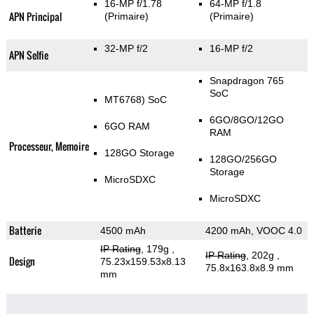
16-MP f/1.78
64-MP f/1.8
APN Principal
(Primaire)
(Primaire)
32-MP f/2
16-MP f/2
APN Selfie
Snapdragon 765
SoC
MT6768) SoC
6GO/8GO/12GO
6GO RAM
RAM
Processeur, Memoire
128GO Storage
128GO/256GO
Storage
MicroSDXC
MicroSDXC
Batterie
4500 mAh
4200 mAh, VOOC 4.0
IP Rating
, 179g
,
IP Rating
, 202g
,
Design
75.23x159.53x8.13
75.8x163.8x8.9 mm
mm