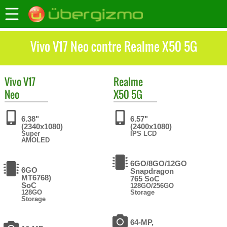
Vivo V17 Neo contre Realme X50 5G
Vivo
V17
Realme
Neo
X50 5G
6.38"
6.57"
(2340x1080)
(2400x1080)
Super
IPS LCD
AMOLED
6GO/8GO/12GO
6GO
Snapdragon
MT6768)
765 SoC
SoC
128GO/256GO
128GO
Storage
Storage
64-MP,