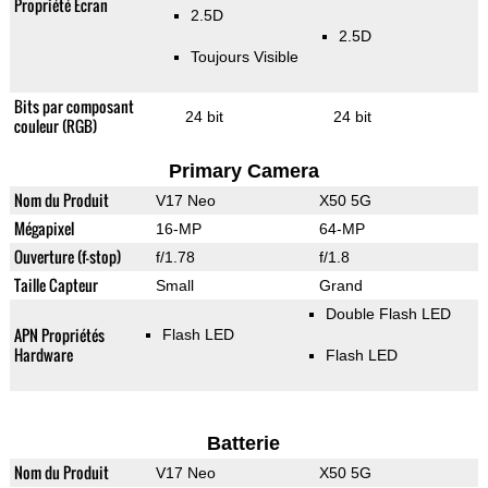
Propriété Ecran
2.5D
2.5D
Toujours Visible
Bits par composant
24 bit
24 bit
couleur (RGB)
Primary Camera
Nom du Produit
V17 Neo
X50 5G
Mégapixel
16-MP
64-MP
Ouverture (f-stop)
f/1.78
f/1.8
Taille Capteur
Small
Grand
Double Flash LED
APN Propriétés
Flash LED
Hardware
Flash LED
Batterie
Nom du Produit
V17 Neo
X50 5G