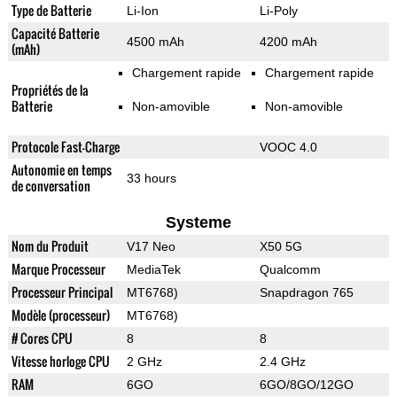
Type de Batterie
Li-Ion
Li-Poly
Capacité Batterie
4500 mAh
4200 mAh
(mAh)
Chargement rapide
Chargement rapide
Propriétés de la
Batterie
Non-amovible
Non-amovible
Protocole Fast-Charge
VOOC 4.0
Autonomie en temps
33 hours
de conversation
Systeme
Nom du Produit
V17 Neo
X50 5G
Marque Processeur
MediaTek
Qualcomm
Processeur Principal
MT6768)
Snapdragon 765
Modèle (processeur)
MT6768)
# Cores CPU
8
8
Vitesse horloge CPU
2 GHz
2.4 GHz
RAM
6GO
6GO/8GO/12GO