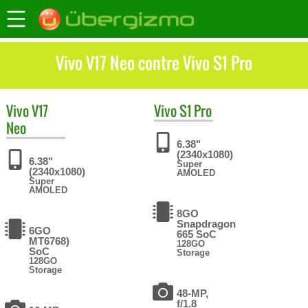
Vivo V17 Neo contre Vivo S1 Pro
Vivo
V17
Vivo
S1 Pro
Neo
6.38"
(2340x1080)
6.38"
Super
(2340x1080)
AMOLED
Super
AMOLED
8GO
Snapdragon
6GO
665 SoC
MT6768)
128GO
SoC
Storage
128GO
Storage
48-MP,
f/1.8