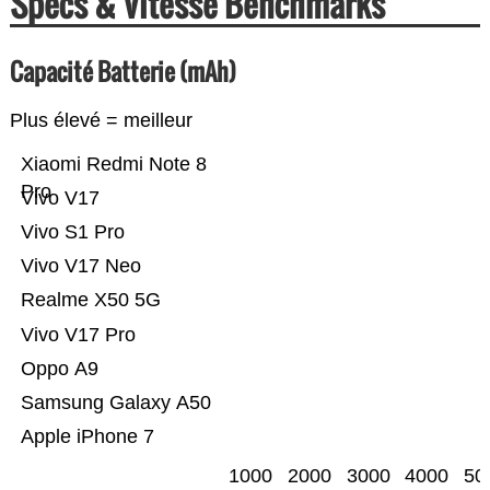
Specs & Vitesse Benchmarks
Capacité Batterie (mAh)
Plus élevé = meilleur
Xiaomi Redmi Note 8
Pro
Vivo V17
Vivo S1 Pro
Vivo V17 Neo
Realme X50 5G
Vivo V17 Pro
Oppo A9
Samsung Galaxy A50
Apple iPhone 7
1000
2000
3000
4000
50