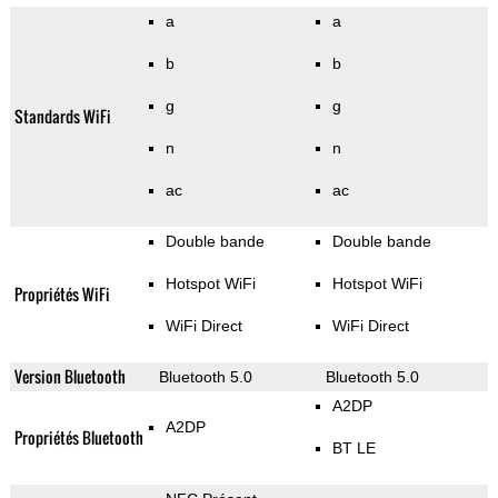
a
a
b
b
g
g
Standards WiFi
n
n
ac
ac
Double bande
Double bande
Hotspot WiFi
Hotspot WiFi
Propriétés WiFi
WiFi Direct
WiFi Direct
Version Bluetooth
Bluetooth 5.0
Bluetooth 5.0
A2DP
A2DP
Propriétés Bluetooth
BT LE