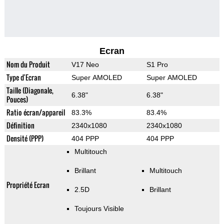
Ecran
Nom du Produit
V17 Neo
S1 Pro
Type d'Ecran
Super AMOLED
Super AMOLED
Taille (Diagonale,
6.38"
6.38"
Pouces)
Ratio écran/appareil
83.3%
83.4%
Définition
2340x1080
2340x1080
Densité (PPP)
404 PPP
404 PPP
Multitouch
Brillant
Multitouch
Propriété Ecran
2.5D
Brillant
Toujours Visible