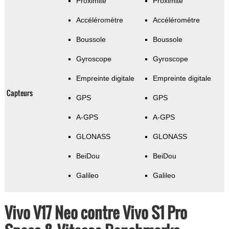
Proximité
Proximité
Accéléromètre
Accéléromètre
Boussole
Boussole
Gyroscope
Gyroscope
Empreinte digitale
Empreinte digitale
Capteurs
GPS
GPS
A-GPS
A-GPS
GLONASS
GLONASS
BeiDou
BeiDou
Galileo
Galileo
Vivo V17 Neo contre Vivo S1 Pro