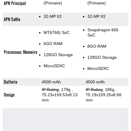
APN Principal
(Primaire)
(Primaire)
32-MP f/2
32-MP f/2
APN Selfie
Snapdragon 665
MT6768) SoC
SoC
6GO RAM
8GO RAM
Processeur, Memoire
128GO Storage
128GO Storage
MicroSDXC
MicroSDXC
Batterie
4500 mAh
4500 mAh
IP Rating
, 179g
,
IP Rating
, 186g
,
Design
75.23x159.53x8.13
75.19x159.25x8.68
mm
mm