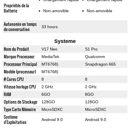
Propriétés de la
Batterie
Non-amovible
Non-amovible
Autonomie en temps
33 hours
de conversation
Systeme
Nom du Produit
V17 Neo
S1 Pro
Marque Processeur
MediaTek
Qualcomm
Processeur Principal
MT6768)
Snapdragon 665
Modèle (processeur)
MT6768)
# Cores CPU
8
8
Vitesse horloge CPU
2 GHz
2 GHz
RAM
6GO
8GO
Options de Stockage
128GO
128GO
Type Carte Mémoire
MicroSDXC
MicroSDXC
Système
Android 9.0
Android 9.0
d'Exploitation