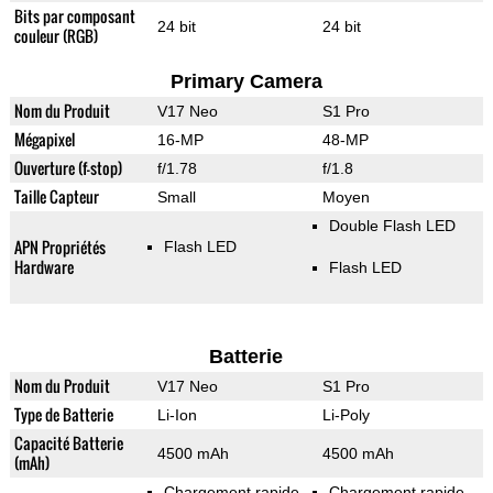
Bits par composant
24 bit
24 bit
couleur (RGB)
Primary Camera
Nom du Produit
V17 Neo
S1 Pro
Mégapixel
16-MP
48-MP
Ouverture (f-stop)
f/1.78
f/1.8
Taille Capteur
Small
Moyen
Double Flash LED
APN Propriétés
Flash LED
Hardware
Flash LED
Batterie
Nom du Produit
V17 Neo
S1 Pro
Type de Batterie
Li-Ion
Li-Poly
Capacité Batterie
4500 mAh
4500 mAh
(mAh)
Chargement rapide
Chargement rapide