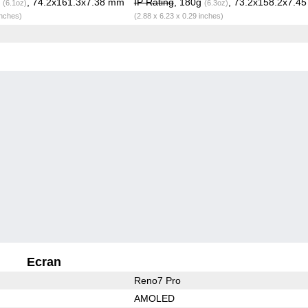
g
, 74.2x161.3x7.38 mm
IP Rating
, 180g
, 73.2x158.2x7.4
(6.1oz)
(6.3oz)
inches)
(2.88 x 6.23 x 0.29 inches)
Ecran
Reno7 Pro
AMOLED