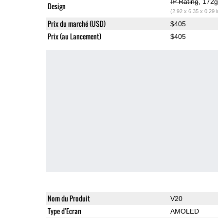
IP Rating
, 172
Design
(2.92 x 6.35 x 0.29 
Prix du marché (USD)
$405
Prix (au Lancement)
$405
Nom du Produit
V20
Type d'Ecran
AMOLED