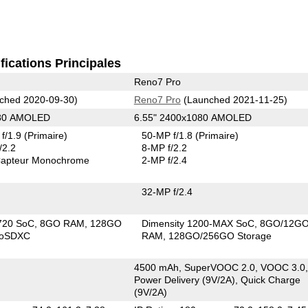
fications Principales
Reno7 Pro
ched 2020-09-30)
Reno7 Pro
(Launched 2021-11-25)
080 AMOLED
6.55" 2400x1080 AMOLED
f/1.9
(Primaire)
50-MP f/1.8
(Primaire)
/2.2
8-MP f/2.2
apteur Monochrome
2-MP f/2.4
32-MP f/2.4
720 SoC
8GO RAM
128GO
Dimensity 1200-MAX SoC
8GO/12G
roSDXC
RAM
128GO/256GO Storage
4500 mAh, SuperVOOC 2.0, VOOC 3.0,
Power Delivery (9V/2A), Quick Charge
(9V/2A)