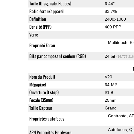
Taille (Diagonale, Pouces)
6.44"
Ratio écran/appareil
83.7%
Définition
2400x1080
Densité (PPP)
409 PPP
Verre
Multitouch
Br
Propriété Ecran
Bits par composant couleur (RGB)
24 bit
(16,777,216
Nom du Produit
V20
Mégapixel
64-MP
Ouverture (f-stop)
f/1.9
Focale (35mm)
25mm
Taille Capteur
Grand
Contraste
AF
Propriétés autofocus
Autofocus
Qu
APN Propriétés Hardware