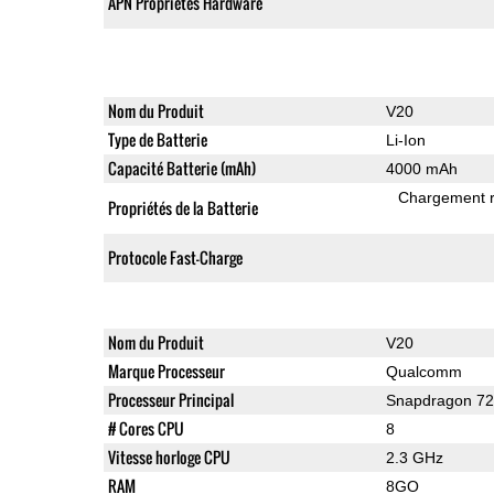
APN Propriétés Hardware
Nom du Produit
V20
Type de Batterie
Li-Ion
Capacité Batterie (mAh)
4000 mAh
Chargement 
Propriétés de la Batterie
Protocole Fast-Charge
Nom du Produit
V20
Marque Processeur
Qualcomm
Processeur Principal
Snapdragon 7
# Cores CPU
8
Vitesse horloge CPU
2.3 GHz
RAM
8GO