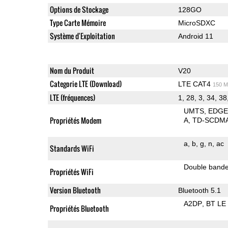
Options de Stockage
128GO
Type Carte Mémoire
MicroSDXC
Système d'Exploitation
Android 11
Nom du Produit
V20
Categorie LTE (Download)
LTE CAT4
150 M
LTE (fréquences)
1, 28, 3, 34, 38
UMTS
EDG
Propriétés Modem
A
TD-SCDM
a
b
g
n
ac
Standards WiFi
Double band
Propriétés WiFi
Version Bluetooth
Bluetooth 5.1
A2DP
BT LE
Propriétés Bluetooth