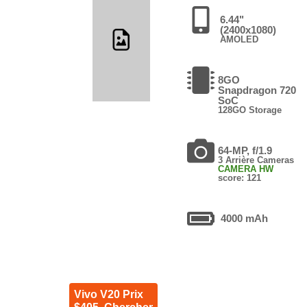
6.44"
(2400x1080)
AMOLED
8GO
Snapdragon 720
SoC
128GO Storage
64-MP, f/1.9
3 Arrière Cameras
CAMERA HW
score: 121
4000 mAh
Vivo V20 Prix