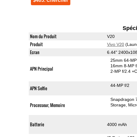
$405. Chercher
Spéci
Nom du Produit
V20
Produit
Vivo V20
(Laun
Ecran
6.44" 2400x1
25mm 64-MP 
16mm 8-MP f
APN Principal
2-MP f/2.4
+C
44-MP f/2
APN Selfie
Snapdragon 
Processeur, Memoire
Storage
Mic
Batterie
4000 mAh