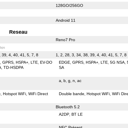
128GO/256GO
Android 11
Reseau
Reno7 Pro
bps
, 39, 4, 40, 41, 5, 7, 8
1, 2, 28, 3, 34, 38, 39, 4, 40, 41, 5, 7, 8
E
GPRS
HSPA+
LTE
EV-DO
EDGE
GPRS
HSPA+
LTE
5G NSA
A
TD-HSDPA
SA
a
b
g
n
ac
e
Hotspot WiFi
WiFi Direct
Double bande
Hotspot WiFi
WiFi Dir
Bluetooth 5.2
A2DP
BT LE
NFC Présent