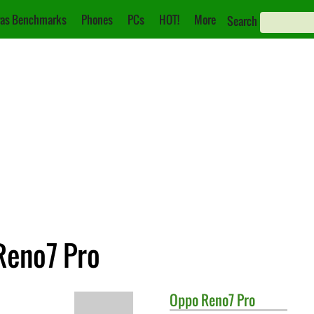
as Benchmarks
Phones
PCs
HOT!
More
Search
Reno7 Pro
Oppo
Reno7 Pro