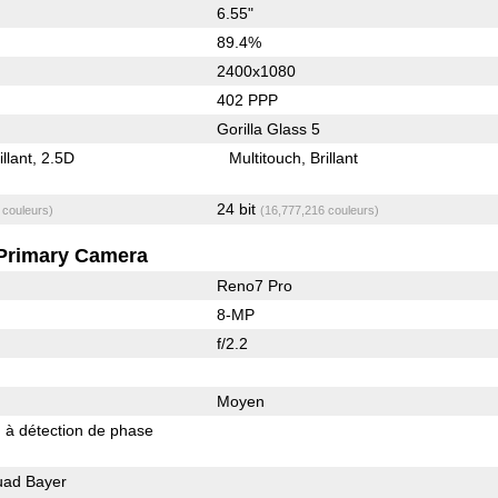
6.55"
89.4%
2400x1080
402 PPP
Gorilla Glass 5
illant
2.5D
Multitouch
Brillant
24 bit
 couleurs)
(16,777,216 couleurs)
Primary Camera
Reno7 Pro
8-MP
f/2.2
Moyen
 à détection de phase
ad Bayer