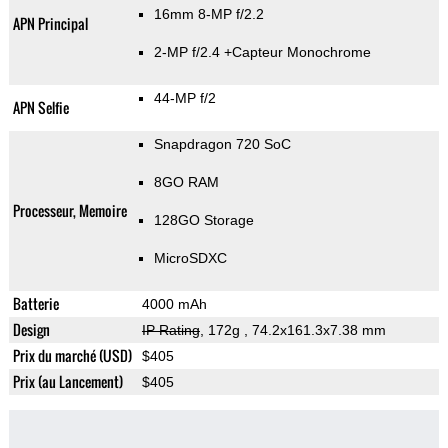
16mm 8-MP f/2.2
APN Principal
2-MP f/2.4
+Capteur Monochrome
44-MP f/2
APN Selfie
Snapdragon 720 SoC
8GO RAM
Processeur, Memoire
128GO Storage
MicroSDXC
Batterie
4000 mAh
Design
IP Rating
, 172g
, 74.2x161.3x7.38 mm
Prix du marché (USD)
$405
Prix (au Lancement)
$405