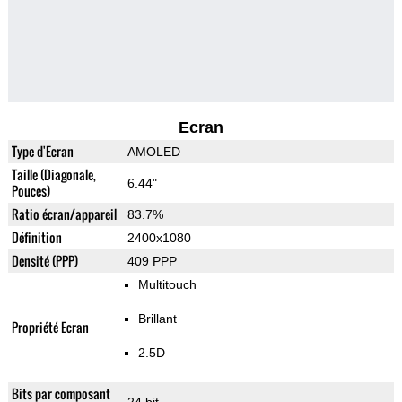
Ecran
Type d'Ecran
AMOLED
Taille (Diagonale,
6.44"
Pouces)
Ratio écran/appareil
83.7%
Définition
2400x1080
Densité (PPP)
409 PPP
Multitouch
Brillant
Propriété Ecran
2.5D
Bits par composant