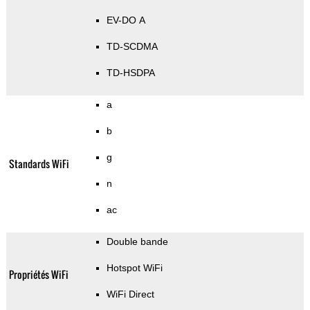
EV-DO A
TD-SCDMA
TD-HSDPA
a
b
g
Standards WiFi
n
ac
Double bande
Hotspot WiFi
Propriétés WiFi
WiFi Direct