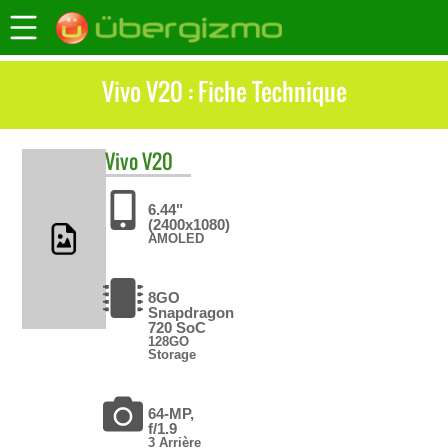
Vivo V20 : Fiche Technique
Vivo
V20
6.44"
(2400x1080)
AMOLED
8GO
Snapdragon
720 SoC
128GO
Storage
64-MP,
f/1.9
3 Arrière