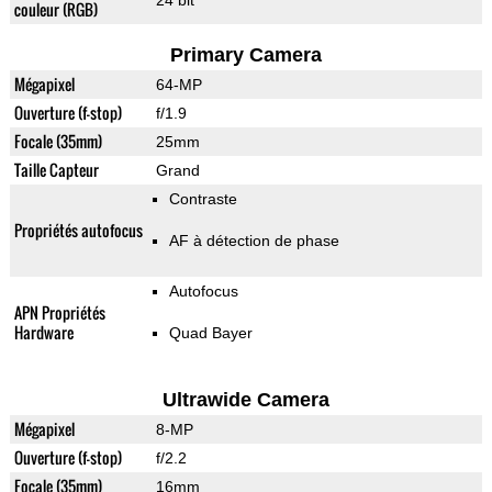
24 bit
couleur (RGB)
Primary Camera
Mégapixel
64-MP
Ouverture (f-stop)
f/1.9
Focale (35mm)
25mm
Taille Capteur
Grand
Contraste
Propriétés autofocus
AF à détection de phase
Autofocus
APN Propriétés
Hardware
Quad Bayer
Ultrawide Camera
Mégapixel
8-MP
Ouverture (f-stop)
f/2.2
Focale (35mm)
16mm