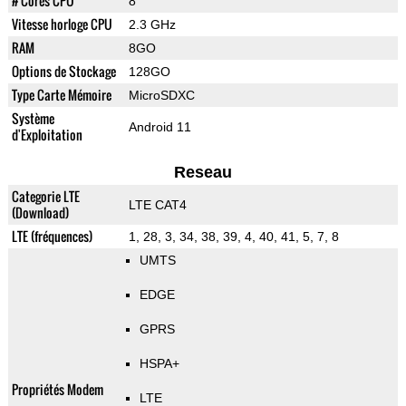
# Cores CPU
8
Vitesse horloge CPU
2.3 GHz
RAM
8GO
Options de Stockage
128GO
Type Carte Mémoire
MicroSDXC
Système
Android 11
d'Exploitation
Reseau
Categorie LTE
LTE CAT4
(Download)
LTE (fréquences)
1, 28, 3, 34, 38, 39, 4, 40, 41, 5, 7, 8
UMTS
EDGE
GPRS
HSPA+
Propriétés Modem
LTE