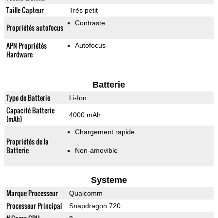
Taille Capteur
Très petit
Contraste
Propriétés autofocus
APN Propriétés
Autofocus
Hardware
Batterie
Type de Batterie
Li-Ion
Capacité Batterie
4000 mAh
(mAh)
Chargement rapide
Propriétés de la
Batterie
Non-amovible
Systeme
Marque Processeur
Qualcomm
Processeur Principal
Snapdragon 720