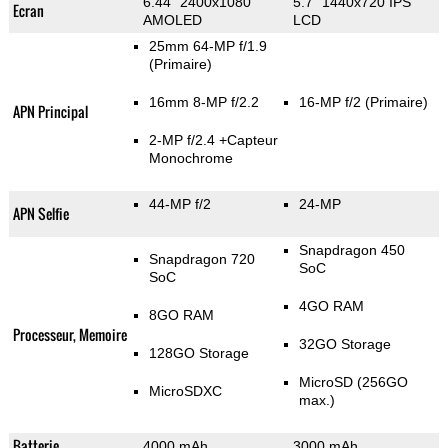
6.44" 2400x1080
5.7" 1440x720 IPS
Ecran
AMOLED
LCD
25mm 64-MP f/1.9
(Primaire)
16mm 8-MP f/2.2
16-MP f/2
(Primaire)
APN Principal
2-MP f/2.4
+Capteur
Monochrome
44-MP f/2
24-MP
APN Selfie
Snapdragon 450
Snapdragon 720
SoC
SoC
4GO RAM
8GO RAM
Processeur, Memoire
32GO Storage
128GO Storage
MicroSD (256GO
MicroSDXC
max.)
Batterie
4000 mAh
3000 mAh