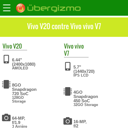
Vivo V20 contre Vivo vivo V7
Vivo
V20
Vivo
vivo
V7
6.44"
(2400x1080)
5.7"
AMOLED
(1440x720)
IPS LCD
8GO
Snapdragon
4GO
720 SoC
Snapdragon
128GO
450 SoC
Storage
32GO Storage
64-MP,
16-MP,
f/1.9
f/2
3 Arrière