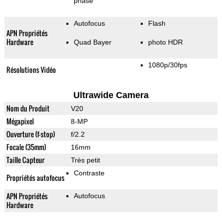
phase
Autofocus
Flash
APN Propriétés
Hardware
Quad Bayer
photo HDR
1080p/30fps
Résolutions Vidéo
Ultrawide Camera
Nom du Produit
V20
Mégapixel
8-MP
Ouverture (f-stop)
f/2.2
Focale (35mm)
16mm
Taille Capteur
Très petit
Contraste
Propriétés autofocus
APN Propriétés
Autofocus
Hardware