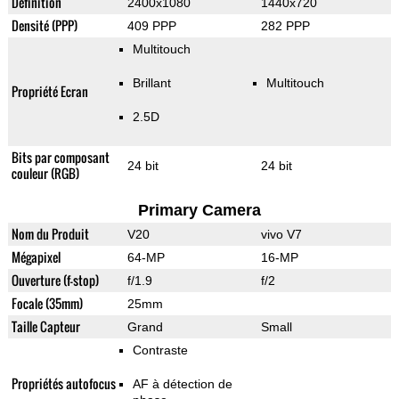
Définition
2400x1080
1440x720
Densité (PPP)
409 PPP
282 PPP
Multitouch
Brillant
Multitouch
Propriété Ecran
2.5D
Bits par composant
24 bit
24 bit
couleur (RGB)
Primary Camera
Nom du Produit
V20
vivo V7
Mégapixel
64-MP
16-MP
Ouverture (f-stop)
f/1.9
f/2
Focale (35mm)
25mm
Taille Capteur
Grand
Small
Contraste
Propriétés autofocus
AF à détection de