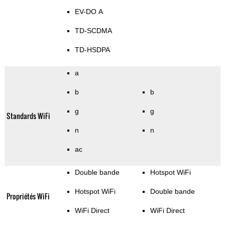
EV-DO A
TD-SCDMA
TD-HSDPA
a
b
b
g
g
Standards WiFi
n
n
ac
Double bande
Hotspot WiFi
Hotspot WiFi
Double bande
Propriétés WiFi
WiFi Direct
WiFi Direct