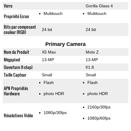
Verre
Gorilla Glass 4
Multitouch
Multitouch
Propriété Ecran
Bits par composant
24 bit
24 bit
couleur (RGB)
Primary Camera
Nom du Produit
X5 Max
Moto Z
Mégapixel
13-MP
13-MP
Ouverture (f-stop)
f/1.8
Taille Capteur
Small
Small
Flash
Flash
APN Propriétés
Hardware
photo HDR
photo HDR
2160p/30fps
1080p/30fps
Résolutions Vidéo
1080p/60fps