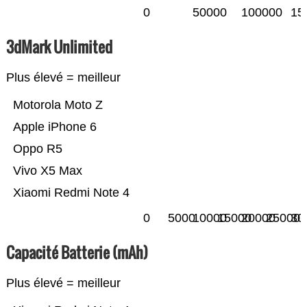
0
50000
100000
15
3dMark Unlimited
Plus élevé = meilleur
Motorola Moto Z
Apple iPhone 6
Oppo R5
Vivo X5 Max
Xiaomi Redmi Note 4
0
5000
10000
15000
20000
25000
30
Capacité Batterie (mAh)
Plus élevé = meilleur