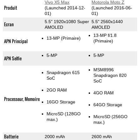
Vivo X5 Max
Motorola Moto Z
Produit
(Launched 2014-12-
(Launched 2016-06-
01)
01)
5.5" 1920x1080 Super
5.5" 2560x1440
Ecran
AMOLED
AMOLED
13-MP f/1.8
13-MP
(Primaire)
APN Principal
(Primaire)
5-MP
5-MP
APN Selfie
MSM8996
Snapdragon 615
Snapdragon 820
SoC
SoC
2GO RAM
4GO RAM
Processeur, Memoire
16GO Storage
64GO Storage
MicroSD (128GO
MicroSD (256GO
max.)
max.)
Batterie
2000 mAh
2600 mAh