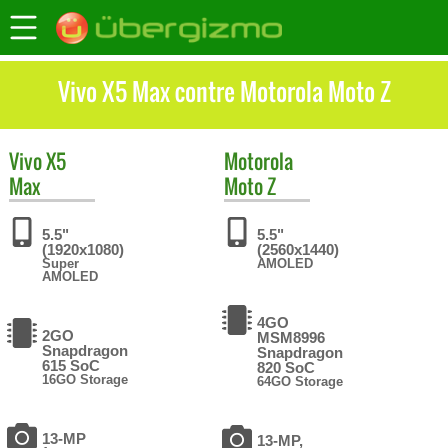
Vivo X5 Max contre Motorola Moto Z
Vivo
X5
Motorola
Max
Moto Z
5.5"
5.5"
(1920x1080)
(2560x1440)
Super
AMOLED
AMOLED
4GO
2GO
MSM8996
Snapdragon
Snapdragon
615 SoC
820 SoC
16GO Storage
64GO Storage
13-MP
13-MP,