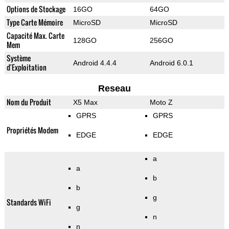
Options de Stockage
16GO
64GO
Type Carte Mémoire
MicroSD
MicroSD
Capacité Max. Carte
128GO
256GO
Mem
Système
Android 4.4.4
Android 6.0.1
d'Exploitation
Reseau
Nom du Produit
X5 Max
Moto Z
GPRS
GPRS
Propriétés Modem
EDGE
EDGE
a
a
b
b
g
Standards WiFi
g
n
n