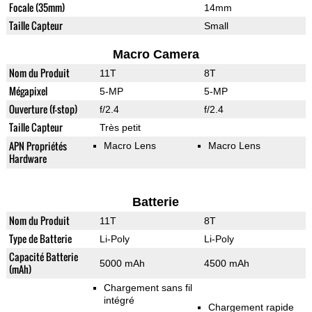
Focale (35mm)
14mm
Taille Capteur
Small
Macro Camera
Nom du Produit
11T
8T
Mégapixel
5-MP
5-MP
Ouverture (f-stop)
f/2.4
f/2.4
Taille Capteur
Très petit
APN Propriétés
Macro Lens
Macro Lens
Hardware
Batterie
Nom du Produit
11T
8T
Type de Batterie
Li-Poly
Li-Poly
Capacité Batterie
5000 mAh
4500 mAh
(mAh)
Chargement sans fil
intégré
Chargement rapide