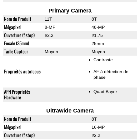
Primary Camera
Nom du Produit
11T
8T
Mégapixel
8-MP
48-MP
Ouverture (f-stop)
f/2.2
f/1.75
Focale (35mm)
25mm
Taille Capteur
Moyen
Moyen
Contraste
Propriétés autofocus
AF à détection de
phase
APN Propriétés
Quad Bayer
Hardware
Ultrawide Camera
Nom du Produit
8T
Mégapixel
16-MP
Ouverture (f-stop)
f/2.2