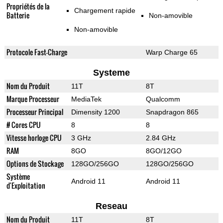
Propriétés de la
Chargement rapide
Batterie
Non-amovible
Non-amovible
Protocole Fast-Charge
Warp Charge 65
Systeme
Nom du Produit
11T
8T
Marque Processeur
MediaTek
Qualcomm
Processeur Principal
Dimensity 1200
Snapdragon 865
# Cores CPU
8
8
Vitesse horloge CPU
3 GHz
2.84 GHz
RAM
8GO
8GO/12GO
Options de Stockage
128GO/256GO
128GO/256GO
Système
Android 11
Android 11
d'Exploitation
Reseau
Nom du Produit
11T
8T