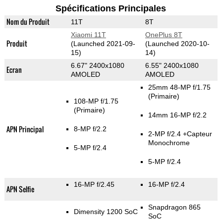
Spécifications Principales
Nom du Produit
11T
8T
Xiaomi 11T
OnePlus 8T
Produit
(Launched 2021-09-
(Launched 2020-10-
15)
14)
6.67" 2400x1080
6.55" 2400x1080
Ecran
AMOLED
AMOLED
25mm 48-MP f/1.75
(Primaire)
108-MP f/1.75
(Primaire)
14mm 16-MP f/2.2
APN Principal
8-MP f/2.2
2-MP f/2.4
+Capteur
Monochrome
5-MP f/2.4
5-MP f/2.4
16-MP f/2.45
16-MP f/2.4
APN Selfie
Snapdragon 865
Dimensity 1200 SoC
SoC