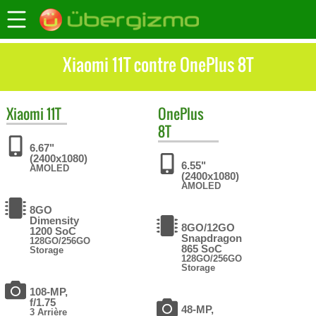
Xiaomi 11T contre OnePlus 8T
Xiaomi
11T
OnePlus
8T
6.67"
(2400x1080)
6.55"
AMOLED
(2400x1080)
AMOLED
8GO
Dimensity
8GO/12GO
1200 SoC
Snapdragon
128GO/256GO
865 SoC
Storage
128GO/256GO
Storage
108-MP,
f/1.75
48-MP,
3 Arrière