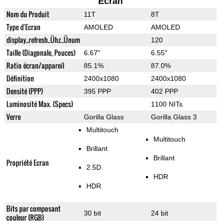
Ecran
Nom du Produit
11T
8T
Type d'Ecran
AMOLED
AMOLED
display_refresh_Ühz_Ünum
120
Taille (Diagonale, Pouces)
6.67"
6.55"
Ratio écran/appareil
85.1%
87.0%
Définition
2400x1080
2400x1080
Densité (PPP)
395 PPP
402 PPP
Luminosité Max. (Specs)
1100 NITs
Verre
Gorilla Glass
Gorilla Glass 3
Multitouch
Multitouch
Brillant
Brillant
Propriété Ecran
2.5D
HDR
HDR
Bits par composant
30 bit
24 bit
couleur (RGB)