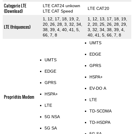
Categorie LTE
LTE CAT24 unkown
LTE CAT20
(Download)
LTE CAT Speed
1, 12, 17, 18, 19, 2,
1, 12, 13, 17, 18, 19,
20, 26, 28, 3, 32, 34,
2, 20, 25, 26, 28, 29,
LTE (fréquences)
38, 39, 4, 40, 41, 5,
3, 32, 34, 38, 39, 4,
66, 7, 8
40, 41, 5, 66, 7, 8
UMTS
EDGE
UMTS
GPRS
EDGE
HSPA+
GPRS
EV-DO A
HSPA+
Propriétés Modem
LTE
LTE
TD-SCDMA
5G NSA
TD-HSDPA
5G SA
5G SA