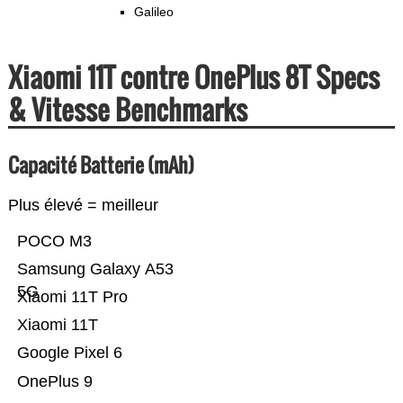
Galileo
Xiaomi 11T contre OnePlus 8T Specs
& Vitesse Benchmarks
Capacité Batterie (mAh)
Plus élevé = meilleur
POCO M3
Samsung Galaxy A53
5G
Xiaomi 11T Pro
Xiaomi 11T
Google Pixel 6
OnePlus 9