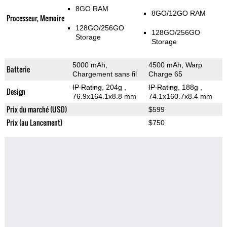
8GO RAM
8GO/12GO RAM
Processeur, Memoire
128GO/256GO
128GO/256GO
Storage
Storage
5000 mAh,
4500 mAh, Warp
Batterie
Chargement sans fil
Charge 65
IP Rating
, 204g
,
IP Rating
, 188g
,
Design
76.9x164.1x8.8 mm
74.1x160.7x8.4 mm
Prix du marché (USD)
$599
Prix (au Lancement)
$750