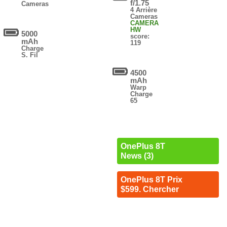
f/1.75
Cameras
4 Arrière
Cameras
CAMERA
HW
5000
score:
mAh
119
Charge
S. Fil
4500
mAh
Warp
Charge
65
OnePlus 8T
News (3)
OnePlus 8T Prix
$599. Chercher