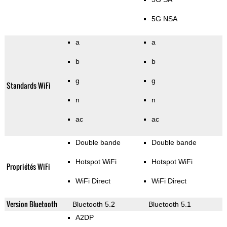
5G NSA
a
a
b
b
g
g
Standards WiFi
n
n
ac
ac
Double bande
Double bande
Hotspot WiFi
Hotspot WiFi
Propriétés WiFi
WiFi Direct
WiFi Direct
Version Bluetooth
Bluetooth 5.2
Bluetooth 5.1
A2DP