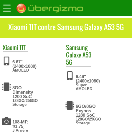
Xiaomi 11T contre Samsung Galaxy A53 5G
Xiaomi
11T
Samsung
Galaxy A53
5G
6.67"
(2400x1080)
AMOLED
6.46"
(2400x1080)
Super
8GO
AMOLED
Dimensity
1200 SoC
128GO/256GO
Storage
6GO/8GO
Exynos
1280 SoC
128GO/256GO
108-MP,
Storage
f/1.75
3 Arrière