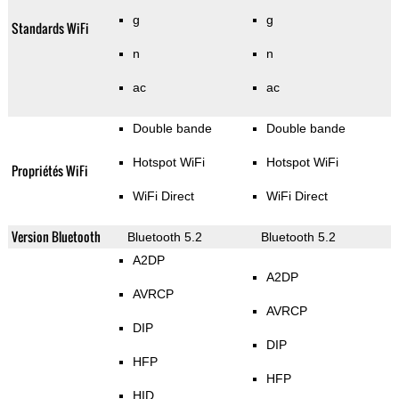
g
g
Standards WiFi
n
n
ac
ac
Double bande
Double bande
Hotspot WiFi
Hotspot WiFi
Propriétés WiFi
WiFi Direct
WiFi Direct
Version Bluetooth
Bluetooth 5.2
Bluetooth 5.2
A2DP
A2DP
AVRCP
AVRCP
DIP
DIP
HFP
HFP
HID