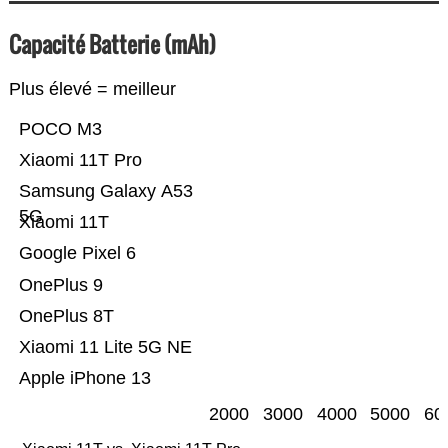
Capacité Batterie (mAh)
Plus élevé = meilleur
POCO M3
Xiaomi 11T Pro
Samsung Galaxy A53
5G
Xiaomi 11T
Google Pixel 6
OnePlus 9
OnePlus 8T
Xiaomi 11 Lite 5G NE
Apple iPhone 13
2000
3000
4000
5000
60