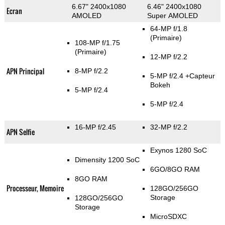
6.67" 2400x1080
6.46" 2400x1080
Ecran
AMOLED
Super AMOLED
64-MP f/1.8
(Primaire)
108-MP f/1.75
(Primaire)
12-MP f/2.2
APN Principal
8-MP f/2.2
5-MP f/2.4
+Capteur
Bokeh
5-MP f/2.4
5-MP f/2.4
16-MP f/2.45
32-MP f/2.2
APN Selfie
Exynos 1280 SoC
Dimensity 1200 SoC
6GO/8GO RAM
8GO RAM
Processeur, Memoire
128GO/256GO
Storage
128GO/256GO
Storage
MicroSDXC