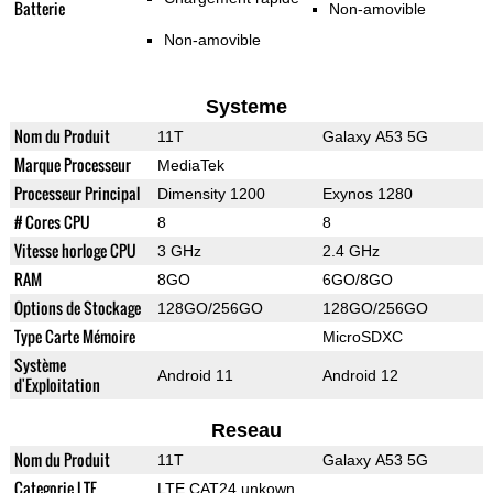
Batterie
Non-amovible
Non-amovible
Systeme
Nom du Produit
11T
Galaxy A53 5G
Marque Processeur
MediaTek
Processeur Principal
Dimensity 1200
Exynos 1280
# Cores CPU
8
8
Vitesse horloge CPU
3 GHz
2.4 GHz
RAM
8GO
6GO/8GO
Options de Stockage
128GO/256GO
128GO/256GO
Type Carte Mémoire
MicroSDXC
Système
Android 11
Android 12
d'Exploitation
Reseau
Nom du Produit
11T
Galaxy A53 5G
Categorie LTE
LTE CAT24 unkown