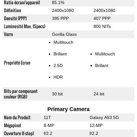
Ratio écran/appareil
85.1%
Définition
2400x1080
2400x1080
Densité (PPP)
395 PPP
407 PPP
Luminosité Max. (Specs)
800 NITs
Verre
Gorilla Glass
Multitouch
Brillant
Multitouch
Propriété Ecran
2.5D
Brillant
HDR
Bits par composant
30 bit
24 bit
couleur (RGB)
Primary Camera
Nom du Produit
11T
Galaxy A53 5G
Mégapixel
8-MP
12-MP
Ouverture (f-stop)
f/2.2
f/2.2