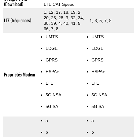
(Download)
LTE CAT Speed
1, 12, 17, 18, 19, 2,
20, 26, 28, 3, 32, 34,
LTE (fréquences)
1, 3, 5, 7, 8
38, 39, 4, 40, 41, 5,
66, 7, 8
UMTS
UMTS
EDGE
EDGE
GPRS
GPRS
HSPA+
HSPA+
Propriétés Modem
LTE
LTE
5G NSA
5G NSA
5G SA
5G SA
a
a
b
b