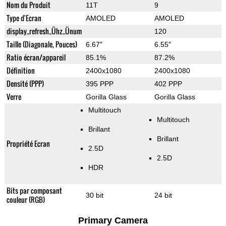
Nom du Produit
11T
9
Type d'Ecran
AMOLED
AMOLED
display_refresh_Ühz_Ünum
120
Taille (Diagonale, Pouces)
6.67"
6.55"
Ratio écran/appareil
85.1%
87.2%
Définition
2400x1080
2400x1080
Densité (PPP)
395 PPP
402 PPP
Verre
Gorilla Glass
Gorilla Glass
Multitouch
Multitouch
Brillant
Brillant
Propriété Ecran
2.5D
2.5D
HDR
Bits par composant
30 bit
24 bit
couleur (RGB)
Primary Camera