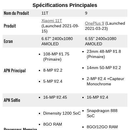
Spécifications Principales
Nom du Produit
11T
9
Xiaomi 11T
OnePlus 9
(Launched
Produit
(Launched 2021-09-
2021-03-23)
15)
6.67" 2400x1080
6.55" 2400x1080
Ecran
AMOLED
AMOLED
23mm 48-MP f/1.8
108-MP f/1.75
(Primaire)
(Primaire)
14mm 50-MP f/2.2
APN Principal
8-MP f/2.2
2-MP f/2.4
+Capteur
5-MP f/2.4
Monochrome
16-MP f/2.45
16-MP f/2.4
APN Selfie
Snapdragon 888
Dimensity 1200 SoC
SoC
8GO RAM
8GO/12GO RAM
Processeur, Memoire