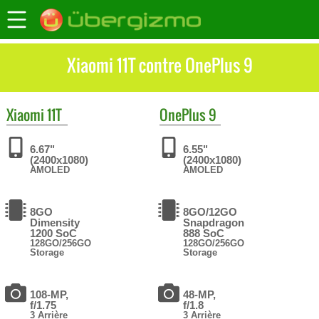
Xiaomi 11T contre OnePlus 9
Xiaomi
11T
OnePlus
9
6.67"
6.55"
(2400x1080)
(2400x1080)
AMOLED
AMOLED
8GO
8GO/12GO
Dimensity
Snapdragon
1200 SoC
888 SoC
128GO/256GO
128GO/256GO
Storage
Storage
108-MP,
48-MP,
f/1.75
f/1.8
3 Arrière
3 Arrière