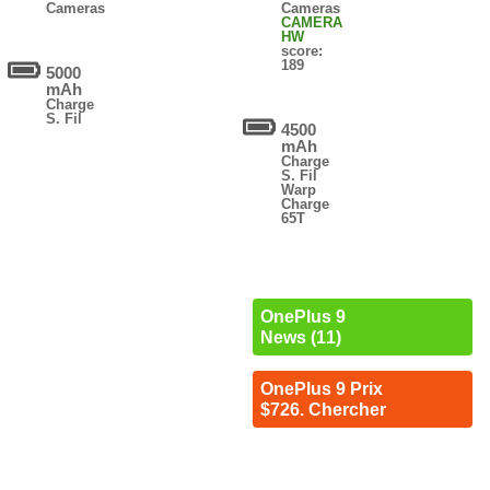
Cameras
Cameras
CAMERA
HW
score:
189
5000
mAh
Charge
S. Fil
4500
mAh
Charge
S. Fil
Warp
Charge
65T
OnePlus 9
News (11)
OnePlus 9 Prix
$726. Chercher