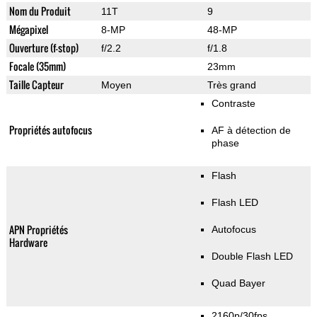
Nom du Produit
11T
9
Mégapixel
8-MP
48-MP
Ouverture (f-stop)
f/2.2
f/1.8
Focale (35mm)
23mm
Taille Capteur
Moyen
Très grand
Contraste
Propriétés autofocus
AF à détection de
phase
Flash
Flash LED
APN Propriétés
Autofocus
Hardware
Double Flash LED
Quad Bayer
2160p/30fps