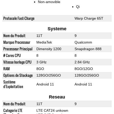
Non-amovible
Qi
Protocole Fast-Charge
Warp Charge 65T
Systeme
Nom du Produit
11T
9
Marque Processeur
MediaTek
Qualcomm
Processeur Principal
Dimensity 1200
Snapdragon 888
# Cores CPU
8
8
Vitesse horloge CPU
3 GHz
2.84 GHz
RAM
8GO
8GO/12GO
Options de Stockage
128GO/256GO
128GO/256GO
Système
Android 11
Android 11
d'Exploitation
Reseau
Nom du Produit
11T
9
Categorie LTE
LTE CAT24 unkown