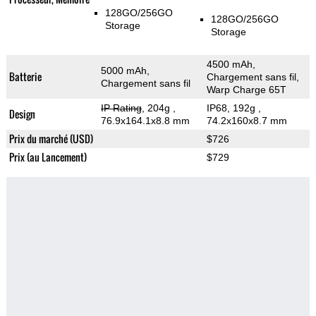
128GO/256GO
128GO/256GO
Storage
Storage
4500 mAh,
5000 mAh,
Batterie
Chargement sans fil,
Chargement sans fil
Warp Charge 65T
IP Rating
, 204g
,
IP68, 192g
,
Design
76.9x164.1x8.8 mm
74.2x160x8.7 mm
Prix du marché (USD)
$726
Prix (au Lancement)
$729