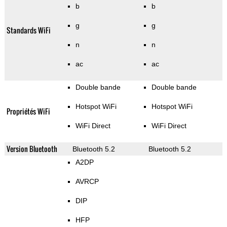
b
b
g
g
Standards WiFi
n
n
ac
ac
Double bande
Double bande
Hotspot WiFi
Hotspot WiFi
Propriétés WiFi
WiFi Direct
WiFi Direct
Version Bluetooth
Bluetooth 5.2
Bluetooth 5.2
A2DP
AVRCP
DIP
HFP