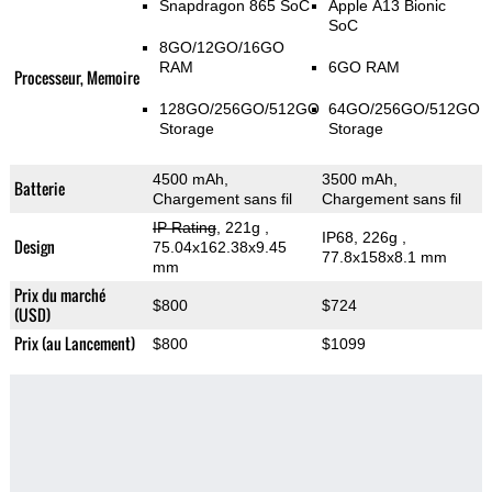
Snapdragon 865 SoC
Apple A13 Bionic
SoC
8GO/12GO/16GO
RAM
6GO RAM
Processeur, Memoire
128GO/256GO/512GO
64GO/256GO/512GO
Storage
Storage
4500 mAh,
3500 mAh,
Batterie
Chargement sans fil
Chargement sans fil
IP Rating
, 221g
,
IP68, 226g
,
Design
75.04x162.38x9.45
77.8x158x8.1 mm
mm
Prix du marché
$800
$724
(USD)
Prix (au Lancement)
$800
$1099