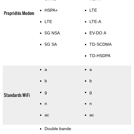
HSPA+
LTE
Propriétés Modem
LTE
LTE-A
5G NSA
EV-DO A
5G SA
TD-SCDMA
TD-HSDPA
a
a
b
b
g
g
Standards WiFi
n
n
ac
ac
Double bande