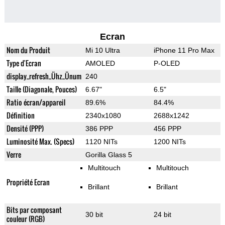
Ecran
Nom du Produit
Mi 10 Ultra
iPhone 11 Pro Max
Type d'Ecran
AMOLED
P-OLED
display_refresh_Ühz_Ünum
240
Taille (Diagonale, Pouces)
6.67"
6.5"
Ratio écran/appareil
89.6%
84.4%
Définition
2340x1080
2688x1242
Densité (PPP)
386 PPP
456 PPP
Luminosité Max. (Specs)
1120 NITs
1200 NITs
Verre
Gorilla Glass 5
Multitouch
Multitouch
Propriété Ecran
Brillant
Brillant
Bits par composant
30 bit
24 bit
couleur (RGB)