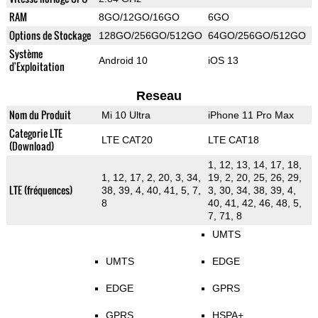
RAM
8GO/12GO/16GO
6GO
Options de Stockage
128GO/256GO/512GO
64GO/256GO/512GO
Système
Android 10
iOS 13
d'Exploitation
Reseau
Nom du Produit
Mi 10 Ultra
iPhone 11 Pro Max
Categorie LTE
LTE CAT20
LTE CAT18
(Download)
1, 12, 13, 14, 17, 18,
1, 12, 17, 2, 20, 3, 34,
19, 2, 20, 25, 26, 29,
LTE (fréquences)
38, 39, 4, 40, 41, 5, 7,
3, 30, 34, 38, 39, 4,
8
40, 41, 42, 46, 48, 5,
7, 71, 8
UMTS
UMTS
EDGE
EDGE
GPRS
GPRS
HSPA+