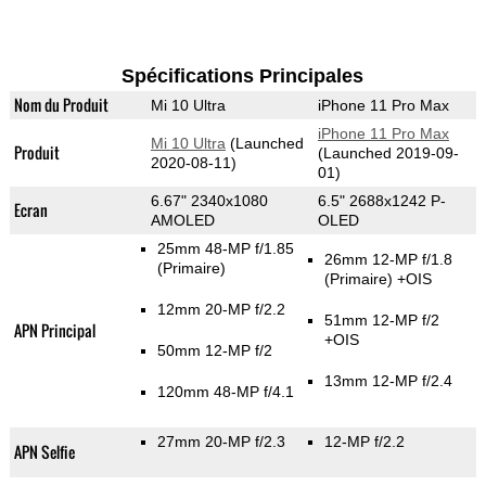
Spécifications Principales
Nom du Produit
Mi 10 Ultra
iPhone 11 Pro Max
iPhone 11 Pro Max
Mi 10 Ultra
(Launched
Produit
(Launched 2019-09-
2020-08-11)
01)
6.67" 2340x1080
6.5" 2688x1242 P-
Ecran
AMOLED
OLED
25mm 48-MP f/1.85
26mm 12-MP f/1.8
(Primaire)
(Primaire)
+OIS
12mm 20-MP f/2.2
51mm 12-MP f/2
APN Principal
+OIS
50mm 12-MP f/2
13mm 12-MP f/2.4
120mm 48-MP f/4.1
27mm 20-MP f/2.3
12-MP f/2.2
APN Selfie