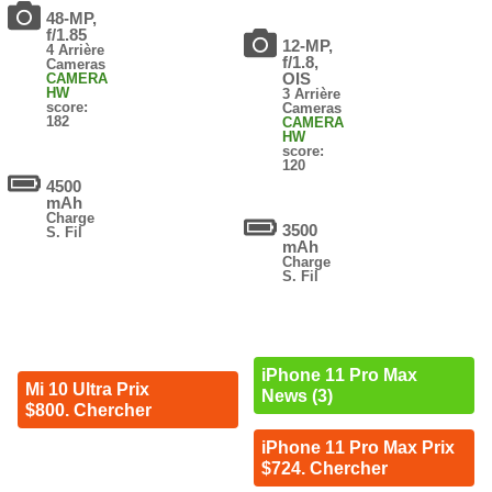
48-MP,
f/1.85
12-MP,
4 Arrière
f/1.8,
Cameras
OIS
CAMERA
HW
3 Arrière
score:
Cameras
182
CAMERA
HW
score:
120
4500
mAh
Charge
3500
S. Fil
mAh
Charge
S. Fil
iPhone 11 Pro Max
Mi 10 Ultra Prix
News (3)
$800. Chercher
iPhone 11 Pro Max Prix
$724. Chercher