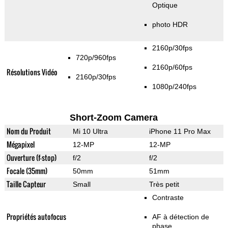
Optique
photo HDR
2160p/30fps
720p/960fps
2160p/60fps
Résolutions Vidéo
2160p/30fps
1080p/240fps
Short-Zoom Camera
Nom du Produit
Mi 10 Ultra
iPhone 11 Pro Max
Mégapixel
12-MP
12-MP
Ouverture (f-stop)
f/2
f/2
Focale (35mm)
50mm
51mm
Taille Capteur
Small
Très petit
Contraste
Propriétés autofocus
AF à détection de
phase