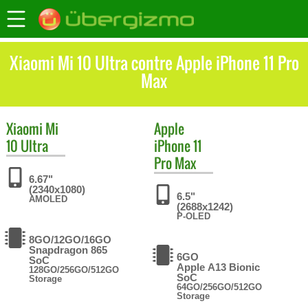
Xiaomi Mi 10 Ultra contre Apple iPhone 11 Pro
Max
Xiaomi
Mi
Apple
10 Ultra
iPhone 11
Pro Max
6.67"
(2340x1080)
6.5"
AMOLED
(2688x1242)
P-OLED
8GO/12GO/16GO
Snapdragon 865
6GO
SoC
Apple A13 Bionic
128GO/256GO/512GO
SoC
Storage
64GO/256GO/512GO
Storage