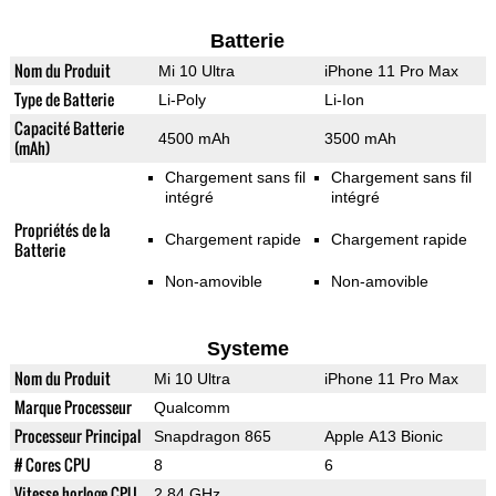
Batterie
Nom du Produit
Mi 10 Ultra
iPhone 11 Pro Max
Type de Batterie
Li-Poly
Li-Ion
Capacité Batterie
4500 mAh
3500 mAh
(mAh)
Chargement sans fil
Chargement sans fil
intégré
intégré
Propriétés de la
Chargement rapide
Chargement rapide
Batterie
Non-amovible
Non-amovible
Systeme
Nom du Produit
Mi 10 Ultra
iPhone 11 Pro Max
Marque Processeur
Qualcomm
Processeur Principal
Snapdragon 865
Apple A13 Bionic
# Cores CPU
8
6
Vitesse horloge CPU
2.84 GHz