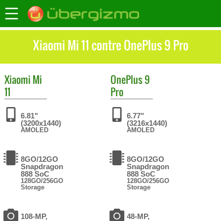
Xiaomi Mi 11 contre OnePlus 9 Pro
Xiaomi
Mi
OnePlus
9
11
Pro
6.81"
6.77"
(3200x1440)
(3216x1440)
AMOLED
AMOLED
8GO/12GO
8GO/12GO
Snapdragon
Snapdragon
888 SoC
888 SoC
128GO/256GO
128GO/256GO
Storage
Storage
108-MP,
48-MP,