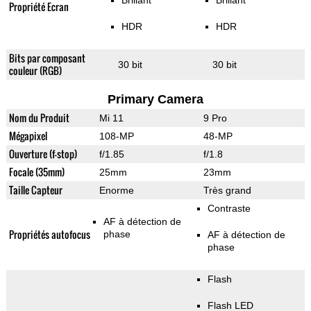
Brillant
Brillant
Propriété Ecran
HDR
HDR
Bits par composant
30 bit
30 bit
couleur (RGB)
Primary Camera
Nom du Produit
Mi 11
9 Pro
Mégapixel
108-MP
48-MP
Ouverture (f-stop)
f/1.85
f/1.8
Focale (35mm)
25mm
23mm
Taille Capteur
Enorme
Très grand
Contraste
AF à détection de
Propriétés autofocus
phase
AF à détection de
phase
Flash
Flash LED