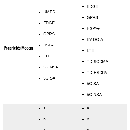
EDGE
UMTS
GPRS
EDGE
HSPA+
GPRS
EV-DO A
HSPA+
Propriétés Modem
LTE
LTE
TD-SCDMA
5G NSA
TD-HSDPA
5G SA
5G SA
5G NSA
a
a
b
b