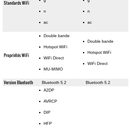
g
g
Standards WiFi
n
n
ac
ac
Double bande
Double bande
Hotspot WiFi
Hotspot WiFi
Propriétés WiFi
WiFi Direct
WiFi Direct
MU-MIMO
Version Bluetooth
Bluetooth 5.2
Bluetooth 5.2
A2DP
AVRCP
DIP
HFP