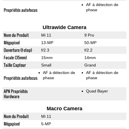
AF à détection de
Propriétés autofocus
phase
Ultrawide Camera
Nom du Produit
Mi 11
9 Pro
Mégapixel
13-MP
50-MP
Ouverture (f-stop)
f/2.3
f/2.2
Focale (35mm)
15mm
14mm
Taille Capteur
Small
Grand
AF à détection de
AF à détection de
Propriétés autofocus
phase
phase
APN Propriétés
Quad Bayer
Hardware
Macro Camera
Nom du Produit
Mi 11
Mégapixel
5-MP