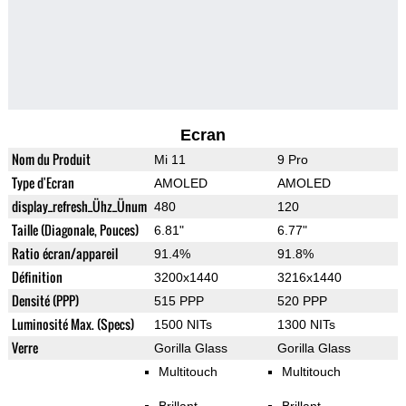
Ecran
Nom du Produit
Mi 11
9 Pro
Type d'Ecran
AMOLED
AMOLED
display_refresh_Ühz_Ünum
480
120
Taille (Diagonale, Pouces)
6.81"
6.77"
Ratio écran/appareil
91.4%
91.8%
Définition
3200x1440
3216x1440
Densité (PPP)
515 PPP
520 PPP
Luminosité Max. (Specs)
1500 NITs
1300 NITs
Verre
Gorilla Glass
Gorilla Glass
Multitouch
Multitouch