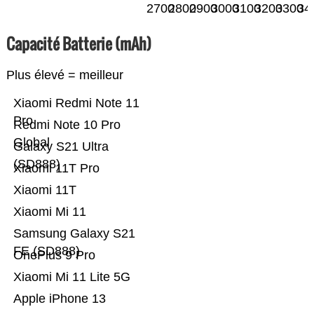
2700
2800
2900
3000
3100
3200
3300
34
Capacité Batterie (mAh)
Plus élevé = meilleur
Xiaomi Redmi Note 11
Pro
Redmi Note 10 Pro
Global
Galaxy S21 Ultra
(SD888)
Xiaomi 11T Pro
Xiaomi 11T
Xiaomi Mi 11
Samsung Galaxy S21
FE (SD888)
OnePlus 9 Pro
Xiaomi Mi 11 Lite 5G
Apple iPhone 13