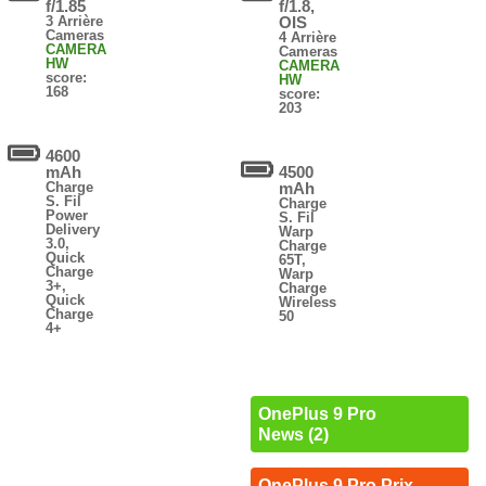
f/1.85
f/1.8,
3 Arrière
OIS
Cameras
4 Arrière
CAMERA
Cameras
HW
CAMERA
score:
HW
168
score:
203
4600
mAh
4500
Charge
mAh
S. Fil
Charge
Power
S. Fil
Delivery
Warp
3.0,
Charge
Quick
65T,
Charge
Warp
3+,
Charge
Quick
Wireless
Charge
50
4+
OnePlus 9 Pro
News (2)
OnePlus 9 Pro Prix