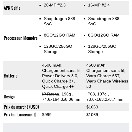
20-MP f/2.3
16-MP f/2.4
APN Selfie
Snapdragon 888
Snapdragon 888
SoC
SoC
8GO/12GO RAM
8GO/12GO RAM
Processeur, Memoire
128GO/256GO
128GO/256GO
Storage
Storage
4600 mAh,
4500 mAh,
Chargement sans fil,
Chargement sans fil,
Batterie
Power Delivery 3.0,
Warp Charge 65T,
Quick Charge 3+,
Warp Charge Wireless
Quick Charge 4+
50
IP Rating
, 196g
,
IP68, 197g
,
Design
74.6x164.3x8.06 mm
73.6x163.2x8.7 mm
Prix du marché (USD)
$1069
Prix (au Lancement)
$999
$1069