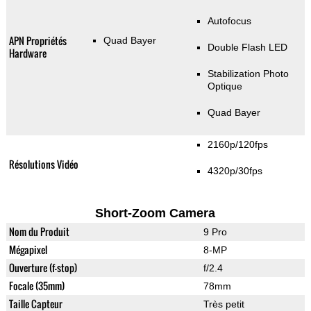
Autofocus
APN Propriétés
Quad Bayer
Double Flash LED
Hardware
Stabilization Photo
Optique
Quad Bayer
2160p/120fps
Résolutions Vidéo
4320p/30fps
Short-Zoom Camera
Nom du Produit
9 Pro
Mégapixel
8-MP
Ouverture (f-stop)
f/2.4
Focale (35mm)
78mm
Taille Capteur
Très petit