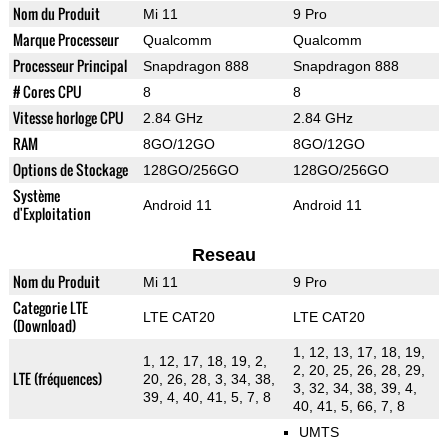
Nom du Produit
Mi 11
9 Pro
Marque Processeur
Qualcomm
Qualcomm
Processeur Principal
Snapdragon 888
Snapdragon 888
# Cores CPU
8
8
Vitesse horloge CPU
2.84 GHz
2.84 GHz
RAM
8GO/12GO
8GO/12GO
Options de Stockage
128GO/256GO
128GO/256GO
Système
Android 11
Android 11
d'Exploitation
Reseau
Nom du Produit
Mi 11
9 Pro
Categorie LTE
LTE CAT20
LTE CAT20
(Download)
1, 12, 13, 17, 18, 19,
1, 12, 17, 18, 19, 2,
2, 20, 25, 26, 28, 29,
LTE (fréquences)
20, 26, 28, 3, 34, 38,
3, 32, 34, 38, 39, 4,
39, 4, 40, 41, 5, 7, 8
40, 41, 5, 66, 7, 8
UMTS