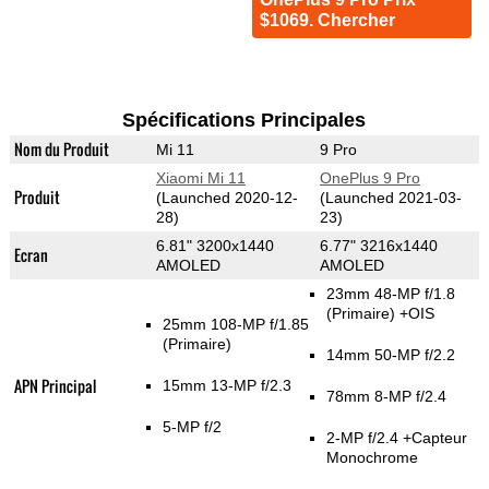
$1069. Chercher
Spécifications Principales
Nom du Produit
Mi 11
9 Pro
Xiaomi Mi 11
OnePlus 9 Pro
Produit
(Launched 2020-12-
(Launched 2021-03-
28)
23)
6.81" 3200x1440
6.77" 3216x1440
Ecran
AMOLED
AMOLED
23mm 48-MP f/1.8
(Primaire)
+OIS
25mm 108-MP f/1.85
(Primaire)
14mm 50-MP f/2.2
APN Principal
15mm 13-MP f/2.3
78mm 8-MP f/2.4
5-MP f/2
2-MP f/2.4
+Capteur
Monochrome