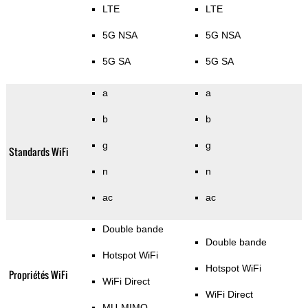
LTE
LTE
5G NSA
5G NSA
5G SA
5G SA
a
a
b
b
g
g
Standards WiFi
n
n
ac
ac
Double bande
Double bande
Hotspot WiFi
Hotspot WiFi
Propriétés WiFi
WiFi Direct
WiFi Direct
MU-MIMO