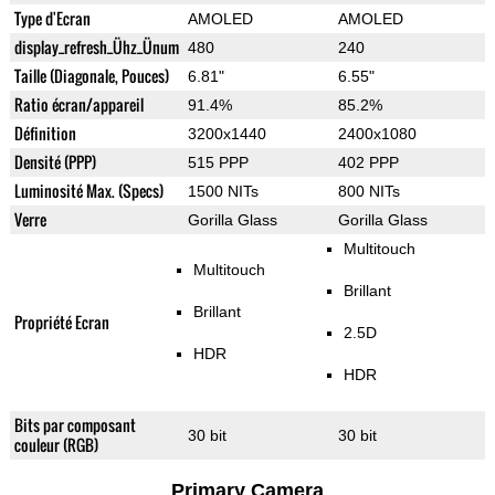
Type d'Ecran
AMOLED
AMOLED
display_refresh_Ühz_Ünum
480
240
Taille (Diagonale, Pouces)
6.81"
6.55"
Ratio écran/appareil
91.4%
85.2%
Définition
3200x1440
2400x1080
Densité (PPP)
515 PPP
402 PPP
Luminosité Max. (Specs)
1500 NITs
800 NITs
Verre
Gorilla Glass
Gorilla Glass
Multitouch
Multitouch
Brillant
Brillant
Propriété Ecran
2.5D
HDR
HDR
Bits par composant
30 bit
30 bit
couleur (RGB)
Primary Camera