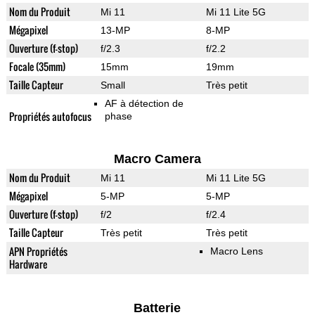
Nom du Produit
Mi 11
Mi 11 Lite 5G
Mégapixel
13-MP
8-MP
Ouverture (f-stop)
f/2.3
f/2.2
Focale (35mm)
15mm
19mm
Taille Capteur
Small
Très petit
AF à détection de
Propriétés autofocus
phase
Macro Camera
Nom du Produit
Mi 11
Mi 11 Lite 5G
Mégapixel
5-MP
5-MP
Ouverture (f-stop)
f/2
f/2.4
Taille Capteur
Très petit
Très petit
APN Propriétés
Macro Lens
Hardware
Batterie