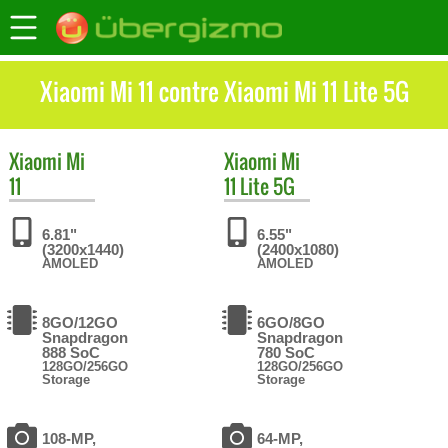
Xiaomi Mi 11 contre Xiaomi Mi 11 Lite 5G
Xiaomi
Mi
Xiaomi
Mi
11
11 Lite 5G
6.81"
6.55"
(3200x1440)
(2400x1080)
AMOLED
AMOLED
8GO/12GO
6GO/8GO
Snapdragon
Snapdragon
888 SoC
780 SoC
128GO/256GO
128GO/256GO
Storage
Storage
108-MP,
64-MP,