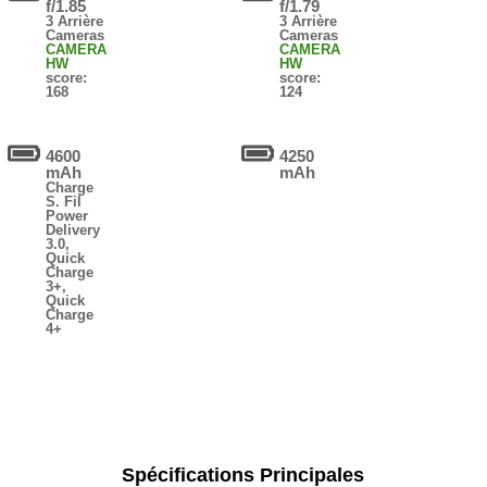
f/1.85
f/1.79
3 Arrière
3 Arrière
Cameras
Cameras
CAMERA
CAMERA
HW
HW
score:
score:
168
124
4600
4250
mAh
mAh
Charge
S. Fil
Power
Delivery
3.0,
Quick
Charge
3+,
Quick
Charge
4+
Spécifications Principales