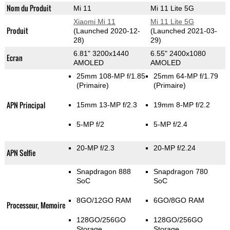
Nom du Produit
Mi 11
Mi 11 Lite 5G
Xiaomi Mi 11
Mi 11 Lite 5G
Produit
(Launched 2020-12-
(Launched 2021-03-
28)
29)
6.81" 3200x1440
6.55" 2400x1080
Ecran
AMOLED
AMOLED
25mm 108-MP f/1.85
25mm 64-MP f/1.79
(Primaire)
(Primaire)
APN Principal
15mm 13-MP f/2.3
19mm 8-MP f/2.2
5-MP f/2
5-MP f/2.4
20-MP f/2.3
20-MP f/2.24
APN Selfie
Snapdragon 888
Snapdragon 780
SoC
SoC
8GO/12GO RAM
6GO/8GO RAM
Processeur, Memoire
128GO/256GO
128GO/256GO
Storage
Storage