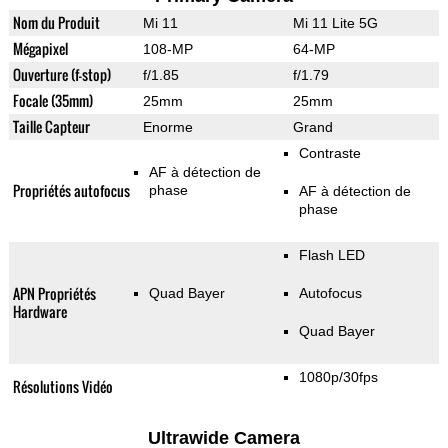
Nom du Produit
Mi 11
Mi 11 Lite 5G
Mégapixel
108-MP
64-MP
Ouverture (f-stop)
f/1.85
f/1.79
Focale (35mm)
25mm
25mm
Taille Capteur
Enorme
Grand
Contraste
AF à détection de
Propriétés autofocus
phase
AF à détection de
phase
Flash LED
APN Propriétés
Quad Bayer
Autofocus
Hardware
Quad Bayer
1080p/30fps
Résolutions Vidéo
Ultrawide Camera