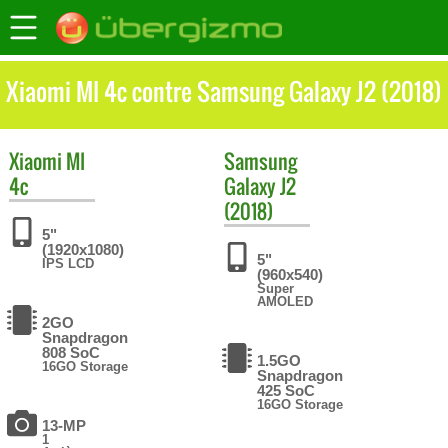
Xiaomi MI 4c contre Samsung Galaxy J2 (2018)
Xiaomi
MI
Samsung
4c
Galaxy J2
(2018)
5"
(1920x1080)
5"
IPS LCD
(960x540)
Super
AMOLED
2GO
Snapdragon
808 SoC
1.5GO
16GO Storage
Snapdragon
425 SoC
16GO Storage
13-MP
1