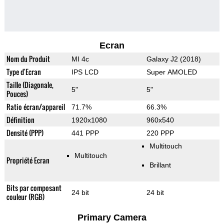
Ecran
Nom du Produit
MI 4c
Galaxy J2 (2018)
Type d'Ecran
IPS LCD
Super AMOLED
Taille (Diagonale,
5"
5"
Pouces)
Ratio écran/appareil
71.7%
66.3%
Définition
1920x1080
960x540
Densité (PPP)
441 PPP
220 PPP
Multitouch
Multitouch
Propriété Ecran
Brillant
Bits par composant
24 bit
24 bit
couleur (RGB)
Primary Camera