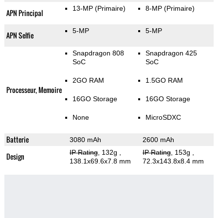
13-MP
(Primaire)
8-MP
(Primaire)
APN Principal
5-MP
5-MP
APN Selfie
Snapdragon 808
Snapdragon 425
SoC
SoC
2GO RAM
1.5GO RAM
Processeur, Memoire
16GO Storage
16GO Storage
None
MicroSDXC
Batterie
3080 mAh
2600 mAh
IP Rating
, 132g
,
IP Rating
, 153g
,
Design
138.1x69.6x7.8 mm
72.3x143.8x8.4 mm