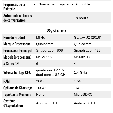
Propriétés de la
Chargement rapide
Amovible
Batterie
Autonomie en temps
18 hours
de conversation
Systeme
Nom du Produit
MI 4c
Galaxy J2 (2018)
Marque Processeur
Qualcomm
Qualcomm
Processeur Principal
Snapdragon 808
Snapdragon 425
Modèle (processeur)
MSM8992
MSM8917
# Cores CPU
6
4
quad-core 1.44 &
Vitesse horloge CPU
1.4 GHz
dual-core 1.82 GHz
RAM
2GO
1.5GO
Options de Stockage
16GO
16GO
Type Carte Mémoire
None
MicroSDXC
Système
Android 5.1.1
Android 7.1.1
d'Exploitation