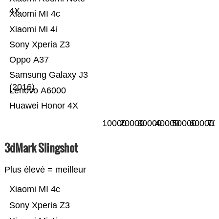
4X
Xiaomi MI 4c
Xiaomi Mi 4i
Sony Xperia Z3
Oppo A37
Samsung Galaxy J3
(2016)
Lenovo A6000
Huawei Honor 4X
10000
20000
30000
40000
50000
60000
70
3dMark Slingshot
Plus élevé = meilleur
Xiaomi MI 4c
Sony Xperia Z3