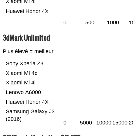
Xiaomi Mi 4i
Huawei Honor 4X
0
500
1000
15
3dMark Unlimited
Plus élevé = meilleur
Sony Xperia Z3
Xiaomi MI 4c
Xiaomi Mi 4i
Lenovo A6000
Huawei Honor 4X
Samsung Galaxy J3
(2016)
0
5000
10000
15000
20