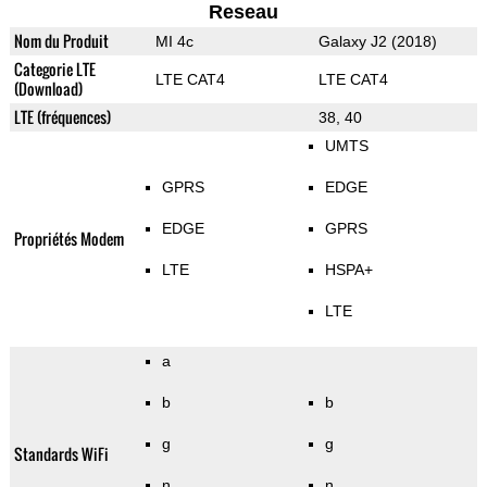
Reseau
Nom du Produit
MI 4c
Galaxy J2 (2018)
Categorie LTE
LTE CAT4
LTE CAT4
(Download)
LTE (fréquences)
38, 40
UMTS
GPRS
EDGE
EDGE
GPRS
Propriétés Modem
LTE
HSPA+
LTE
a
b
b
g
g
Standards WiFi
n
n