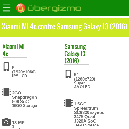
Xiaomi MI 4c contre Samsung Galaxy J3 (2016)
Xiaomi
MI
Samsung
4c
Galaxy J3
(2016)
5"
(1920x1080)
5"
IPS LCD
(1280x720)
Super
AMOLED
2GO
Snapdragon
808 SoC
1.5GO
16GO Storage
Spreadtrum
SC9830Exynos
3475 Quad -
J320A SoC
13-MP
16GO Storage
1