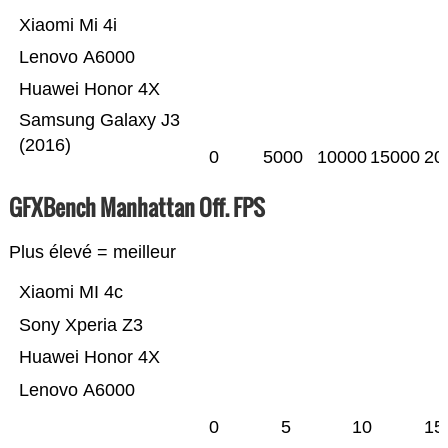
Xiaomi Mi 4i
Lenovo A6000
Huawei Honor 4X
Samsung Galaxy J3
(2016)
0
5000
10000
15000
20
GFXBench Manhattan Off. FPS
Plus élevé = meilleur
Xiaomi MI 4c
Sony Xperia Z3
Huawei Honor 4X
Lenovo A6000
0
5
10
15