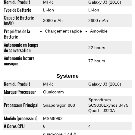
Nom du Produit
MI 4c
Galaxy J3 (2016)
Type de Batterie
Li-Ion
Li-Ion
Capacité Batterie
3080 mAh
2600 mAh
(mAh)
Propriétés de la
Chargement rapide
Amovible
Batterie
Autonomie en temps
22 hours
de conversation
Autonomie lecture
77 hours
musique
Systeme
Nom du Produit
MI 4c
Galaxy J3 (2016)
Marque Processeur
Qualcomm
Spreadtrum
Processeur Principal
Snapdragon 808
SC9830Exynos 3475
Quad - J320A
Modèle (processeur)
MSM8992
# Cores CPU
6
4
quad-core 1.44 &