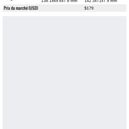
138.1x69.6x7.8 mm
142.3x71x7.9 mm
Prix du marché (USD)
$179