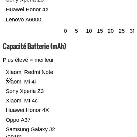
Huawei Honor 4X
Lenovo A6000
0
5
10
15
20
25
30
Capacité Batterie (mAh)
Plus élevé = meilleur
Xiaomi Redmi Note
4X
Xiaomi Mi 4i
Sony Xperia Z3
Xiaomi MI 4c
Huawei Honor 4X
Oppo A37
Samsung Galaxy J2