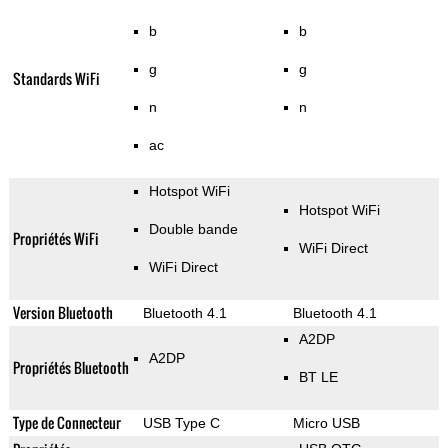
b
b
g
g
Standards WiFi
n
n
ac
Hotspot WiFi
Hotspot WiFi
Double bande
Propriétés WiFi
WiFi Direct
WiFi Direct
Version Bluetooth
Bluetooth 4.1
Bluetooth 4.1
A2DP
A2DP
Propriétés Bluetooth
BT LE
Type de Connecteur
USB Type C
Micro USB