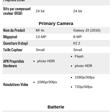
Bits par composant
24 bit
24 bit
couleur (RGB)
Primary Camera
Nom du Produit
MI 4c
Galaxy J3 (2016)
Mégapixel
13-MP
8-MP
Ouverture (f-stop)
f/2.2
Taille Capteur
Small
Small
Flash
APN Propriétés
photo HDR
Hardware
photo HDR
1080p/30fps
1080p/30fps
Résolutions Vidéo
720p/30fps
Batterie