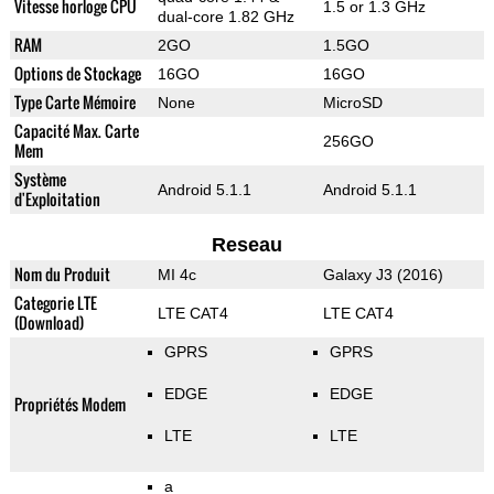
Vitesse horloge CPU
1.5 or 1.3 GHz
dual-core 1.82 GHz
RAM
2GO
1.5GO
Options de Stockage
16GO
16GO
Type Carte Mémoire
None
MicroSD
Capacité Max. Carte
256GO
Mem
Système
Android 5.1.1
Android 5.1.1
d'Exploitation
Reseau
Nom du Produit
MI 4c
Galaxy J3 (2016)
Categorie LTE
LTE CAT4
LTE CAT4
(Download)
GPRS
GPRS
EDGE
EDGE
Propriétés Modem
LTE
LTE
a