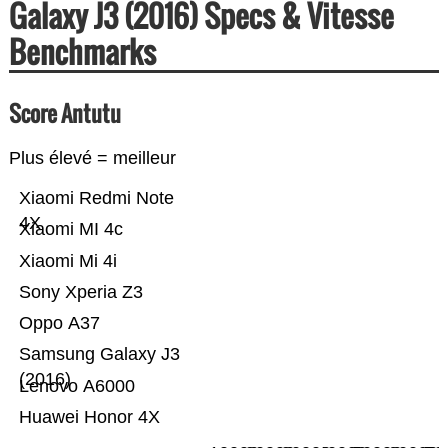
Galaxy J3 (2016) Specs & Vitesse
Benchmarks
Score Antutu
Plus élevé = meilleur
Xiaomi Redmi Note
4X
Xiaomi MI 4c
Xiaomi Mi 4i
Sony Xperia Z3
Oppo A37
Samsung Galaxy J3
(2016)
Lenovo A6000
Huawei Honor 4X