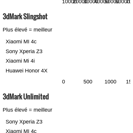
10000
20000
30000
40000
50000
60000
70
3dMark Slingshot
Plus élevé = meilleur
Xiaomi MI 4c
Sony Xperia Z3
Xiaomi Mi 4i
Huawei Honor 4X
0
500
1000
15
3dMark Unlimited
Plus élevé = meilleur
Sony Xperia Z3
Xiaomi MI 4c