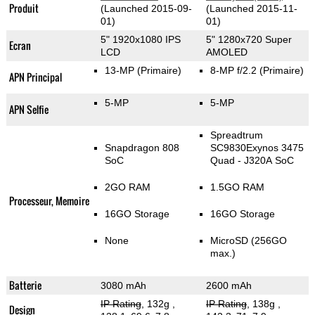
Produit
(Launched 2015-09-
(Launched 2015-11-
01)
01)
5" 1920x1080 IPS
5" 1280x720 Super
Ecran
LCD
AMOLED
13-MP
(Primaire)
8-MP f/2.2
(Primaire)
APN Principal
5-MP
5-MP
APN Selfie
Spreadtrum
Snapdragon 808
SC9830Exynos 3475
SoC
Quad - J320A SoC
2GO RAM
1.5GO RAM
Processeur, Memoire
16GO Storage
16GO Storage
None
MicroSD (256GO
max.)
Batterie
3080 mAh
2600 mAh
IP Rating
, 132g
,
IP Rating
, 138g
,
Design