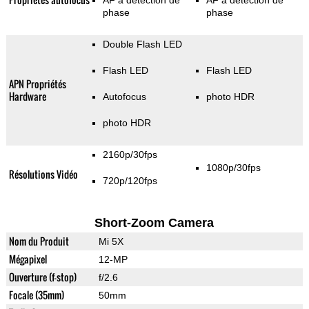
AF à détection de
AF à détection de
phase
phase
Double Flash LED
Flash LED
Flash LED
APN Propriétés
Hardware
Autofocus
photo HDR
photo HDR
2160p/30fps
1080p/30fps
Résolutions Vidéo
720p/120fps
Short-Zoom Camera
Nom du Produit
Mi 5X
Mégapixel
12-MP
Ouverture (f-stop)
f/2.6
Focale (35mm)
50mm