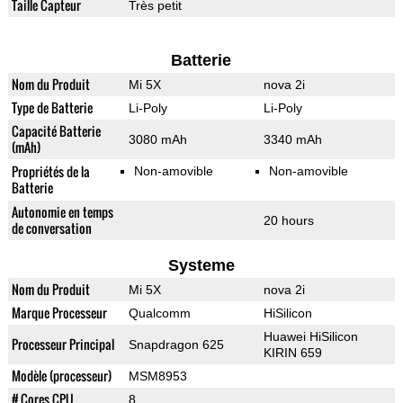
Taille Capteur
Très petit
Batterie
Nom du Produit
Mi 5X
nova 2i
Type de Batterie
Li-Poly
Li-Poly
Capacité Batterie
3080 mAh
3340 mAh
(mAh)
Propriétés de la
Non-amovible
Non-amovible
Batterie
Autonomie en temps
20 hours
de conversation
Systeme
Nom du Produit
Mi 5X
nova 2i
Marque Processeur
Qualcomm
HiSilicon
Huawei HiSilicon
Processeur Principal
Snapdragon 625
KIRIN 659
Modèle (processeur)
MSM8953
# Cores CPU
8