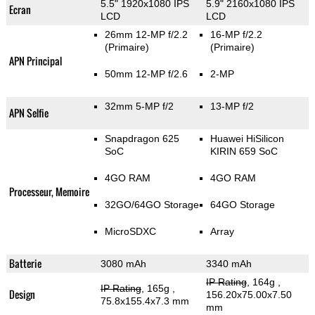
5.5" 1920x1080 IPS
5.9" 2160x1080 IPS
Ecran
LCD
LCD
26mm 12-MP f/2.2
16-MP f/2.2
(Primaire)
(Primaire)
APN Principal
50mm 12-MP f/2.6
2-MP
32mm 5-MP f/2
13-MP f/2
APN Selfie
Snapdragon 625
Huawei HiSilicon
SoC
KIRIN 659 SoC
4GO RAM
4GO RAM
Processeur, Memoire
32GO/64GO Storage
64GO Storage
MicroSDXC
Array
Batterie
3080 mAh
3340 mAh
IP Rating
, 164g
,
IP Rating
, 165g
,
Design
156.20x75.00x7.50
75.8x155.4x7.3 mm
mm