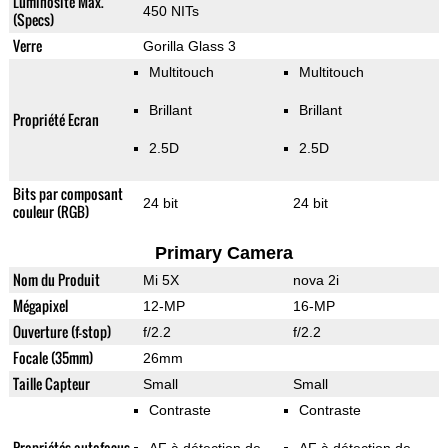
Luminosité Max.
450 NITs
(Specs)
Verre
Gorilla Glass 3
Multitouch
Multitouch
Brillant
Brillant
Propriété Ecran
2.5D
2.5D
Bits par composant
24 bit
24 bit
couleur (RGB)
Primary Camera
Nom du Produit
Mi 5X
nova 2i
Mégapixel
12-MP
16-MP
Ouverture (f-stop)
f/2.2
f/2.2
Focale (35mm)
26mm
Taille Capteur
Small
Small
Contraste
Contraste
Propriétés autofocus