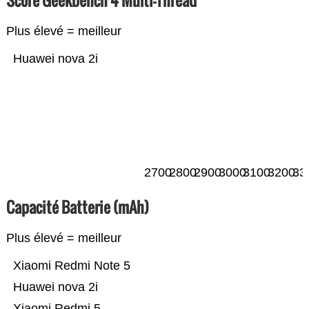
Score Geekbench 4 Multi-Thread
Plus élevé = meilleur
Huawei nova 2i
2700
2800
2900
3000
3100
3200
33
Capacité Batterie (mAh)
Plus élevé = meilleur
Xiaomi Redmi Note 5
Huawei nova 2i
Xiaomi Redmi 5