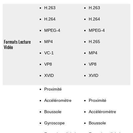
H.263
H.263
H.264
H.264
MPEG-4
MPEG-4
Formats Lecture
MP4
H.265
Vidéo
VC-1
MP4
VP8
VP8
XVID
XVID
Proximité
Accéléromètre
Proximité
Boussole
Accéléromètre
Gyroscope
Boussole