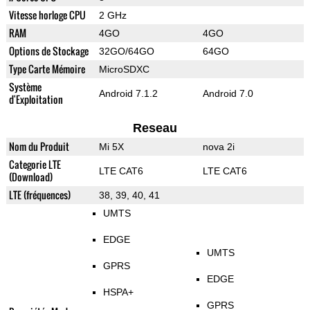
Vitesse horloge CPU
2 GHz
RAM
4GO
4GO
Options de Stockage
32GO/64GO
64GO
Type Carte Mémoire
MicroSDXC
Système
Android 7.1.2
Android 7.0
d'Exploitation
Reseau
Nom du Produit
Mi 5X
nova 2i
Categorie LTE
LTE CAT6
LTE CAT6
(Download)
LTE (fréquences)
38, 39, 40, 41
UMTS
EDGE
UMTS
GPRS
EDGE
HSPA+
GPRS