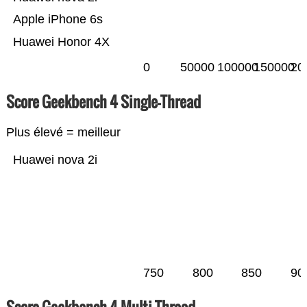
Apple iPhone 6s
Huawei Honor 4X
0
50000
100000
150000
20
Score Geekbench 4 Single-Thread
Plus élevé = meilleur
Huawei nova 2i
750
800
850
90