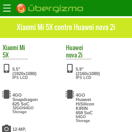
Xiaomi Mi 5X contre Huawei nova 2i
Xiaomi
Mi
Huawei
5X
nova 2i
5.5"
5.9"
(1920x1080)
(2160x1080)
IPS LCD
IPS LCD
4GO
4GO
Snapdragon
Huawei
625 SoC
HiSilicon
32GO/64GO
KIRIN
Storage
659 SoC
64GO
Storage
12-MP,