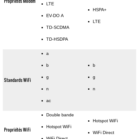
Propriétés Modem
LTE
HSPA+
EV-DO A
LTE
TD-SCDMA
TD-HSDPA
a
b
b
g
g
Standards WiFi
n
n
ac
Double bande
Hotspot WiFi
Hotspot WiFi
Propriétés WiFi
WiFi Direct
WiFi Direct