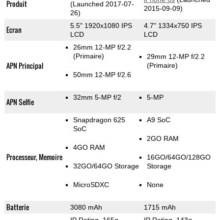
Produit
(Launched 2017-07-
2015-09-09)
26)
5.5" 1920x1080 IPS
4.7" 1334x750 IPS
Ecran
LCD
LCD
26mm 12-MP f/2.2
(Primaire)
29mm 12-MP f/2.2
APN Principal
(Primaire)
50mm 12-MP f/2.6
32mm 5-MP f/2
5-MP
APN Selfie
Snapdragon 625
A9 SoC
SoC
2GO RAM
4GO RAM
Processeur, Memoire
16GO/64GO/128GO
32GO/64GO Storage
Storage
MicroSDXC
None
Batterie
3080 mAh
1715 mAh