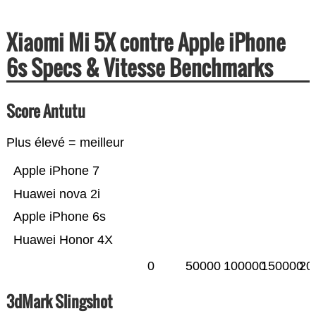
Xiaomi Mi 5X contre Apple iPhone
6s Specs & Vitesse Benchmarks
Score Antutu
Plus élevé = meilleur
Apple iPhone 7
Huawei nova 2i
Apple iPhone 6s
Huawei Honor 4X
0
50000
100000
150000
20
3dMark Slingshot