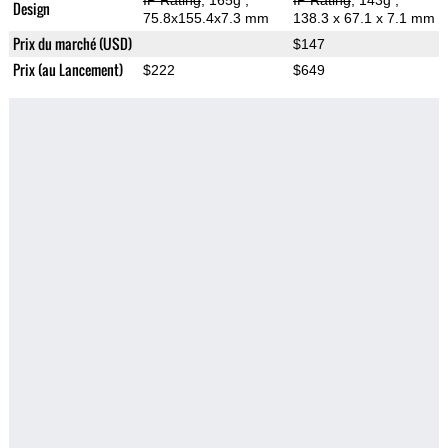
IP Rating
, 165g
,
IP Rating
, 143g
,
Design
75.8x155.4x7.3 mm
138.3 x 67.1 x 7.1 mm
Prix du marché (USD)
$147
Prix (au Lancement)
$222
$649