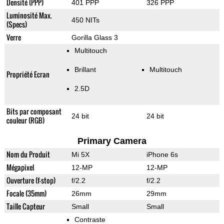
Densité (PPP)
401 PPP
326 PPP
Luminosité Max.
450 NITs
(Specs)
Verre
Gorilla Glass 3
Multitouch
Brillant
Multitouch
Propriété Ecran
2.5D
Bits par composant
24 bit
24 bit
couleur (RGB)
Primary Camera
Nom du Produit
Mi 5X
iPhone 6s
Mégapixel
12-MP
12-MP
Ouverture (f-stop)
f/2.2
f/2.2
Focale (35mm)
26mm
29mm
Taille Capteur
Small
Small
Contraste