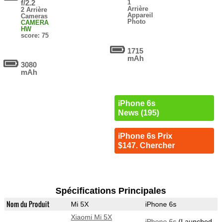
f/2.2
1
Arrière
2 Arrière
Appareil
Cameras
Photo
CAMERA
HW
score: 75
1715
mAh
3080
mAh
iPhone 6s
News (195)
iPhone 6s Prix
$147. Chercher
Spécifications Principales
Nom du Produit
Mi 5X
iPhone 6s
Xiaomi Mi 5X
iPhone 6s
(Launched