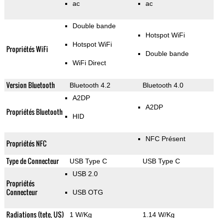
ac
ac
Double bande
Hotspot WiFi
Hotspot WiFi
Propriétés WiFi
Double bande
WiFi Direct
Version Bluetooth
Bluetooth 4.2
Bluetooth 4.0
A2DP
A2DP
Propriétés Bluetooth
HID
NFC Présent
Propriétés NFC
Type de Connecteur
USB Type C
USB Type C
USB 2.0
Propriétés
Connecteur
USB OTG
Radiations (tete, US)
1 W/Kg
1.14 W/Kg