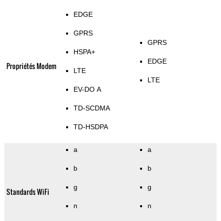
EDGE
GPRS
GPRS
HSPA+
EDGE
Propriétés Modem
LTE
LTE
EV-DO A
TD-SCDMA
TD-HSDPA
a
a
b
b
g
g
Standards WiFi
n
n