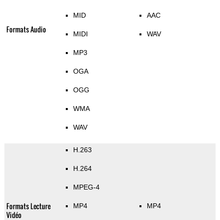
MID
AAC
Formats Audio
MIDI
WAV
MP3
OGA
OGG
WMA
WAV
H.263
H.264
MPEG-4
Formats Lecture
MP4
MP4
Vidéo