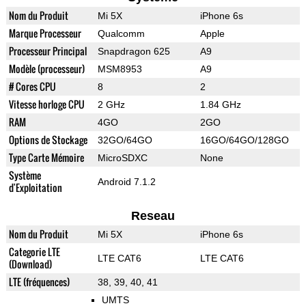
Nom du Produit
Mi 5X
iPhone 6s
Marque Processeur
Qualcomm
Apple
Processeur Principal
Snapdragon 625
A9
Modèle (processeur)
MSM8953
A9
# Cores CPU
8
2
Vitesse horloge CPU
2 GHz
1.84 GHz
RAM
4GO
2GO
Options de Stockage
32GO/64GO
16GO/64GO/128GO
Type Carte Mémoire
MicroSDXC
None
Système
Android 7.1.2
d'Exploitation
Reseau
Nom du Produit
Mi 5X
iPhone 6s
Categorie LTE
LTE CAT6
LTE CAT6
(Download)
LTE (fréquences)
38, 39, 40, 41
UMTS