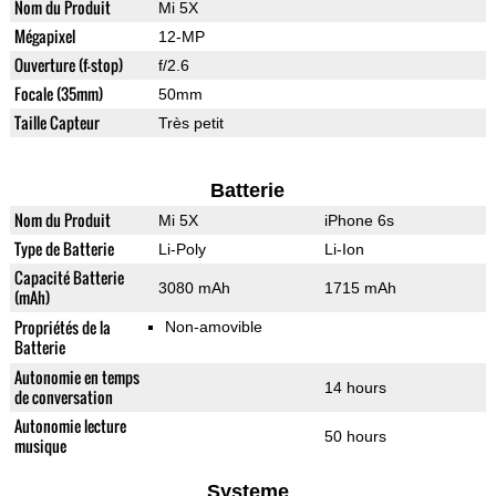
Nom du Produit
Mi 5X
Mégapixel
12-MP
Ouverture (f-stop)
f/2.6
Focale (35mm)
50mm
Taille Capteur
Très petit
Batterie
Nom du Produit
Mi 5X
iPhone 6s
Type de Batterie
Li-Poly
Li-Ion
Capacité Batterie
3080 mAh
1715 mAh
(mAh)
Propriétés de la
Non-amovible
Batterie
Autonomie en temps
14 hours
de conversation
Autonomie lecture
50 hours
musique
Systeme