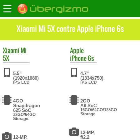
Xiaomi Mi 5X contre Apple iPhone 6s
Xiaomi
Mi
Apple
5X
iPhone 6s
5.5"
4.7"
(1920x1080)
(1334x750)
IPS LCD
IPS LCD
4GO
2GO
Snapdragon
A9 SoC
625 SoC
16GO/64GO/128GO
Storage
32GO/64GO
Storage
12-MP,
12-MP,
f/2.2