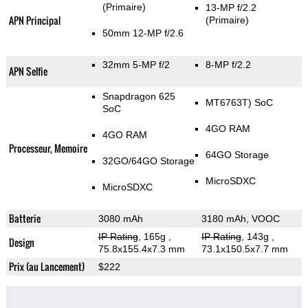
(Primaire)
13-MP f/2.2
APN Principal
(Primaire)
50mm 12-MP f/2.6
32mm 5-MP f/2
8-MP f/2.2
APN Selfie
Snapdragon 625
MT6763T) SoC
SoC
4GO RAM
4GO RAM
Processeur, Memoire
64GO Storage
32GO/64GO Storage
MicroSDXC
MicroSDXC
Batterie
3080 mAh
3180 mAh, VOOC
IP Rating
, 165g
,
IP Rating
, 143g
,
Design
75.8x155.4x7.3 mm
73.1x150.5x7.7 mm
Prix (au Lancement)
$222