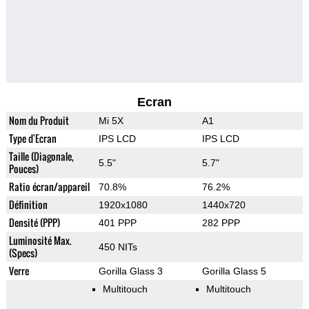
Ecran
Nom du Produit
Mi 5X
A1
Type d'Ecran
IPS LCD
IPS LCD
Taille (Diagonale,
5.5"
5.7"
Pouces)
Ratio écran/appareil
70.8%
76.2%
Définition
1920x1080
1440x720
Densité (PPP)
401 PPP
282 PPP
Luminosité Max.
450 NITs
(Specs)
Verre
Gorilla Glass 3
Gorilla Glass 5
Multitouch
Multitouch