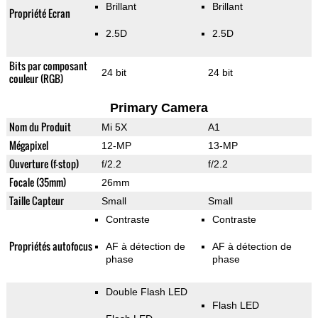
Brillant
Brillant
Propriété Ecran
2.5D
2.5D
Bits par composant
24 bit
24 bit
couleur (RGB)
Primary Camera
Nom du Produit
Mi 5X
A1
Mégapixel
12-MP
13-MP
Ouverture (f-stop)
f/2.2
f/2.2
Focale (35mm)
26mm
Taille Capteur
Small
Small
Contraste
Contraste
Propriétés autofocus
AF à détection de
AF à détection de
phase
phase
Double Flash LED
Flash LED