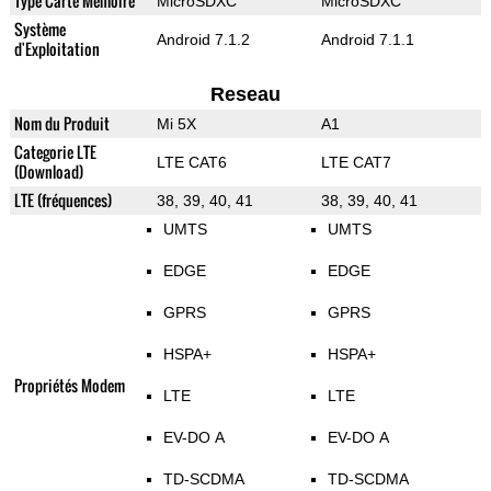
Type Carte Mémoire
MicroSDXC
MicroSDXC
Système
Android 7.1.2
Android 7.1.1
d'Exploitation
Reseau
Nom du Produit
Mi 5X
A1
Categorie LTE
LTE CAT6
LTE CAT7
(Download)
LTE (fréquences)
38, 39, 40, 41
38, 39, 40, 41
UMTS
UMTS
EDGE
EDGE
GPRS
GPRS
HSPA+
HSPA+
Propriétés Modem
LTE
LTE
EV-DO A
EV-DO A
TD-SCDMA
TD-SCDMA