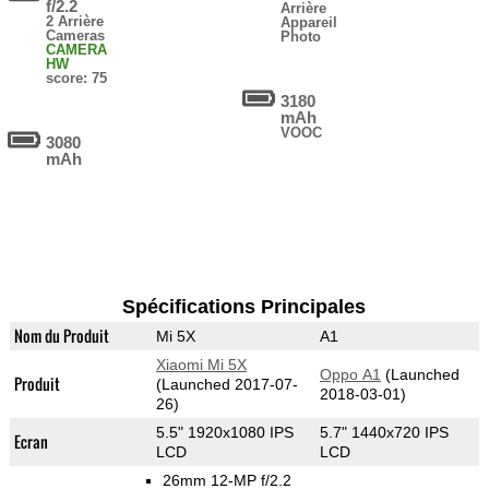
f/2.2
Arrière
2 Arrière
Appareil
Cameras
Photo
CAMERA
HW
score: 75
3180
mAh
VOOC
3080
mAh
Spécifications Principales
Nom du Produit
Mi 5X
A1
Xiaomi Mi 5X
Oppo A1
(Launched
Produit
(Launched 2017-07-
2018-03-01)
26)
5.5" 1920x1080 IPS
5.7" 1440x720 IPS
Ecran
LCD
LCD
26mm 12-MP f/2.2