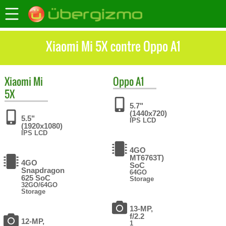
Xiaomi Mi 5X contre Oppo A1
Xiaomi
Mi
Oppo
A1
5X
5.7"
(1440x720)
5.5"
IPS LCD
(1920x1080)
IPS LCD
4GO
MT6763T)
4GO
SoC
Snapdragon
64GO
625 SoC
Storage
32GO/64GO
Storage
13-MP,
f/2.2
12-MP,
1