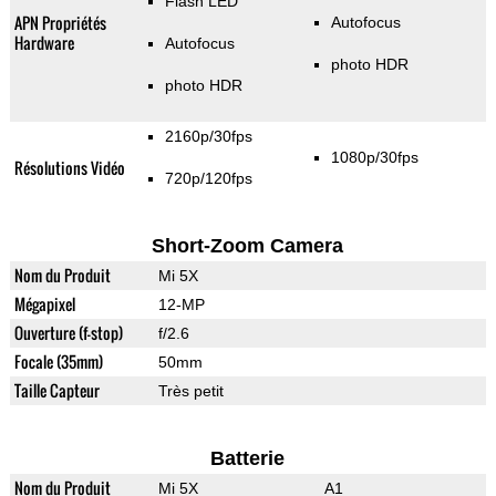
Flash LED
APN Propriétés
Autofocus
Hardware
Autofocus
photo HDR
photo HDR
2160p/30fps
1080p/30fps
Résolutions Vidéo
720p/120fps
Short-Zoom Camera
Nom du Produit
Mi 5X
Mégapixel
12-MP
Ouverture (f-stop)
f/2.6
Focale (35mm)
50mm
Taille Capteur
Très petit
Batterie
Nom du Produit
Mi 5X
A1