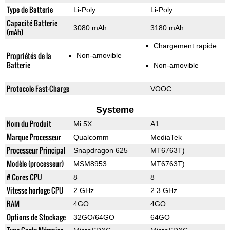
Type de Batterie
Li-Poly
Li-Poly
Capacité Batterie
3080 mAh
3180 mAh
(mAh)
Chargement rapide
Propriétés de la
Non-amovible
Batterie
Non-amovible
Protocole Fast-Charge
VOOC
Systeme
Nom du Produit
Mi 5X
A1
Marque Processeur
Qualcomm
MediaTek
Processeur Principal
Snapdragon 625
MT6763T)
Modèle (processeur)
MSM8953
MT6763T)
# Cores CPU
8
8
Vitesse horloge CPU
2 GHz
2.3 GHz
RAM
4GO
4GO
Options de Stockage
32GO/64GO
64GO