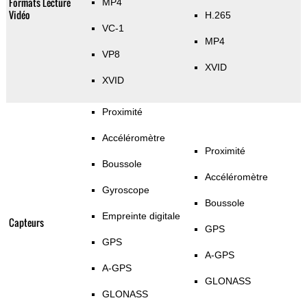
Formats Lecture
MP4
Vidéo
H.265
VC-1
MP4
VP8
XVID
XVID
Proximité
Accéléromètre
Proximité
Boussole
Accéléromètre
Gyroscope
Boussole
Empreinte digitale
Capteurs
GPS
GPS
A-GPS
A-GPS
GLONASS
GLONASS