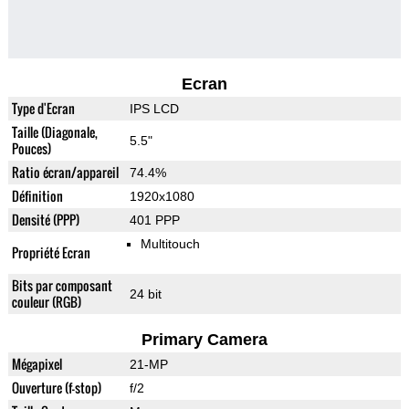
Ecran
Type d'Ecran
IPS LCD
Taille (Diagonale,
5.5"
Pouces)
Ratio écran/appareil
74.4%
Définition
1920x1080
Densité (PPP)
401 PPP
Multitouch
Propriété Ecran
Bits par composant
24 bit
couleur (RGB)
Primary Camera
Mégapixel
21-MP
Ouverture (f-stop)
f/2