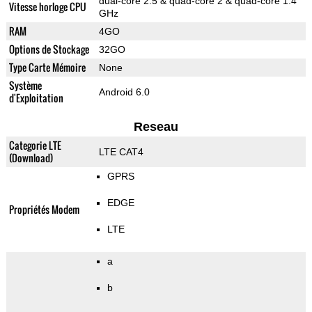
dual-core 2.5 & quad-core 2 & quad-core 1.4
Vitesse horloge CPU
GHz
RAM
4GO
Options de Stockage
32GO
Type Carte Mémoire
None
Système
Android 6.0
d'Exploitation
Reseau
Categorie LTE
LTE CAT4
(Download)
GPRS
EDGE
Propriétés Modem
LTE
a
b