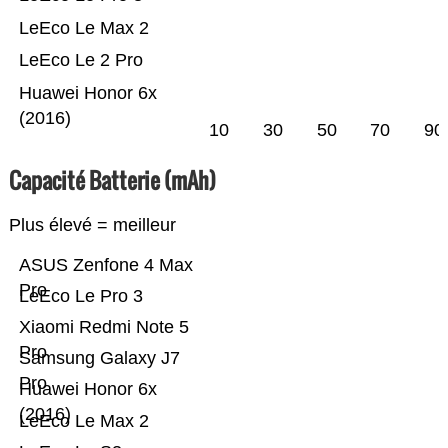
LeEco Le Max 2
LeEco Le 2 Pro
Huawei Honor 6x
(2016)
10
30
50
70
90
Capacité Batterie (mAh)
Plus élevé = meilleur
ASUS Zenfone 4 Max
Pro
LeEco Le Pro 3
Xiaomi Redmi Note 5
Pro
Samsung Galaxy J7
Pro
Huawei Honor 6x
(2016)
LeEco Le Max 2