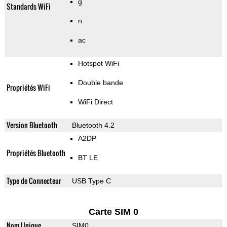
g
Standards WiFi
n
ac
Hotspot WiFi
Double bande
Propriétés WiFi
WiFi Direct
Version Bluetooth
Bluetooth 4.2
A2DP
Propriétés Bluetooth
BT LE
Type de Connecteur
USB Type C
Carte SIM 0
Nom Unique
SIM0