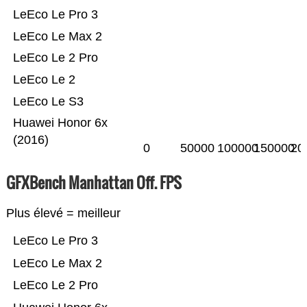
LeEco Le Pro 3
LeEco Le Max 2
LeEco Le 2 Pro
LeEco Le 2
LeEco Le S3
Huawei Honor 6x
(2016)
0
50000
100000
150000
20
GFXBench Manhattan Off. FPS
Plus élevé = meilleur
LeEco Le Pro 3
LeEco Le Max 2
LeEco Le 2 Pro