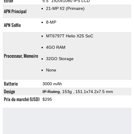
Ecran
5.5" 1920x1080 IPS LCD
21-MP f/2
(Primaire)
APN Principal
8-MP
APN Selfie
MT6797T Helio X25 SoC
4GO RAM
Processeur, Memoire
32GO Storage
None
Batterie
3000 mAh
Design
IP Rating
, 153g
, 151.1x74.2x7.5 mm
Prix du marché (USD)
$295