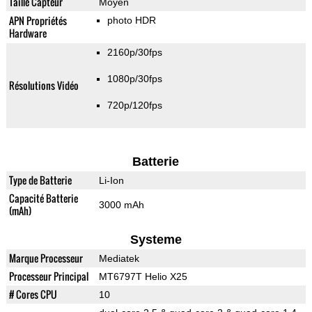
Taille Capteur
Moyen
APN Propriétés
photo HDR
Hardware
2160p/30fps
1080p/30fps
Résolutions Vidéo
720p/120fps
Batterie
Type de Batterie
Li-Ion
Capacité Batterie
3000 mAh
(mAh)
Systeme
Marque Processeur
Mediatek
Processeur Principal
MT6797T Helio X25
# Cores CPU
10