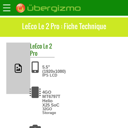
LeEco Le 2 Pro : Fiche Technique
LeEco
Le 2
Pro
5.5"
(1920x1080)
IPS LCD
4GO
MT6797T
Helio
X25 SoC
32GO
Storage