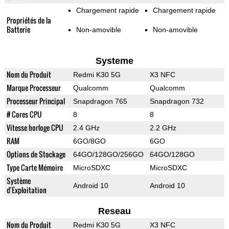
Chargement rapide
Chargement rapide
Propriétés de la
Batterie
Non-amovible
Non-amovible
Systeme
Nom du Produit
Redmi K30 5G
X3 NFC
Marque Processeur
Qualcomm
Qualcomm
Processeur Principal
Snapdragon 765
Snapdragon 732
# Cores CPU
8
8
Vitesse horloge CPU
2.4 GHz
2.2 GHz
RAM
6GO/8GO
6GO
Options de Stockage
64GO/128GO/256GO
64GO/128GO
Type Carte Mémoire
MicroSDXC
MicroSDXC
Système
Android 10
Android 10
d'Exploitation
Reseau
Nom du Produit
Redmi K30 5G
X3 NFC