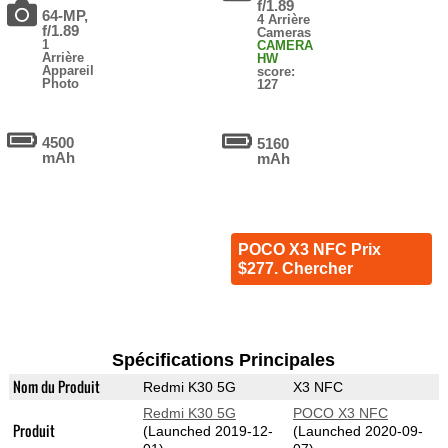
f/1.89
64-MP,
4 Arrière
f/1.89
Cameras
1
CAMERA
Arrière
HW
Appareil
score:
Photo
127
4500
5160
mAh
mAh
POCO X3 NFC Prix
$277. Chercher
Spécifications Principales
Nom du Produit
Redmi K30 5G
X3 NFC
Redmi K30 5G
POCO X3 NFC
Produit
(Launched 2019-12-
(Launched 2020-09-