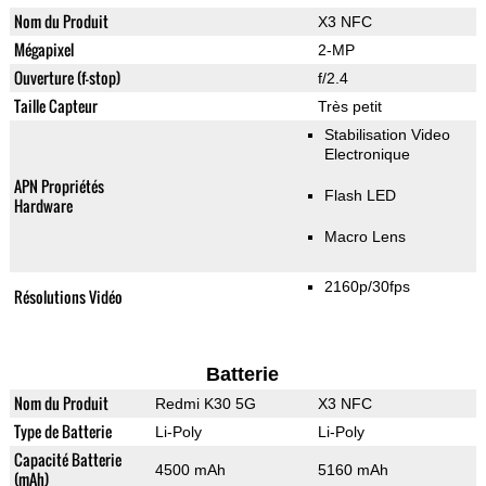
Nom du Produit
X3 NFC
Mégapixel
2-MP
Ouverture (f-stop)
f/2.4
Taille Capteur
Très petit
Stabilisation Video
Electronique
APN Propriétés
Flash LED
Hardware
Macro Lens
2160p/30fps
Résolutions Vidéo
Batterie
Nom du Produit
Redmi K30 5G
X3 NFC
Type de Batterie
Li-Poly
Li-Poly
Capacité Batterie
4500 mAh
5160 mAh
(mAh)