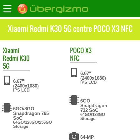
Xiaomi Redmi K30 5G contre POCO X3 NFC
Xiaomi
POCO
X3
Redmi K30
NFC
5G
6.67"
(2400x1080)
6.67"
IPS LCD
(2400x1080)
IPS LCD
6GO
Snapdragon
6GO/8GO
732 SoC
Snapdragon 765
64GO/128GO
SoC
Storage
64GO/128GO/256GO
Storage
64-MP,