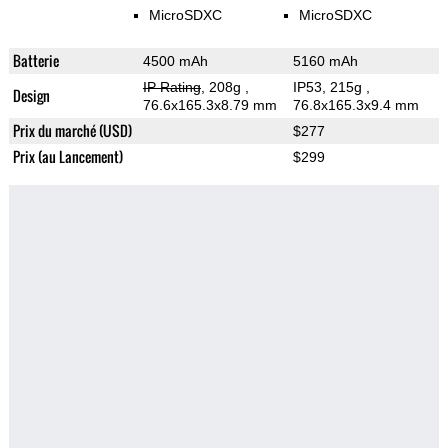
MicroSDXC
MicroSDXC
Batterie
4500 mAh
5160 mAh
IP Rating
, 208g
,
IP53, 215g
,
Design
76.6x165.3x8.79 mm
76.8x165.3x9.4 mm
Prix du marché (USD)
$277
Prix (au Lancement)
$299