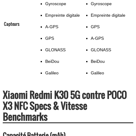
Gyroscope
Gyroscope
Empreinte digitale
Empreinte digitale
Capteurs
A-GPS
GPS
GPS
A-GPS
GLONASS
GLONASS
BeiDou
BeiDou
Galileo
Galileo
Xiaomi Redmi K30 5G contre POCO
X3 NFC Specs & Vitesse
Benchmarks
Capacité Batterie (mAh)