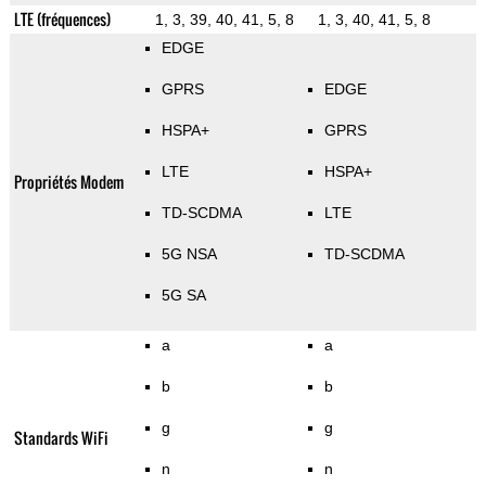
LTE (fréquences)
1, 3, 39, 40, 41, 5, 8
1, 3, 40, 41, 5, 8
EDGE
GPRS
EDGE
HSPA+
GPRS
LTE
HSPA+
Propriétés Modem
TD-SCDMA
LTE
5G NSA
TD-SCDMA
5G SA
a
a
b
b
g
g
Standards WiFi
n
n