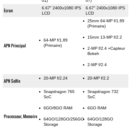
01)
07)
6.67" 2400x1080 IPS
6.67" 2400x1080 IPS
Ecran
LCD
LCD
25mm 64-MP f/1.89
(Primaire)
15mm 13-MP f/2.2
64-MP f/1.89
APN Principal
(Primaire)
2-MP f/2.4
+Capteur
Bokeh
2-MP f/2.4
20-MP f/2.24
20-MP f/2.2
APN Selfie
Snapdragon 765
Snapdragon 732
SoC
SoC
6GO/8GO RAM
6GO RAM
Processeur, Memoire
64GO/128GO/256GO
64GO/128GO
Storage
Storage