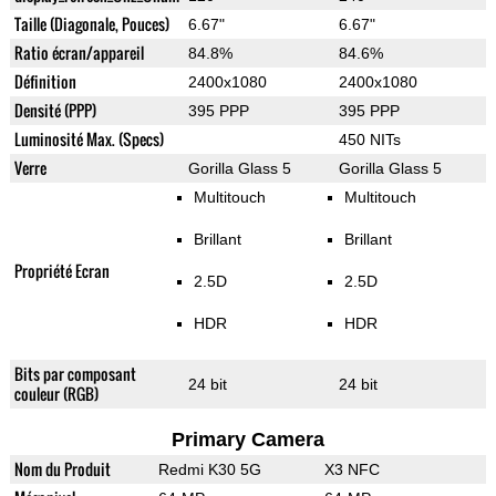
Taille (Diagonale, Pouces)
6.67"
6.67"
Ratio écran/appareil
84.8%
84.6%
Définition
2400x1080
2400x1080
Densité (PPP)
395 PPP
395 PPP
Luminosité Max. (Specs)
450 NITs
Verre
Gorilla Glass 5
Gorilla Glass 5
Multitouch
Multitouch
Brillant
Brillant
Propriété Ecran
2.5D
2.5D
HDR
HDR
Bits par composant
24 bit
24 bit
couleur (RGB)
Primary Camera
Nom du Produit
Redmi K30 5G
X3 NFC