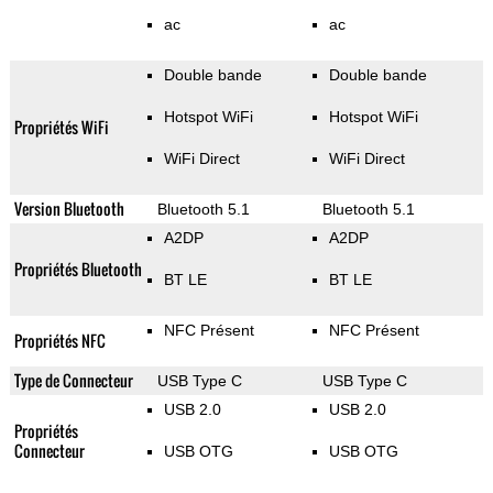
ac
ac
Double bande
Double bande
Hotspot WiFi
Hotspot WiFi
Propriétés WiFi
WiFi Direct
WiFi Direct
Version Bluetooth
Bluetooth 5.1
Bluetooth 5.1
A2DP
A2DP
Propriétés Bluetooth
BT LE
BT LE
NFC Présent
NFC Présent
Propriétés NFC
Type de Connecteur
USB Type C
USB Type C
USB 2.0
USB 2.0
Propriétés
Connecteur
USB OTG
USB OTG