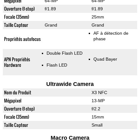
Mégapixel
64-MP
64-MP
Ouverture (f-stop)
f/1.89
f/1.89
Focale (35mm)
25mm
Taille Capteur
Grand
Grand
AF à détection de
Propriétés autofocus
phase
Double Flash LED
APN Propriétés
Quad Bayer
Hardware
Flash LED
Ultrawide Camera
Nom du Produit
X3 NFC
Mégapixel
13-MP
Ouverture (f-stop)
f/2.2
Focale (35mm)
15mm
Taille Capteur
Small
Macro Camera