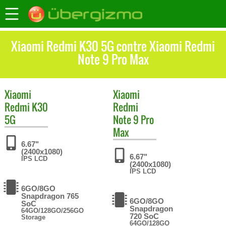
Xiaomi Redmi K30 5G contre Xiaomi Redmi
Note 9 Pro Max
Xiaomi
Xiaomi
Redmi K30
Redmi
5G
Note 9 Pro
Max
6.67"
(2400x1080)
6.67"
IPS LCD
(2400x1080)
IPS LCD
6GO/8GO
Snapdragon 765
6GO/8GO
SoC
Snapdragon
64GO/128GO/256GO
720 SoC
Storage
64GO/128GO