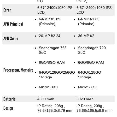
01)
03-12)
6.67" 2400x1080 IPS
6.67" 2400x1080 IPS
Ecran
LCD
LCD
64-MP f/1.89
64-MP f/1.89
APN Principal
(Primaire)
(Primaire)
20-MP f/2.24
36-MP f/2
APN Selfie
Snapdragon 765
Snapdragon 720
SoC
SoC
6GO/8GO RAM
6GO/8GO RAM
Processeur, Memoire
64GO/128GO/256GO
64GO/128GO
Storage
Storage
MicroSDXC
MicroSDXC
Batterie
4500 mAh
5020 mAh
IP Rating
, 208g
,
IP Rating
, 209g
,
Design
76.6x165.3x8.79 mm
76.68x165.5x8.8 mm