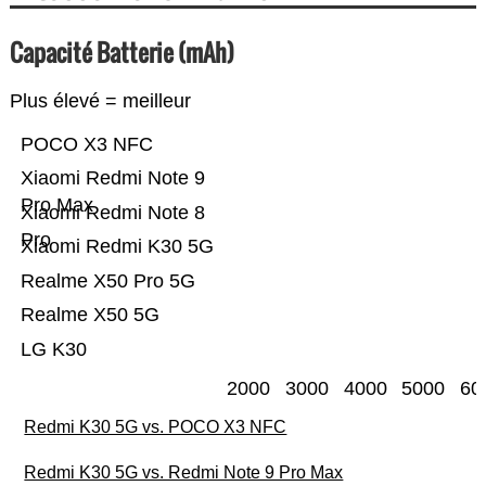
Capacité Batterie (mAh)
Plus élevé = meilleur
POCO X3 NFC
Xiaomi Redmi Note 9
Pro Max
Xiaomi Redmi Note 8
Pro
Xiaomi Redmi K30 5G
Realme X50 Pro 5G
Realme X50 5G
LG K30
2000
3000
4000
5000
60
Redmi K30 5G vs. POCO X3 NFC
Redmi K30 5G vs. Redmi Note 9 Pro Max