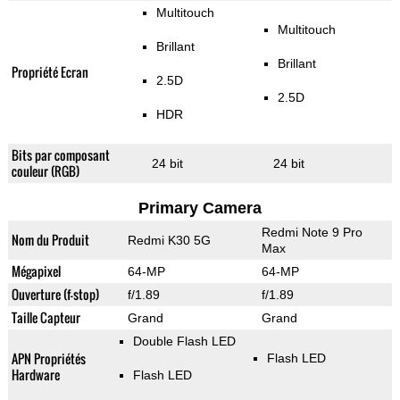
Multitouch
Multitouch
Brillant
Brillant
Propriété Ecran
2.5D
2.5D
HDR
Bits par composant
24 bit
24 bit
couleur (RGB)
Primary Camera
Redmi Note 9 Pro
Nom du Produit
Redmi K30 5G
Max
Mégapixel
64-MP
64-MP
Ouverture (f-stop)
f/1.89
f/1.89
Taille Capteur
Grand
Grand
Double Flash LED
APN Propriétés
Flash LED
Hardware
Flash LED