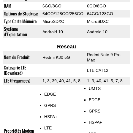
RAM
6GO/8GO
6GO/8GO
Options de Stockage
64GO/128GO/256GO
64GO/128GO
Type Carte Mémoire
MicroSDXC
MicroSDXC
Système
Android 10
Android 10
d'Exploitation
Reseau
Redmi Note 9 Pro
Nom du Produit
Redmi K30 5G
Max
Categorie LTE
LTE CAT12
(Download)
LTE (fréquences)
1, 3, 39, 40, 41, 5, 8
1, 3, 40, 41, 5, 7, 8
UMTS
EDGE
EDGE
GPRS
GPRS
HSPA+
HSPA+
LTE
Propriétés Modem