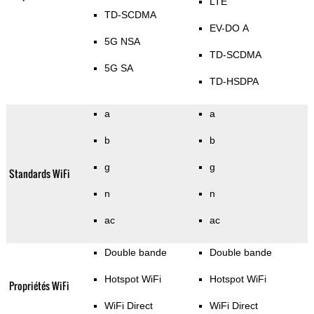
LTE
TD-SCDMA
EV-DO A
5G NSA
TD-SCDMA
5G SA
TD-HSDPA
a
a
b
b
g
g
Standards WiFi
n
n
ac
ac
Double bande
Double bande
Hotspot WiFi
Hotspot WiFi
Propriétés WiFi
WiFi Direct
WiFi Direct