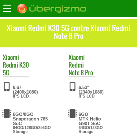
Xiaomi Redmi K30 5G contre Xiaomi Redmi
Note 8 Pro
Xiaomi
Xiaomi
Redmi K30
Redmi
5G
Note 8 Pro
6.67"
6.53"
(2400x1080)
(2340x1080)
IPS LCD
IPS LCD
6GO/8GO
6GO
Snapdragon 765
MTK Helio
SoC
G90T SoC
64GO/128GO/256GO
64GO/128GO
Storage
Storage