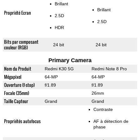
Brillant
Brillant
Propriété Ecran
2.5D
2.5D
HDR
Bits par composant
24 bit
24 bit
couleur (RGB)
Primary Camera
Nom du Produit
Redmi K30 5G
Redmi Note 8 Pro
Mégapixel
64-MP
64-MP
Ouverture (f-stop)
f/1.89
f/1.89
Focale (35mm)
26mm
Taille Capteur
Grand
Grand
Contraste
Propriétés autofocus
AF à détection de
phase