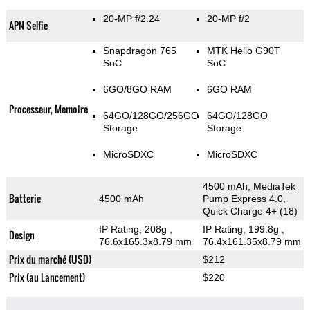
20-MP f/2.24
20-MP f/2
APN Selfie
Snapdragon 765
MTK Helio G90T
SoC
SoC
6GO/8GO RAM
6GO RAM
Processeur, Memoire
64GO/128GO/256GO
64GO/128GO
Storage
Storage
MicroSDXC
MicroSDXC
4500 mAh, MediaTek
Batterie
4500 mAh
Pump Express 4.0,
Quick Charge 4+ (18)
IP Rating
, 208g
,
IP Rating
, 199.8g
,
Design
76.6x165.3x8.79 mm
76.4x161.35x8.79 mm
Prix du marché (USD)
$212
Prix (au Lancement)
$220