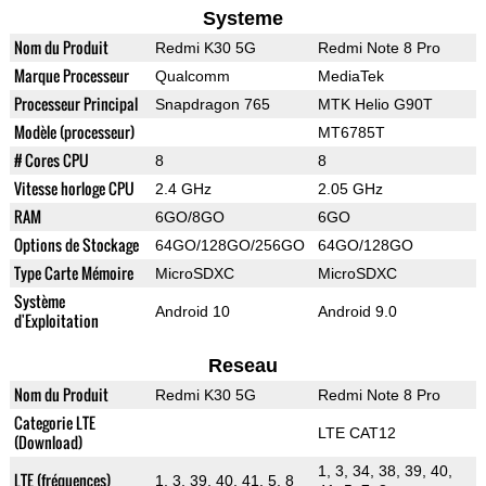
Systeme
Nom du Produit
Redmi K30 5G
Redmi Note 8 Pro
Marque Processeur
Qualcomm
MediaTek
Processeur Principal
Snapdragon 765
MTK Helio G90T
Modèle (processeur)
MT6785T
# Cores CPU
8
8
Vitesse horloge CPU
2.4 GHz
2.05 GHz
RAM
6GO/8GO
6GO
Options de Stockage
64GO/128GO/256GO
64GO/128GO
Type Carte Mémoire
MicroSDXC
MicroSDXC
Système
Android 10
Android 9.0
d'Exploitation
Reseau
Nom du Produit
Redmi K30 5G
Redmi Note 8 Pro
Categorie LTE
LTE CAT12
(Download)
1, 3, 34, 38, 39, 40,
LTE (fréquences)
1, 3, 39, 40, 41, 5, 8