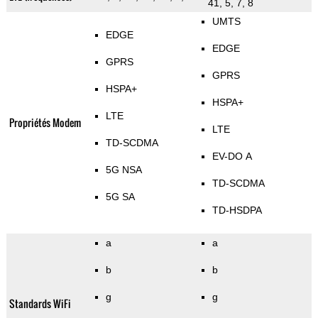
41, 5, 7, 8
UMTS
EDGE
EDGE
GPRS
GPRS
HSPA+
HSPA+
LTE
Propriétés Modem
LTE
TD-SCDMA
EV-DO A
5G NSA
TD-SCDMA
5G SA
TD-HSDPA
a
a
b
b
g
g
Standards WiFi