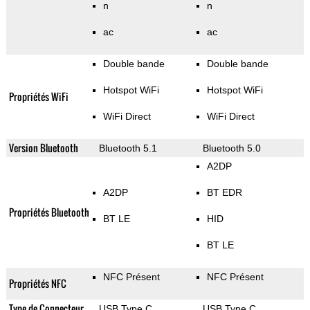
n
n
ac
ac
Double bande
Double bande
Hotspot WiFi
Hotspot WiFi
Propriétés WiFi
WiFi Direct
WiFi Direct
Version Bluetooth
Bluetooth 5.1
Bluetooth 5.0
A2DP
A2DP
BT EDR
Propriétés Bluetooth
BT LE
HID
BT LE
NFC Présent
NFC Présent
Propriétés NFC
Type de Connecteur
USB Type C
USB Type C