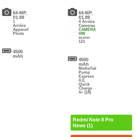
64-MP,
64-MP,
f/1.89
f/1.89
1
4 Arrière
Arrière
Cameras
Appareil
CAMERA
Photo
HW
score:
121
4500
mAh
4500
mAh
MediaTek
Pump
Express
4.0,
Quick
Charge
4+ (18)
Redmi Note 8 Pro
News (1)