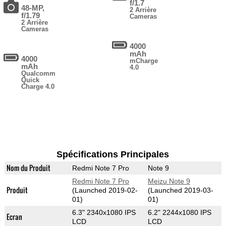
f/1.7
48-MP,
2 Arrière
f/1.79
Cameras
2 Arrière
Cameras
4000
mAh
4000
mCharge
mAh
4.0
Qualcomm
Quick
Charge 4.0
Spécifications Principales
Nom du Produit
Redmi Note 7 Pro
Note 9
Redmi Note 7 Pro
Meizu Note 9
Produit
(Launched 2019-02-
(Launched 2019-03-
01)
01)
6.3" 2340x1080 IPS
6.2" 2244x1080 IPS
Ecran
LCD
LCD