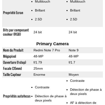
Multitouch
Multitouch
Brillant
Brillant
Propriété Ecran
2.5D
2.5D
Bits par composant
24 bit
24 bit
couleur (RGB)
Primary Camera
Nom du Produit
Redmi Note 7 Pro
Note 9
Mégapixel
48-MP
48-MP
Ouverture (f-stop)
f/1.79
f/1.7
Focale (35mm)
25mm
Taille Capteur
Enorme
Moyen
Contraste
Contraste
Détection de phase à
deux pixels
Propriétés autofocus
Détection de phase à
deux pixels
AF à détection de