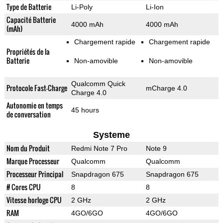
Type de Batterie
Li-Poly
Li-Ion
Capacité Batterie
4000 mAh
4000 mAh
(mAh)
Chargement rapide
Chargement rapide
Propriétés de la
Batterie
Non-amovible
Non-amovible
Qualcomm Quick
Protocole Fast-Charge
mCharge 4.0
Charge 4.0
Autonomie en temps
45 hours
de conversation
Systeme
Nom du Produit
Redmi Note 7 Pro
Note 9
Marque Processeur
Qualcomm
Qualcomm
Processeur Principal
Snapdragon 675
Snapdragon 675
# Cores CPU
8
8
Vitesse horloge CPU
2 GHz
2 GHz
RAM
4GO/6GO
4GO/6GO