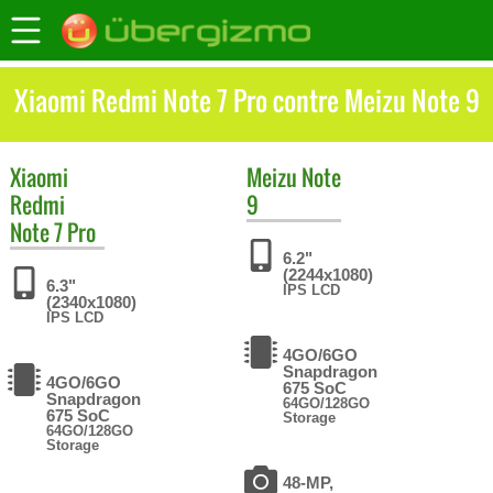
Xiaomi Redmi Note 7 Pro contre Meizu Note 9
Xiaomi
Meizu
Note
Redmi
9
Note 7 Pro
6.2"
(2244x1080)
6.3"
IPS LCD
(2340x1080)
IPS LCD
4GO/6GO
Snapdragon
4GO/6GO
675 SoC
Snapdragon
64GO/128GO
675 SoC
Storage
64GO/128GO
Storage
48-MP,