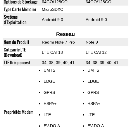
Options de Stockage
64GO/128GO
64GO/128GO
Type Carte Mémoire
MicroSDXC
Système
Android 9.0
Android 9.0
d'Exploitation
Reseau
Nom du Produit
Redmi Note 7 Pro
Note 9
Categorie LTE
LTE CAT18
LTE CAT12
(Download)
LTE (fréquences)
34, 38, 39, 40, 41
34, 38, 39, 40, 41
UMTS
UMTS
EDGE
EDGE
GPRS
GPRS
HSPA+
HSPA+
Propriétés Modem
LTE
LTE
EV-DO A
EV-DO A