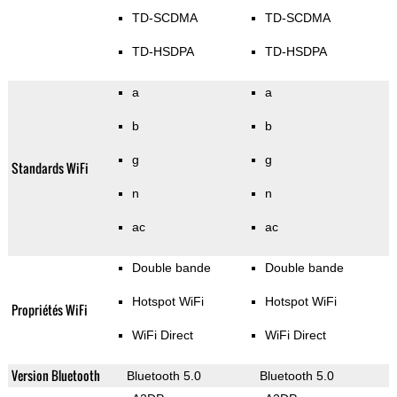
TD-SCDMA
TD-SCDMA
TD-HSDPA
TD-HSDPA
a
a
b
b
g
g
Standards WiFi
n
n
ac
ac
Double bande
Double bande
Hotspot WiFi
Hotspot WiFi
Propriétés WiFi
WiFi Direct
WiFi Direct
Version Bluetooth
Bluetooth 5.0
Bluetooth 5.0