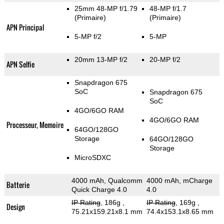
25mm 48-MP f/1.79
48-MP f/1.7
(Primaire)
(Primaire)
APN Principal
5-MP f/2
5-MP
20mm 13-MP f/2
20-MP f/2
APN Selfie
Snapdragon 675
SoC
Snapdragon 675
SoC
4GO/6GO RAM
4GO/6GO RAM
Processeur, Memoire
64GO/128GO
Storage
64GO/128GO
Storage
MicroSDXC
4000 mAh, Qualcomm
4000 mAh, mCharge
Batterie
Quick Charge 4.0
4.0
IP Rating
, 186g
,
IP Rating
, 169g
,
Design
75.21x159.21x8.1 mm
74.4x153.1x8.65 mm