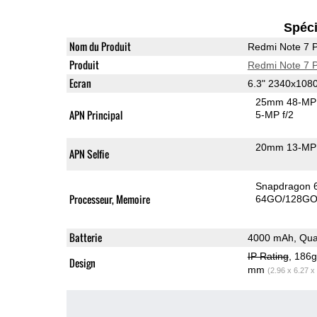
Spéci
Nom du Produit
Redmi Note 7 
Produit
Redmi Note 7 
Ecran
6.3" 2340x108
25mm 48-MP 
APN Principal
5-MP f/2
20mm 13-MP 
APN Selfie
Snapdragon 
Processeur, Memoire
64GO/128GO 
Batterie
4000 mAh, Qua
IP Rating
, 186
Design
mm
(2.96 x 6.27 x