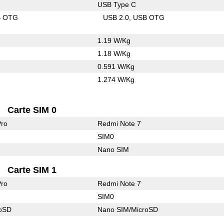
USB Type C
B OTG
USB 2.0
USB OTG
1.19 W/Kg
1.18 W/Kg
0.591 W/Kg
1.274 W/Kg
Carte SIM 0
Pro
Redmi Note 7
SIM0
Nano SIM
Carte SIM 1
Pro
Redmi Note 7
SIM0
roSD
Nano SIM/MicroSD