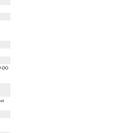
V-DO
ect