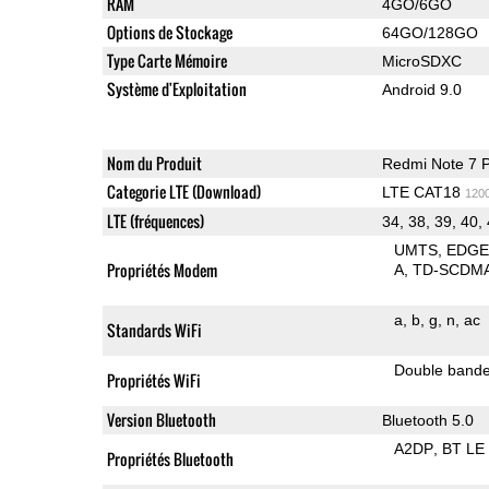
RAM
4GO/6GO
Options de Stockage
64GO/128GO
Type Carte Mémoire
MicroSDXC
Système d'Exploitation
Android 9.0
Nom du Produit
Redmi Note 7 
Categorie LTE (Download)
LTE CAT18
120
LTE (fréquences)
34, 38, 39, 40,
UMTS
EDG
Propriétés Modem
A
TD-SCDM
a
b
g
n
ac
Standards WiFi
Double band
Propriétés WiFi
Version Bluetooth
Bluetooth 5.0
A2DP
BT LE
Propriétés Bluetooth