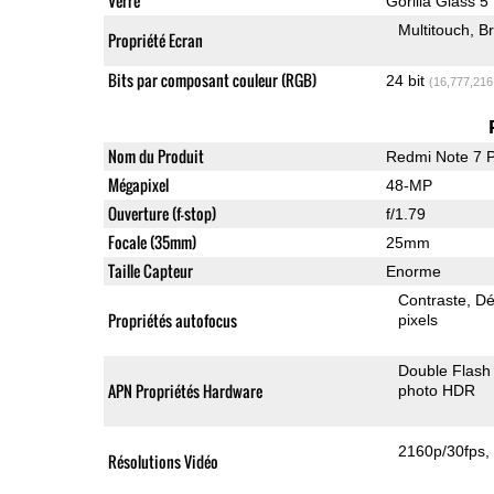
Verre
Gorilla Glass 5
Multitouch
Br
Propriété Ecran
Bits par composant couleur (RGB)
24 bit
(16,777,216
Nom du Produit
Redmi Note 7 
Mégapixel
48-MP
Ouverture (f-stop)
f/1.79
Focale (35mm)
25mm
Taille Capteur
Enorme
Contraste
Dé
Propriétés autofocus
pixels
Double Flash
APN Propriétés Hardware
photo HDR
2160p/30fps
Résolutions Vidéo