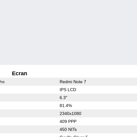
Ecran
Pro
Redmi Note 7
IPS LCD
6.3"
81.4%
2340x1080
409 PPP
450 NITs