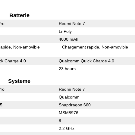
Batterie
Pro
Redmi Note 7
Li-Poly
4000 mAh
rapide
Non-amovible
Chargement rapide
Non-amovible
k Charge 4.0
Qualcomm Quick Charge 4.0
23 hours
Systeme
Pro
Redmi Note 7
Qualcomm
75
Snapdragon 660
MSM8976
8
2.2 GHz