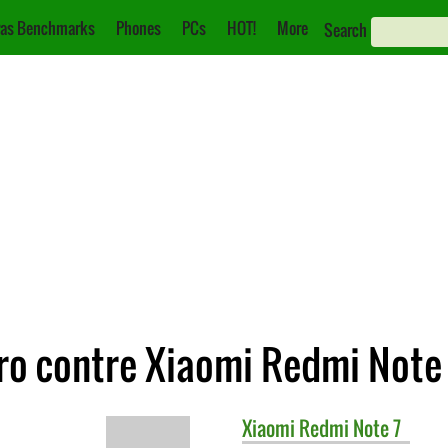
as Benchmarks
Phones
PCs
HOT!
More
Search
ro contre Xiaomi Redmi Note
Xiaomi
Redmi Note 7