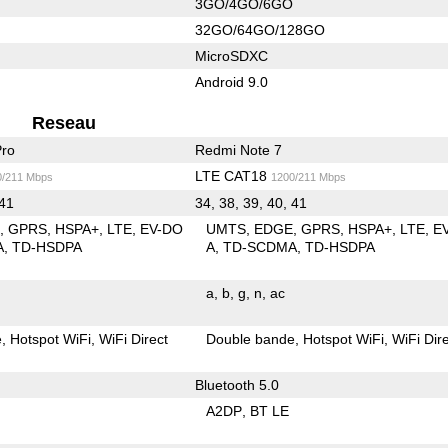
3GO/4GO/6GO
32GO/64GO/128GO
MicroSDXC
Android 9.0
Reseau
Pro
Redmi Note 7
LTE CAT18
0/211 Mbps
1200/211 Mbps
 41
34, 38, 39, 40, 41
E
GPRS
HSPA+
LTE
EV-DO
UMTS
EDGE
GPRS
HSPA+
LTE
E
A
TD-HSDPA
A
TD-SCDMA
TD-HSDPA
a
b
g
n
ac
e
Hotspot WiFi
WiFi Direct
Double bande
Hotspot WiFi
WiFi Dir
Bluetooth 5.0
A2DP
BT LE