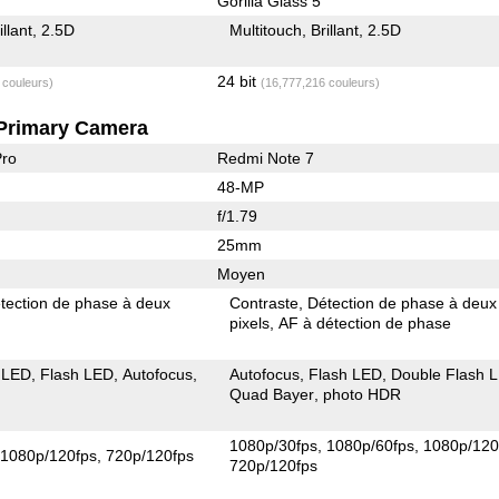
Gorilla Glass 5
illant
2.5D
Multitouch
Brillant
2.5D
24 bit
 couleurs)
(16,777,216 couleurs)
Primary Camera
Pro
Redmi Note 7
48-MP
f/1.79
25mm
Moyen
tection de phase à deux
Contraste
Détection de phase à deux
pixels
AF à détection de phase
 LED
Flash LED
Autofocus
Autofocus
Flash LED
Double Flash 
Quad Bayer
photo HDR
1080p/30fps
1080p/60fps
1080p/120
1080p/120fps
720p/120fps
720p/120fps