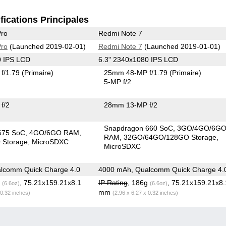
fications Principales
Pro
Redmi Note 7
Pro
(Launched 2019-02-01)
Redmi Note 7
(Launched 2019-01-01)
0 IPS LCD
6.3" 2340x1080 IPS LCD
f/1.79
(Primaire)
25mm 48-MP f/1.79
(Primaire)
5-MP f/2
f/2
28mm 13-MP f/2
Snapdragon 660 SoC
3GO/4GO/6G
675 SoC
4GO/6GO RAM
RAM
32GO/64GO/128GO Storage
Storage
MicroSDXC
MicroSDXC
lcomm Quick Charge 4.0
4000 mAh, Qualcomm Quick Charge 4.
g
, 75.21x159.21x8.1
IP Rating
, 186g
, 75.21x159.21x8.
(6.6oz)
(6.6oz)
mm
 0.32 inches)
(2.96 x 6.27 x 0.32 inches)