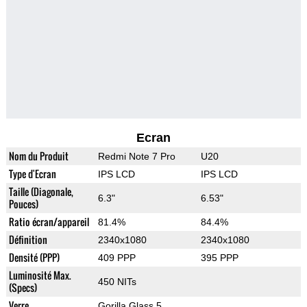
Ecran
Nom du Produit
Redmi Note 7 Pro
U20
Type d'Ecran
IPS LCD
IPS LCD
Taille (Diagonale,
6.3"
6.53"
Pouces)
Ratio écran/appareil
81.4%
84.4%
Définition
2340x1080
2340x1080
Densité (PPP)
409 PPP
395 PPP
Luminosité Max.
450 NITs
(Specs)
Verre
Gorilla Glass 5