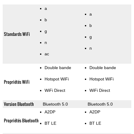
a
a
b
b
g
Standards WiFi
g
n
n
ac
Double bande
Double bande
Hotspot WiFi
Hotspot WiFi
Propriétés WiFi
WiFi Direct
WiFi Direct
Version Bluetooth
Bluetooth 5.0
Bluetooth 5.0
A2DP
A2DP
Propriétés Bluetooth
BT LE
BT LE