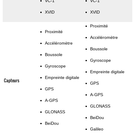
VC-1
VC-1
XVID
XVID
Proximité
Proximité
Accéléromètre
Accéléromètre
Boussole
Boussole
Gyroscope
Gyroscope
Empreinte digitale
Empreinte digitale
Capteurs
GPS
GPS
A-GPS
A-GPS
GLONASS
GLONASS
BeiDou
BeiDou
Galileo