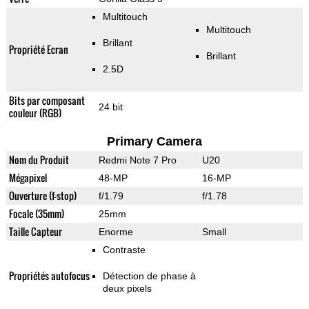
Multitouch
Multitouch
Brillant
Propriété Ecran
Brillant
2.5D
Bits par composant
24 bit
couleur (RGB)
Primary Camera
Nom du Produit
Redmi Note 7 Pro
U20
Mégapixel
48-MP
16-MP
Ouverture (f-stop)
f/1.79
f/1.78
Focale (35mm)
25mm
Taille Capteur
Enorme
Small
Contraste
Propriétés autofocus
Détection de phase à
deux pixels