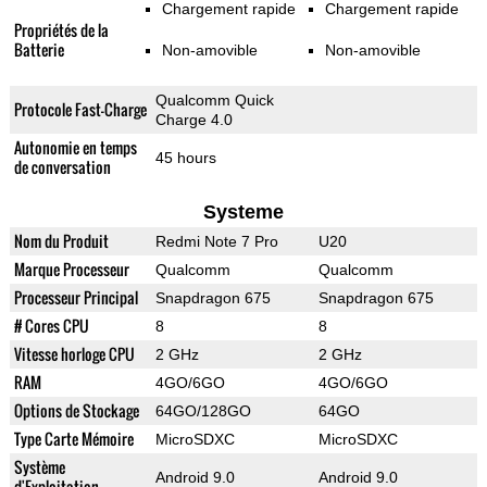
Chargement rapide
Chargement rapide
Propriétés de la
Batterie
Non-amovible
Non-amovible
Qualcomm Quick
Protocole Fast-Charge
Charge 4.0
Autonomie en temps
45 hours
de conversation
Systeme
Nom du Produit
Redmi Note 7 Pro
U20
Marque Processeur
Qualcomm
Qualcomm
Processeur Principal
Snapdragon 675
Snapdragon 675
# Cores CPU
8
8
Vitesse horloge CPU
2 GHz
2 GHz
RAM
4GO/6GO
4GO/6GO
Options de Stockage
64GO/128GO
64GO
Type Carte Mémoire
MicroSDXC
MicroSDXC
Système
Android 9.0
Android 9.0
d'Exploitation