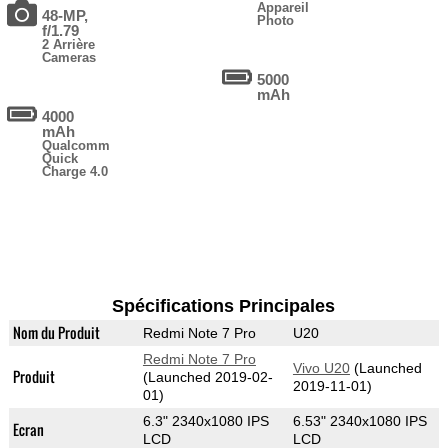
Appareil
48-MP,
Photo
f/1.79
2 Arrière
Cameras
5000
mAh
4000
mAh
Qualcomm
Quick
Charge 4.0
Spécifications Principales
Nom du Produit
Redmi Note 7 Pro
U20
Redmi Note 7 Pro
Vivo U20
(Launched
Produit
(Launched 2019-02-
2019-11-01)
01)
6.3" 2340x1080 IPS
6.53" 2340x1080 IPS
Ecran
LCD
LCD