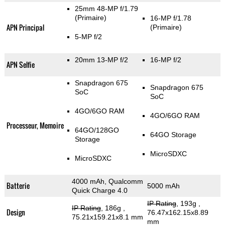
25mm 48-MP f/1.79
(Primaire)
16-MP f/1.78
APN Principal
(Primaire)
5-MP f/2
20mm 13-MP f/2
16-MP f/2
APN Selfie
Snapdragon 675
Snapdragon 675
SoC
SoC
4GO/6GO RAM
4GO/6GO RAM
Processeur, Memoire
64GO/128GO
64GO Storage
Storage
MicroSDXC
MicroSDXC
4000 mAh, Qualcomm
Batterie
5000 mAh
Quick Charge 4.0
IP Rating
, 193g
,
IP Rating
, 186g
,
Design
76.47x162.15x8.89
75.21x159.21x8.1 mm
mm