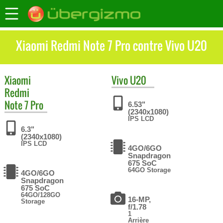
Xiaomi Redmi Note 7 Pro contre Vivo U20
Xiaomi
Vivo
U20
Redmi
Note 7 Pro
6.53"
(2340x1080)
IPS LCD
6.3"
(2340x1080)
IPS LCD
4GO/6GO
Snapdragon
675 SoC
64GO Storage
4GO/6GO
Snapdragon
675 SoC
64GO/128GO
16-MP,
Storage
f/1.78
1
Arrière