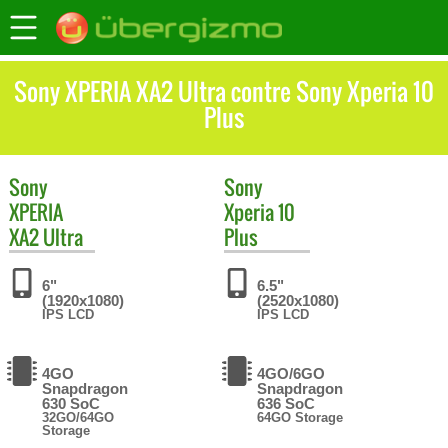
Sony XPERIA XA2 Ultra contre Sony Xperia 10
Plus
Sony
Sony
XPERIA
Xperia 10
XA2 Ultra
Plus
6"
6.5"
(1920x1080)
(2520x1080)
IPS LCD
IPS LCD
4GO
4GO/6GO
Snapdragon
Snapdragon
630 SoC
636 SoC
32GO/64GO
64GO Storage
Storage