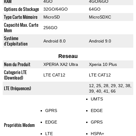
RAM
4GO
4GO/6GO
Options de Stockage
32GO/64GO
64GO
Type Carte Mémoire
MicroSD
MicroSDXC
Capacité Max. Carte
256GO
Mem
Système
Android 8.0
Android 9.0
d'Exploitation
Reseau
Nom du Produit
XPERIA XA2 Ultra
Xperia 10 Plus
Categorie LTE
LTE CAT12
LTE CAT12
(Download)
12, 25, 28, 29, 32, 38,
LTE (fréquences)
39, 40, 41, 66
UMTS
GPRS
EDGE
EDGE
GPRS
Propriétés Modem
LTE
HSPA+