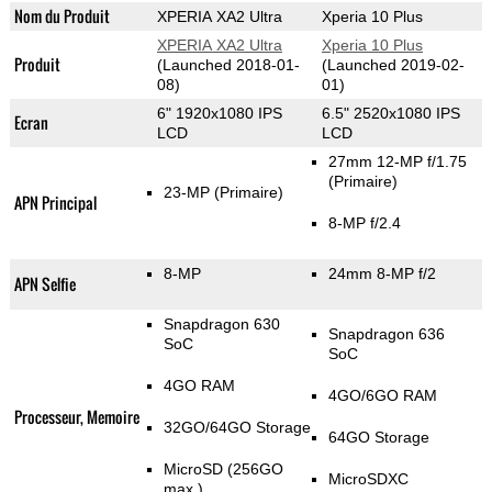
Nom du Produit
XPERIA XA2 Ultra
Xperia 10 Plus
XPERIA XA2 Ultra
Xperia 10 Plus
Produit
(Launched 2018-01-
(Launched 2019-02-
08)
01)
6" 1920x1080 IPS
6.5" 2520x1080 IPS
Ecran
LCD
LCD
27mm 12-MP f/1.75
(Primaire)
23-MP
(Primaire)
APN Principal
8-MP f/2.4
8-MP
24mm 8-MP f/2
APN Selfie
Snapdragon 630
Snapdragon 636
SoC
SoC
4GO RAM
4GO/6GO RAM
Processeur, Memoire
32GO/64GO Storage
64GO Storage
MicroSD (256GO
MicroSDXC
max.)