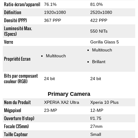
Ratio écran/appareil
76.1%
81.0%
Définition
1920x1080
2520x1080
Densité (PPP)
367 PPP
422 PPP
Luminosité Max.
550 NITs
(Specs)
Verre
Gorilla Glass 5
Multitouch
Multitouch
Propriété Ecran
Brillant
Bits par composant
24 bit
24 bit
couleur (RGB)
Primary Camera
Nom du Produit
XPERIA XA2 Ultra
Xperia 10 Plus
Mégapixel
23-MP
12-MP
Ouverture (f-stop)
f/1.75
Focale (35mm)
27mm
Taille Capteur
Small