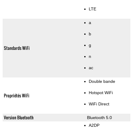
LTE
a
b
g
Standards WiFi
n
ac
Double bande
Hotspot WiFi
Propriétés WiFi
WiFi Direct
Version Bluetooth
Bluetooth 5.0
A2DP