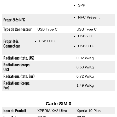
SPP
NFC Présent
Propriétés NFC
Type de Connecteur
USB Type C
USB Type C
USB 2.0
Propriétés
USB OTG
Connecteur
USB OTG
Radiations (tete, US)
0.92 W/Kg
Radiations (corps,
0.63 W/Kg
US)
Radiations (tete, Eur)
0.72 W/Kg
Radiations (corps,
1.49 W/Kg
Eur)
Carte SIM 0
Nom du Produit
XPERIA XA2 Ultra
Xperia 10 Plus