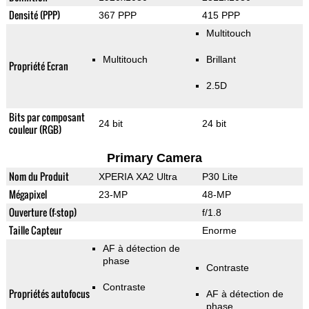
Densité (PPP)
367 PPP
415 PPP
Multitouch
Multitouch
Brillant
Propriété Ecran
2.5D
Bits par composant
24 bit
24 bit
couleur (RGB)
Primary Camera
Nom du Produit
XPERIA XA2 Ultra
P30 Lite
Mégapixel
23-MP
48-MP
Ouverture (f-stop)
f/1.8
Taille Capteur
Enorme
AF à détection de
phase
Contraste
Contraste
Propriétés autofocus
AF à détection de
phase