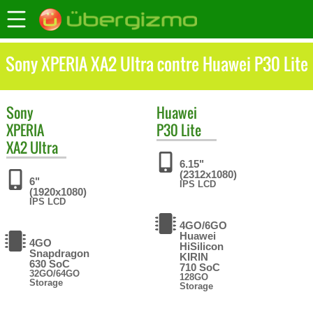
Sony XPERIA XA2 Ultra contre Huawei P30 Lite
Sony
Huawei
XPERIA
P30 Lite
XA2 Ultra
6.15"
(2312x1080)
6"
IPS LCD
(1920x1080)
IPS LCD
4GO/6GO
Huawei
4GO
HiSilicon
Snapdragon
KIRIN
630 SoC
710 SoC
32GO/64GO
128GO
Storage
Storage