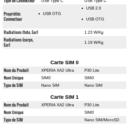
Type de Connecteur
USB Type C
USB Type C
USB 2.0
Propriétés
USB OTG
Connecteur
USB OTG
Radiations (tete, Eur)
1.23 W/Kg
Radiations (corps,
1.19 W/Kg
Eur)
Carte SIM 0
Nom du Produit
XPERIA XA2 Ultra
P30 Lite
Nom Unique
SIM0
SIM0
Type de SIM
Nano SIM
Nano SIM
Carte SIM 1
Nom du Produit
XPERIA XA2 Ultra
P30 Lite
Nom Unique
SIM0
Type de SIM
Nano SIM/MicroSD