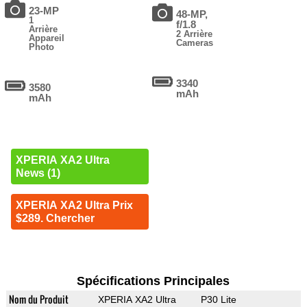
23-MP
48-MP,
1
f/1.8
Arrière
2 Arrière
Appareil
Cameras
Photo
3340
3580
mAh
mAh
XPERIA XA2 Ultra
News (1)
XPERIA XA2 Ultra Prix
$289. Chercher
Spécifications Principales
Nom du Produit
XPERIA XA2 Ultra
P30 Lite