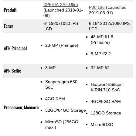
XPERIA XA2 Ultra
P30 Lite
(Launched
Produit
(Launched 2018-01-
2019-03-01)
08)
6" 1920x1080 IPS
6.15" 2312x1080 IPS
Ecran
LCD
LCD
48-MP f/1.8
(Primaire)
23-MP
(Primaire)
APN Principal
8-MP f/2.2
8-MP
32-MP f/2
APN Selfie
Snapdragon 630
Huawei HiSilicon
SoC
KIRIN 710 SoC
4GO RAM
4GO/6GO RAM
Processeur, Memoire
32GO/64GO Storage
128GO Storage
MicroSD (256GO
MicroSDXC
max.)