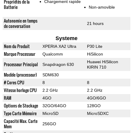
Propriétés de la
Chargement rapide
Batterie
Non-amovible
Autonomie en temps
21 hours
de conversation
Systeme
Nom du Produit
XPERIA XA2 Ultra
P30 Lite
Marque Processeur
Qualcomm
HiSilicon
Huawei HiSilicon
Processeur Principal
Snapdragon 630
KIRIN 710
Modèle (processeur)
SDM630
# Cores CPU
8
8
Vitesse horloge CPU
2.2 GHz
2.2 GHz
RAM
4GO
4GO/6GO
Options de Stockage
32GO/64GO
128GO
Type Carte Mémoire
MicroSD
MicroSDXC
Capacité Max. Carte
256GO
Mem