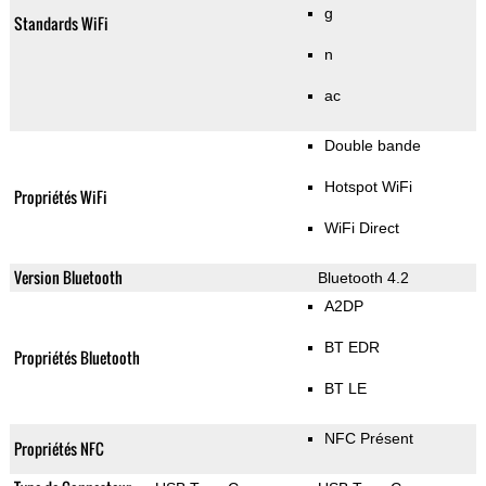
g
Standards WiFi
n
ac
Double bande
Hotspot WiFi
Propriétés WiFi
WiFi Direct
Version Bluetooth
Bluetooth 4.2
A2DP
BT EDR
Propriétés Bluetooth
BT LE
NFC Présent
Propriétés NFC