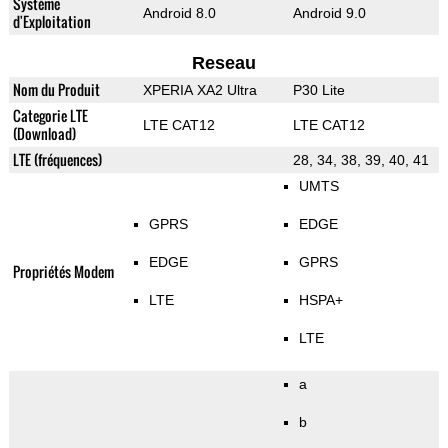
Système
Android 8.0
Android 9.0
d'Exploitation
Reseau
Nom du Produit
XPERIA XA2 Ultra
P30 Lite
Categorie LTE
LTE CAT12
LTE CAT12
(Download)
LTE (fréquences)
28, 34, 38, 39, 40, 41
UMTS
GPRS
EDGE
EDGE
GPRS
Propriétés Modem
LTE
HSPA+
LTE
a
b