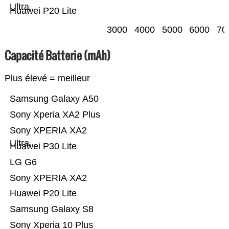
Ultra
Huawei P20 Lite
3000
4000
5000
6000
70
Capacité Batterie (mAh)
Plus élevé = meilleur
Samsung Galaxy A50
Sony Xperia XA2 Plus
Sony XPERIA XA2
Ultra
Huawei P30 Lite
LG G6
Sony XPERIA XA2
Huawei P20 Lite
Samsung Galaxy S8
Sony Xperia 10 Plus