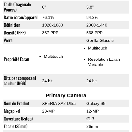
Taille (Diagonale,
6"
5.8"
Pouces)
Ratio écran/appareil
76.1%
84.2%
Définition
1920x1080
2960x1440
Densité (PPP)
367 PPP
568 PPP
Verre
Gorilla Glass 5
Multitouch
Multitouch
Propriété Ecran
Résolution Ecran
Variable
Bits par composant
24 bit
24 bit
couleur (RGB)
Primary Camera
Nom du Produit
XPERIA XA2 Ultra
Galaxy S8
Mégapixel
23-MP
12-MP
Ouverture (f-stop)
f/1.7
Focale (35mm)
26mm