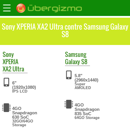
Sony XPERIA XA2 Ultra contre Samsung Galaxy
S8
Sony
Samsung
XPERIA
Galaxy S8
XA2 Ultra
5.8"
(2960x1440)
6"
Super
(1920x1080)
AMOLED
IPS LCD
4GO
4GO
Snapdragon
Snapdragon
835 SoC
630 SoC
64GO Storage
32GO/64GO
Storage