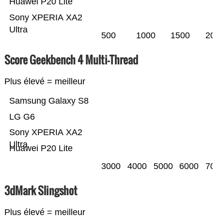
Huawei P20 Lite
Sony XPERIA XA2
Ultra
500
1000
1500
20
Score Geekbench 4 Multi-Thread
Plus élevé = meilleur
Samsung Galaxy S8
LG G6
Sony XPERIA XA2
Ultra
Huawei P20 Lite
3000
4000
5000
6000
70
3dMark Slingshot
Plus élevé = meilleur