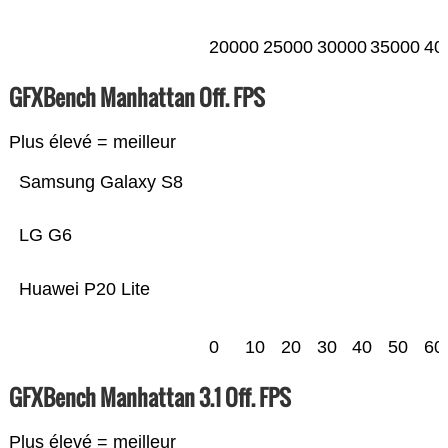
20000
25000
30000
35000
40
GFXBench Manhattan Off. FPS
Plus élevé = meilleur
Samsung Galaxy S8
LG G6
Huawei P20 Lite
0
10
20
30
40
50
60
GFXBench Manhattan 3.1 Off. FPS
Plus élevé = meilleur