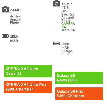
12-MP,
f/1.7,
23-MP
OIS
1
1 Arrière
Arrière
Appareil
Appareil
Photo
Photo
CAMERA
HW
score: 96
3580
mAh
3000
mAh
Charge
S. Fil
XPERIA XA2 Ultra
News (1)
Galaxy S8
News (328)
XPERIA XA2 Ultra Prix
$289. Chercher
Galaxy S8 Prix
$369. Chercher