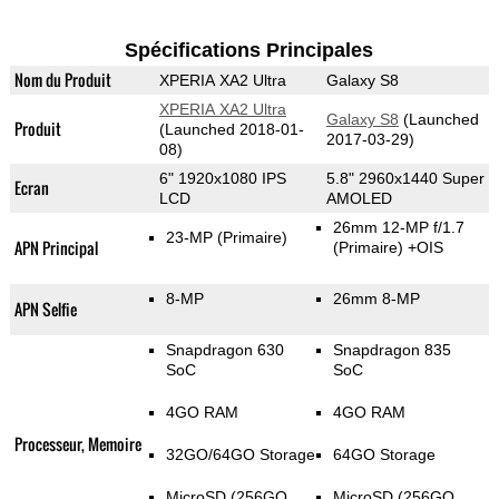
Spécifications Principales
Nom du Produit
XPERIA XA2 Ultra
Galaxy S8
XPERIA XA2 Ultra
Galaxy S8
(Launched
Produit
(Launched 2018-01-
2017-03-29)
08)
6" 1920x1080 IPS
5.8" 2960x1440 Super
Ecran
LCD
AMOLED
26mm 12-MP f/1.7
23-MP
(Primaire)
APN Principal
(Primaire)
+OIS
8-MP
26mm 8-MP
APN Selfie
Snapdragon 630
Snapdragon 835
SoC
SoC
4GO RAM
4GO RAM
Processeur, Memoire
32GO/64GO Storage
64GO Storage
MicroSD (256GO
MicroSD (256GO