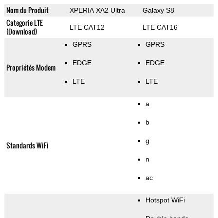
Nom du Produit
XPERIA XA2 Ultra
Galaxy S8
Categorie LTE
LTE CAT12
LTE CAT16
(Download)
GPRS
GPRS
EDGE
EDGE
Propriétés Modem
LTE
LTE
a
b
g
Standards WiFi
n
ac
Hotspot WiFi