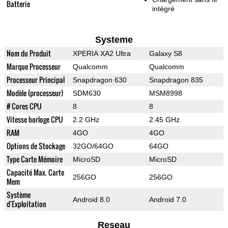
Batterie
intégré
Systeme
Nom du Produit
XPERIA XA2 Ultra
Galaxy S8
Marque Processeur
Qualcomm
Qualcomm
Processeur Principal
Snapdragon 630
Snapdragon 835
Modèle (processeur)
SDM630
MSM8998
# Cores CPU
8
8
Vitesse horloge CPU
2.2 GHz
2.45 GHz
RAM
4GO
4GO
Options de Stockage
32GO/64GO
64GO
Type Carte Mémoire
MicroSD
MicroSD
Capacité Max. Carte
256GO
256GO
Mem
Système
Android 8.0
Android 7.0
d'Exploitation
Reseau