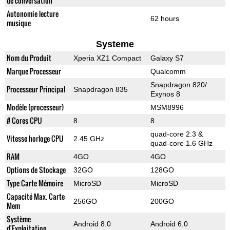
de conversation
Autonomie lecture
62 hours
musique
Systeme
Nom du Produit
Xperia XZ1 Compact
Galaxy S7
Marque Processeur
Qualcomm
Snapdragon 820/
Processeur Principal
Snapdragon 835
Exynos 8
Modèle (processeur)
MSM8996
# Cores CPU
8
8
quad-core 2.3 &
Vitesse horloge CPU
2.45 GHz
quad-core 1.6 GHz
RAM
4GO
4GO
Options de Stockage
32GO
128GO
Type Carte Mémoire
MicroSD
MicroSD
Capacité Max. Carte
256GO
200GO
Mem
Système
Android 8.0
Android 6.0
d'Exploitation