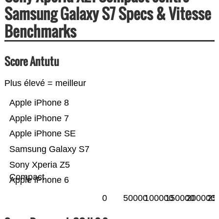
Samsung Galaxy S7 Specs & Vitesse
Benchmarks
Score Antutu
Plus élevé = meilleur
Apple iPhone 8
Apple iPhone 7
Apple iPhone SE
Samsung Galaxy S7
Sony Xperia Z5
Compact
Apple iPhone 6
0
50000
100000
150000
200000
25