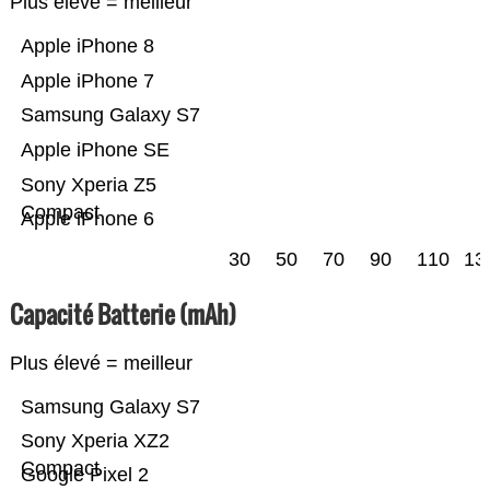
Plus élevé = meilleur
Apple iPhone 8
Apple iPhone 7
Samsung Galaxy S7
Apple iPhone SE
Sony Xperia Z5
Compact
Apple iPhone 6
30
50
70
90
110
13
Capacité Batterie (mAh)
Plus élevé = meilleur
Samsung Galaxy S7
Sony Xperia XZ2
Compact
Google Pixel 2