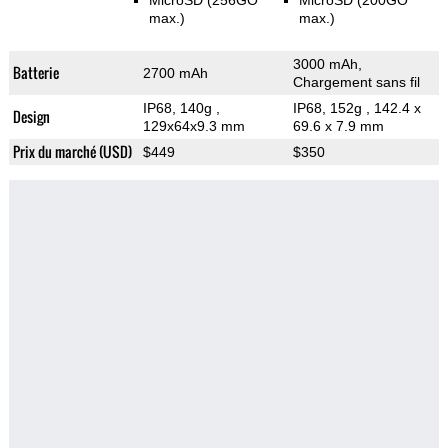
MicroSD (256GO
MicroSD (200GO
max.)
max.)
3000 mAh,
Batterie
2700 mAh
Chargement sans fil
IP68, 140g
,
IP68, 152g
, 142.4 x
Design
129x64x9.3 mm
69.6 x 7.9 mm
Prix du marché (USD)
$449
$350