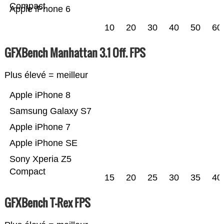
Compact
Apple iPhone 6
10
20
30
40
50
60
GFXBench Manhattan 3.1 Off. FPS
Plus élevé = meilleur
Apple iPhone 8
Samsung Galaxy S7
Apple iPhone 7
Apple iPhone SE
Sony Xperia Z5
Compact
15
20
25
30
35
40
GFXBench T-Rex FPS