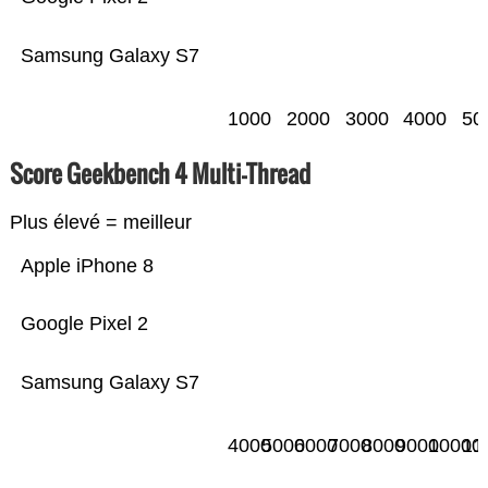
Samsung Galaxy S7
1000
2000
3000
4000
50
Score Geekbench 4 Multi-Thread
Plus élevé = meilleur
Apple iPhone 8
Google Pixel 2
Samsung Galaxy S7
4000
5000
6000
7000
8000
9000
10000
11