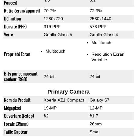
4.6"
5.1"
Pouces)
Ratio écran/appareil
70.7%
72.3%
Définition
1280x720
2560x1440
Densité (PPP)
319 PPP
576 PPP
Verre
Gorilla Glass 5
Gorilla Glass 4
Multitouch
Multitouch
Propriété Ecran
Résolution Ecran
Variable
Bits par composant
24 bit
24 bit
couleur (RGB)
Primary Camera
Nom du Produit
Xperia XZ1 Compact
Galaxy S7
Mégapixel
19-MP
12-MP
Ouverture (f-stop)
f/2
f/1.7
Focale (35mm)
26mm
Taille Capteur
Small