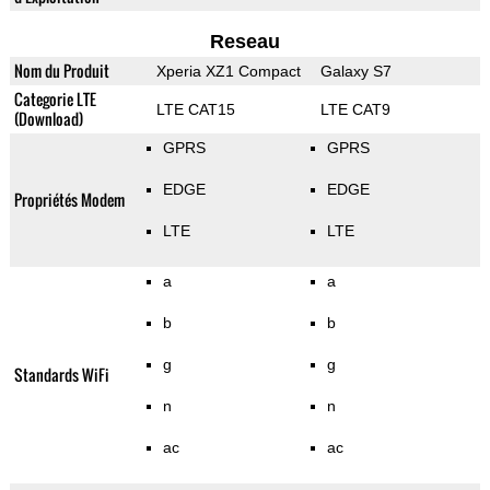
Reseau
Nom du Produit
Xperia XZ1 Compact
Galaxy S7
Categorie LTE
LTE CAT15
LTE CAT9
(Download)
GPRS
GPRS
EDGE
EDGE
Propriétés Modem
LTE
LTE
a
a
b
b
g
g
Standards WiFi
n
n
ac
ac