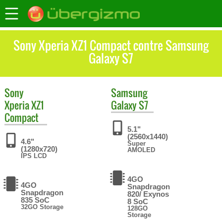
Sony Xperia XZ1 Compact contre Samsung
Galaxy S7
Sony
Samsung
Xperia XZ1
Galaxy S7
Compact
5.1"
(2560x1440)
4.6"
Super
(1280x720)
AMOLED
IPS LCD
4GO
4GO
Snapdragon
Snapdragon
820/ Exynos
835 SoC
8 SoC
32GO Storage
128GO
Storage