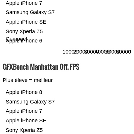
Apple iPhone 7
Samsung Galaxy S7
Apple iPhone SE
Sony Xperia Z5
Compact
Apple iPhone 6
10000
20000
30000
40000
50000
60000
70
GFXBench Manhattan Off. FPS
Plus élevé = meilleur
Apple iPhone 8
Samsung Galaxy S7
Apple iPhone 7
Apple iPhone SE
Sony Xperia Z5