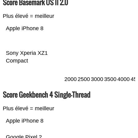
Score Basemark OS II 2.0
Plus élevé = meilleur
Apple iPhone 8
Sony Xperia XZ1
Compact
2000
2500
3000
3500
4000
45
Score Geekbench 4 Single-Thread
Plus élevé = meilleur
Apple iPhone 8
Google Pixel 2