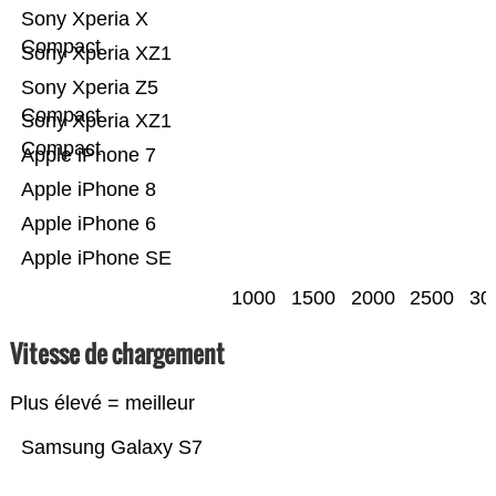
Sony Xperia X
Compact
Sony Xperia XZ1
Sony Xperia Z5
Compact
Sony Xperia XZ1
Compact
Apple iPhone 7
Apple iPhone 8
Apple iPhone 6
Apple iPhone SE
1000
1500
2000
2500
30
Vitesse de chargement
Plus élevé = meilleur
Samsung Galaxy S7