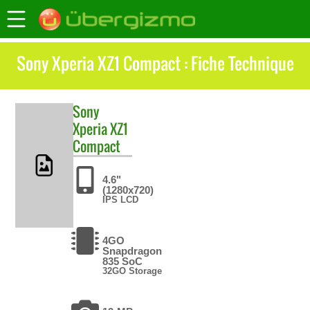
Sony Xperia XZ1 Compact : Fiche Technique
Sony
Xperia XZ1
Compact
4.6"
(1280x720)
IPS LCD
4GO
Snapdragon
835 SoC
32GO Storage