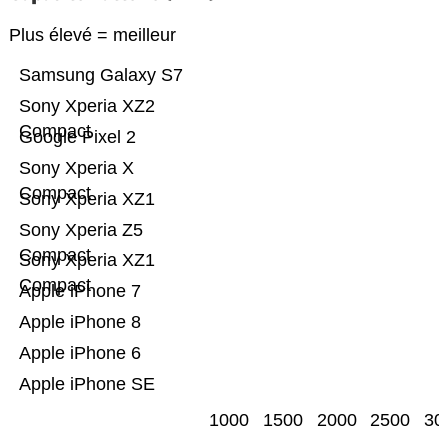
Plus élevé = meilleur
Samsung Galaxy S7
Sony Xperia XZ2
Compact
Google Pixel 2
Sony Xperia X
Compact
Sony Xperia XZ1
Sony Xperia Z5
Compact
Sony Xperia XZ1
Compact
Apple iPhone 7
Apple iPhone 8
Apple iPhone 6
Apple iPhone SE
1000
1500
2000
2500
30