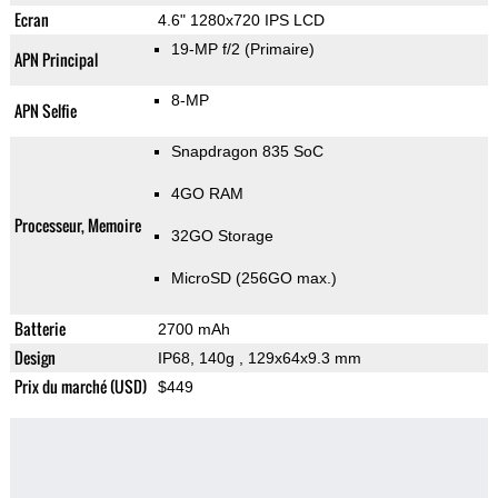
Ecran
4.6" 1280x720 IPS LCD
19-MP f/2
(Primaire)
APN Principal
8-MP
APN Selfie
Snapdragon 835 SoC
4GO RAM
Processeur, Memoire
32GO Storage
MicroSD (256GO max.)
Batterie
2700 mAh
Design
IP68, 140g
, 129x64x9.3 mm
Prix du marché (USD)
$449