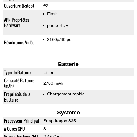
Ouverture (f-stop)
f/2
Flash
APN Propriétés
Hardware
photo HDR
2160p/30fps
Résolutions Vidéo
Batterie
Type de Batterie
Li-Ion
Capacité Batterie
2700 mAh
(mAh)
Propriétés de la
Chargement rapide
Batterie
Systeme
Processeur Principal
Snapdragon 835
# Cores CPU
8
Vitesse horloge CPU
2.45 GHz