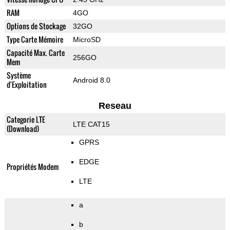
RAM
4GO
Options de Stockage
32GO
Type Carte Mémoire
MicroSD
Capacité Max. Carte
256GO
Mem
Système
Android 8.0
d'Exploitation
Reseau
Categorie LTE
LTE CAT15
(Download)
GPRS
EDGE
Propriétés Modem
LTE
a
b