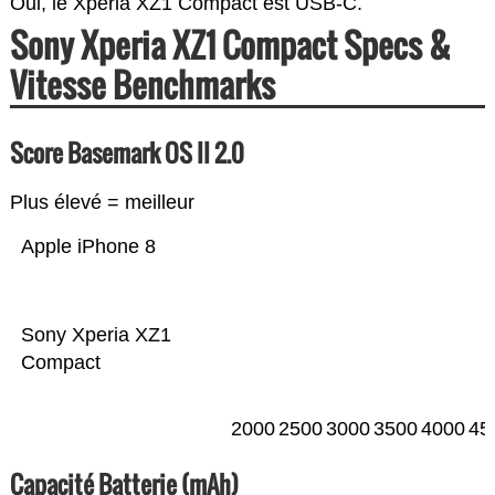
Oui, le Xperia XZ1 Compact est USB-C.
Sony Xperia XZ1 Compact Specs &
Vitesse Benchmarks
Score Basemark OS II 2.0
Plus élevé = meilleur
Apple iPhone 8
Sony Xperia XZ1
Compact
2000
2500
3000
3500
4000
45
Capacité Batterie (mAh)