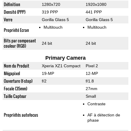
Définition
1280x720
1920x1080
Densité (PPP)
319 PPP
441 PPP
Verre
Gorilla Glass 5
Gorilla Glass 5
Multitouch
Multitouch
Propriété Ecran
Bits par composant
24 bit
24 bit
couleur (RGB)
Primary Camera
Nom du Produit
Xperia XZ1 Compact
Pixel 2
Mégapixel
19-MP
12-MP
Ouverture (f-stop)
f/2
f/1.8
Focale (35mm)
27mm
Taille Capteur
Small
Contraste
Propriétés autofocus
AF à détection de
phase