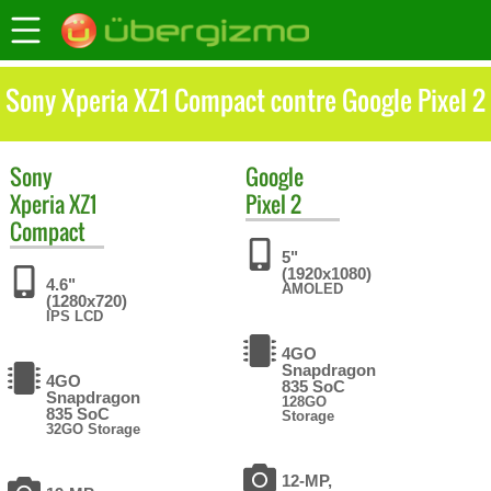
Sony Xperia XZ1 Compact contre Google Pixel 2
Sony
Google
Xperia XZ1
Pixel 2
Compact
5"
(1920x1080)
4.6"
AMOLED
(1280x720)
IPS LCD
4GO
Snapdragon
4GO
835 SoC
Snapdragon
128GO
835 SoC
Storage
32GO Storage
12-MP,