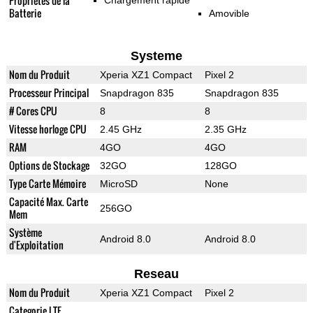
Propriétés de la
Chargement rapide
Batterie
Amovible
Systeme
Nom du Produit
Xperia XZ1 Compact
Pixel 2
Processeur Principal
Snapdragon 835
Snapdragon 835
# Cores CPU
8
8
Vitesse horloge CPU
2.45 GHz
2.35 GHz
RAM
4GO
4GO
Options de Stockage
32GO
128GO
Type Carte Mémoire
MicroSD
None
Capacité Max. Carte
256GO
Mem
Système
Android 8.0
Android 8.0
d'Exploitation
Reseau
Nom du Produit
Xperia XZ1 Compact
Pixel 2
Categorie LTE