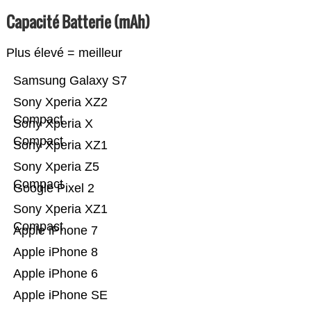
Capacité Batterie (mAh)
Plus élevé = meilleur
Samsung Galaxy S7
Sony Xperia XZ2
Compact
Sony Xperia X
Compact
Sony Xperia XZ1
Sony Xperia Z5
Compact
Google Pixel 2
Sony Xperia XZ1
Compact
Apple iPhone 7
Apple iPhone 8
Apple iPhone 6
Apple iPhone SE