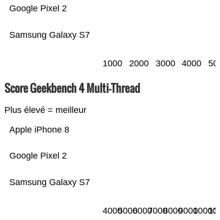
Google Pixel 2
Samsung Galaxy S7
1000
2000
3000
4000
50
Score Geekbench 4 Multi-Thread
Plus élevé = meilleur
Apple iPhone 8
Google Pixel 2
Samsung Galaxy S7
4000
5000
6000
7000
8000
9000
10000
11