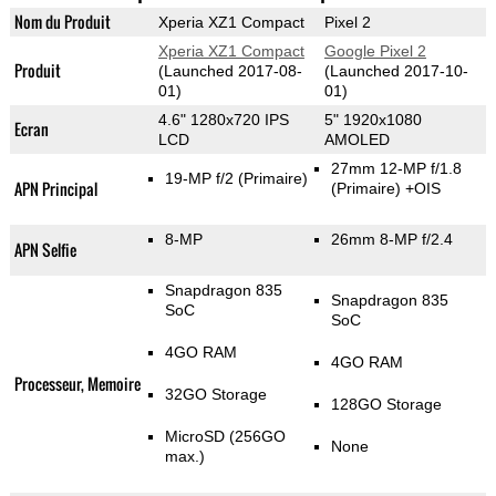
Nom du Produit
Xperia XZ1 Compact
Pixel 2
Xperia XZ1 Compact
Google Pixel 2
Produit
(Launched 2017-08-
(Launched 2017-10-
01)
01)
4.6" 1280x720 IPS
5" 1920x1080
Ecran
LCD
AMOLED
27mm 12-MP f/1.8
19-MP f/2
(Primaire)
APN Principal
(Primaire)
+OIS
8-MP
26mm 8-MP f/2.4
APN Selfie
Snapdragon 835
Snapdragon 835
SoC
SoC
4GO RAM
4GO RAM
Processeur, Memoire
32GO Storage
128GO Storage
MicroSD (256GO
None
max.)