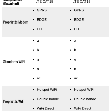
LTE CAT15
LTE CAT15
(Download)
GPRS
GPRS
EDGE
EDGE
Propriétés Modem
LTE
LTE
a
a
b
b
g
g
Standards WiFi
n
n
ac
ac
Hotspot WiFi
Hotspot WiFi
Double bande
Double bande
Propriétés WiFi
WiFi Direct
WiFi Direct