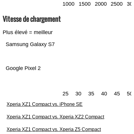
1000
1500
2000
2500
30
Vitesse de chargement
Plus élevé = meilleur
Samsung Galaxy S7
Google Pixel 2
25
30
35
40
45
50
Xperia XZ1 Compact vs. iPhone SE
Xperia XZ1 Compact vs. Xperia XZ2 Compact
Xperia XZ1 Compact vs. Xperia Z5 Compact