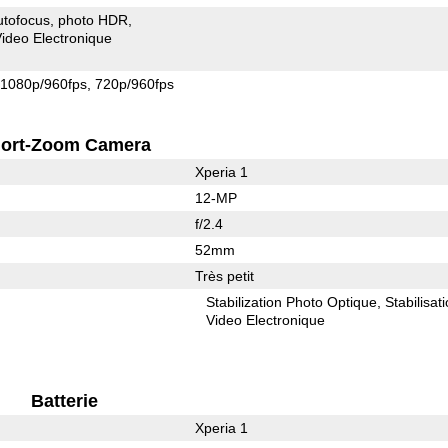
utofocus
photo HDR
 Video Electronique
1080p/960fps
720p/960fps
ort-Zoom Camera
Xperia 1
12-MP
f/2.4
52mm
Très petit
Stabilization Photo Optique
Stabilisat
Video Electronique
Batterie
Xperia 1