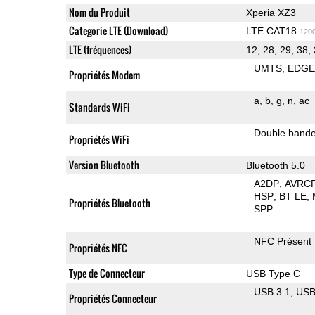
Nom du Produit
Xperia XZ3
Categorie LTE (Download)
LTE CAT18
120
LTE (fréquences)
12, 28, 29, 38,
UMTS
EDG
Propriétés Modem
a
b
g
n
ac
Standards WiFi
Double band
Propriétés WiFi
Version Bluetooth
Bluetooth 5.0
A2DP
AVRC
HSP
BT LE
Propriétés Bluetooth
SPP
NFC Présent
Propriétés NFC
Type de Connecteur
USB Type C
USB 3.1
US
Propriétés Connecteur