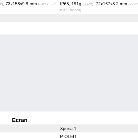
, 73x158x9.9 mm
IP65, 191g
, 72x167x8.2 mm
z)
(2.87 x 6.22
(6.7oz)
(2.83 
x 0.32 inches)
Ecran
Xperia 1
P-OLED