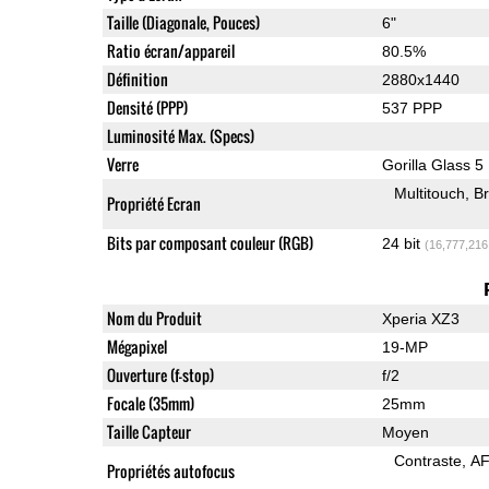
Taille (Diagonale, Pouces)
6"
Ratio écran/appareil
80.5%
Définition
2880x1440
Densité (PPP)
537 PPP
Luminosité Max. (Specs)
Verre
Gorilla Glass 5
Multitouch
Br
Propriété Ecran
Bits par composant couleur (RGB)
24 bit
(16,777,216
Nom du Produit
Xperia XZ3
Mégapixel
19-MP
Ouverture (f-stop)
f/2
Focale (35mm)
25mm
Taille Capteur
Moyen
Contraste
AF
Propriétés autofocus