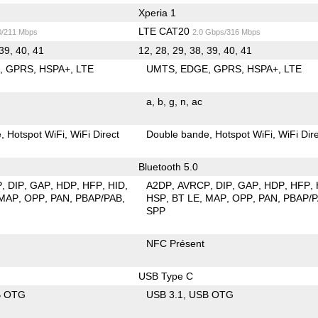
Xperia 1
LTE CAT20
0/211 Mbps
2.0 Gbps/316 Mbps
 39, 40, 41
12, 28, 29, 38, 39, 40, 41
E
GPRS
HSPA+
LTE
UMTS
EDGE
GPRS
HSPA+
LTE
a
b
g
n
ac
e
Hotspot WiFi
WiFi Direct
Double bande
Hotspot WiFi
WiFi Dir
Bluetooth 5.0
P
DIP
GAP
HDP
HFP
HID
A2DP
AVRCP
DIP
GAP
HDP
HFP
MAP
OPP
PAN
PBAP/PAB
HSP
BT LE
MAP
OPP
PAN
PBAP/
SPP
NFC Présent
USB Type C
B OTG
USB 3.1
USB OTG