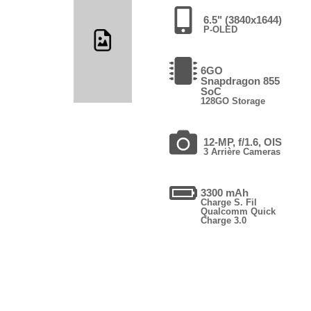
6.5" (3840x1644)
P-OLED
6GO
Snapdragon 855
SoC
128GO Storage
12-MP, f/1.6, OIS
3 Arrière Cameras
3300 mAh
Charge S. Fil
Qualcomm Quick
Charge 3.0