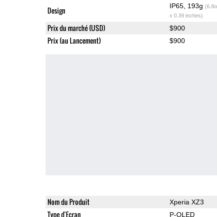
IP65, 193g
(6.8o
Design
x 0.39 inches)
Prix du marché (USD)
$900
Prix (au Lancement)
$900
Nom du Produit
Xperia XZ3
Type d'Ecran
P-OLED