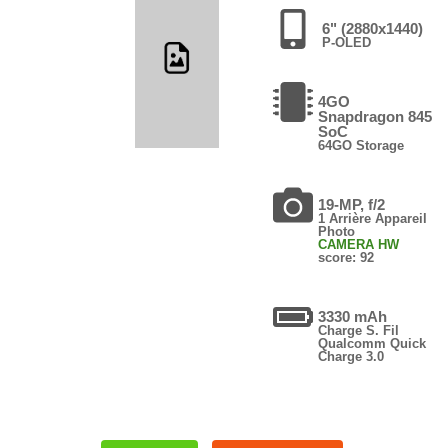
6" (2880x1440)
P-OLED
4GO
Snapdragon 845
SoC
64GO Storage
19-MP, f/2
1 Arrière Appareil
Photo
CAMERA HW
score: 92
3330 mAh
Charge S. Fil
Qualcomm Quick
Charge 3.0