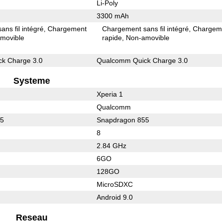
Li-Poly
3300 mAh
ns fil intégré
Chargement
Chargement sans fil intégré
Chargem
movible
rapide
Non-amovible
k Charge 3.0
Qualcomm Quick Charge 3.0
Systeme
Xperia 1
Qualcomm
45
Snapdragon 855
8
2.84 GHz
6GO
128GO
MicroSDXC
Android 9.0
Reseau