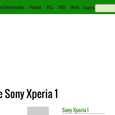
as Benchmarks
Phones
PCs
HOT!
More
Search
e Sony Xperia 1
Sony
Xperia 1