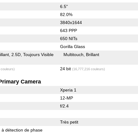
6.5"
82.0%
3840x1644
643 PPP
650 NITs
Gorilla Glass
illant
2.5D
Toujours Visible
Multitouch
Brillant
24 bit
 couleurs)
(16,777,216 couleurs)
Primary Camera
Xperia 1
12-MP
f/2.4
Très petit
 à détection de phase