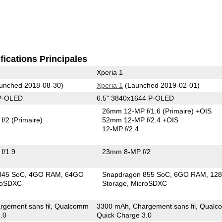
fications Principales
Xperia 1
unched 2018-08-30)
Xperia 1
(Launched 2019-02-01)
 P-OLED
6.5" 3840x1644 P-OLED
26mm 12-MP f/1.6
(Primaire)
+OIS
f/2
(Primaire)
52mm 12-MP f/2.4 +OIS
12-MP f/2.4
f/1.9
23mm 8-MP f/2
845 SoC
4GO RAM
64GO
Snapdragon 855 SoC
6GO RAM
12
roSDXC
Storage
MicroSDXC
rgement sans fil, Qualcomm
3300 mAh, Chargement sans fil, Qual
.0
Quick Charge 3.0