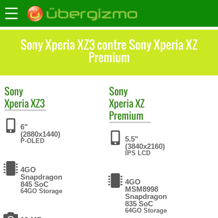
Sony Xperia XZ3 contre Sony Xperia XZ
Premium
Sony
Sony
Xperia XZ3
Xperia XZ
Premium
6"
(2880x1440)
5.5"
P-OLED
(3840x2160)
IPS LCD
4GO
Snapdragon
4GO
845 SoC
MSM8998
64GO Storage
Snapdragon
835 SoC
64GO Storage