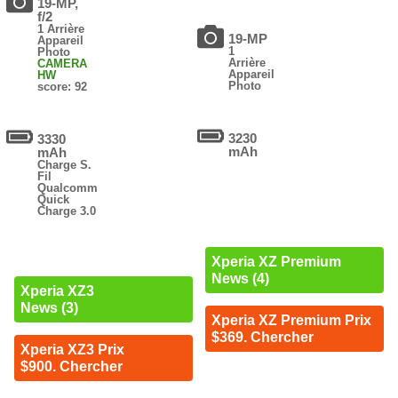
19-MP,
f/2
1 Arrière
19-MP
Appareil
1
Photo
Arrière
CAMERA
Appareil
HW
Photo
score: 92
3230
3330
mAh
mAh
Charge S.
Fil
Qualcomm
Quick
Charge 3.0
Xperia XZ Premium
News (4)
Xperia XZ3
News (3)
Xperia XZ Premium Prix
$369. Chercher
Xperia XZ3 Prix
$900. Chercher