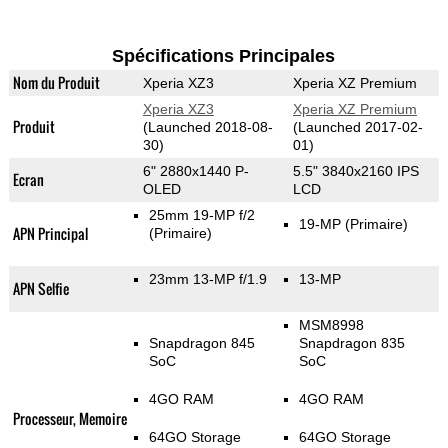
Spécifications Principales
Nom du Produit
Xperia XZ3
Xperia XZ Premium
Xperia XZ3
Xperia XZ Premium
Produit
(Launched 2018-08-
(Launched 2017-02-
30)
01)
6" 2880x1440 P-
5.5" 3840x2160 IPS
Ecran
OLED
LCD
25mm 19-MP f/2
19-MP
(Primaire)
APN Principal
(Primaire)
23mm 13-MP f/1.9
13-MP
APN Selfie
MSM8998
Snapdragon 845
Snapdragon 835
SoC
SoC
4GO RAM
4GO RAM
Processeur, Memoire
64GO Storage
64GO Storage