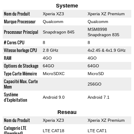
Systeme
Nom du Produit
Xperia XZ3
Xperia XZ Premium
Marque Processeur
Qualcomm
Qualcomm
MSM8998
Processeur Principal
Snapdragon 845
Snapdragon 835
# Cores CPU
8
8
Vitesse horloge CPU
2.8 GHz
4x2.45 & 4x1.9 GHz
RAM
4GO
4GO
Options de Stockage
64GO
64GO
Type Carte Mémoire
MicroSDXC
MicroSD
Capacité Max. Carte
256GO
Mem
Système
Android 9.0
Android 7.1
d'Exploitation
Reseau
Nom du Produit
Xperia XZ3
Xperia XZ Premium
Categorie LTE
LTE CAT18
LTE CAT1
(Download)