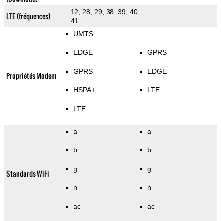
12, 28, 29, 38, 39, 40,
LTE (fréquences)
41
UMTS
EDGE
GPRS
GPRS
EDGE
Propriétés Modem
HSPA+
LTE
LTE
a
a
b
b
g
g
Standards WiFi
n
n
ac
ac