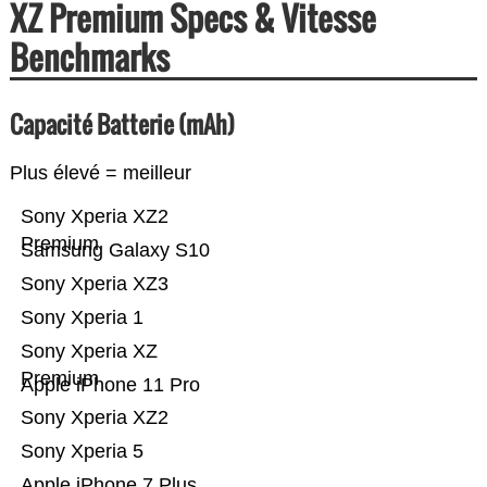
XZ Premium Specs & Vitesse
Benchmarks
Capacité Batterie (mAh)
Plus élevé = meilleur
Sony Xperia XZ2
Premium
Samsung Galaxy S10
Sony Xperia XZ3
Sony Xperia 1
Sony Xperia XZ
Premium
Apple iPhone 11 Pro
Sony Xperia XZ2
Sony Xperia 5
Apple iPhone 7 Plus