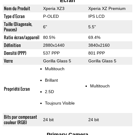
Ecran
Nom du Produit
Xperia XZ3
Xperia XZ Premium
Type d'Ecran
P-OLED
IPS LCD
Taille (Diagonale,
6"
5.5"
Pouces)
Ratio écran/appareil
80.5%
69.4%
Définition
2880x1440
3840x2160
Densité (PPP)
537 PPP
801 PPP
Verre
Gorilla Glass 5
Gorilla Glass 5
Multitouch
Brillant
Multitouch
Propriété Ecran
2.5D
Toujours Visible
Bits par composant
24 bit
24 bit
couleur (RGB)
Primary Camera