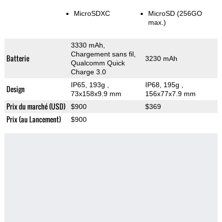
MicroSDXC
MicroSD (256GO
max.)
3330 mAh,
Chargement sans fil,
Batterie
3230 mAh
Qualcomm Quick
Charge 3.0
IP65, 193g
,
IP68, 195g
,
Design
73x158x9.9 mm
156x77x7.9 mm
Prix du marché (USD)
$900
$369
Prix (au Lancement)
$900