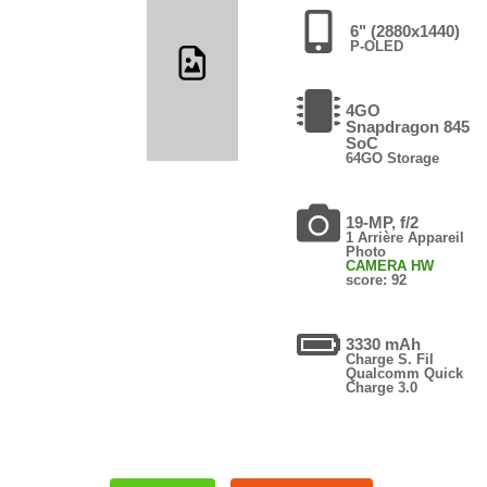
6" (2880x1440)
P-OLED
4GO
Snapdragon 845
SoC
64GO Storage
19-MP, f/2
1 Arrière Appareil
Photo
CAMERA HW
score: 92
3330 mAh
Charge S. Fil
Qualcomm Quick
Charge 3.0