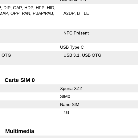
P
DIP
GAP
HDP
HFP
HID
MAP
OPP
PAN
PBAP/PAB
A2DP
BT LE
NFC Présent
USB Type C
B OTG
USB 3.1
USB OTG
Carte SIM 0
Xperia XZ2
SIM0
Nano SIM
4G
Multimedia