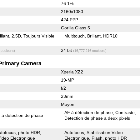
76.1%
2160x1080
424 PPP
Gorilla Glass 5
illant
2.5D
Toujours Visible
Multitouch
Brillant
HDR10
24 bit
 couleurs)
(16,777,216 couleurs)
Primary Camera
Xperia XZ2
19-MP
f/2
23mm
Moyen
AF à détection de phase
Contraste
 à détection de phase
Détection de phase à deux pixels
utofocus
photo HDR
Autofocus
Stabilisation Video
 Video Electronique
Electronique
Flash
photo HDR