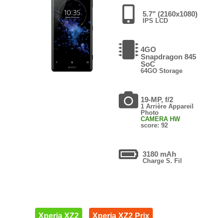
5.7" (2160x1080)
IPS LCD
4GO
Snapdragon 845
SoC
64GO Storage
19-MP, f/2
1 Arrière Appareil
Photo
CAMERA HW
score: 92
3180 mAh
Charge S. Fil
Xperia XZ2
Xperia XZ2 Prix