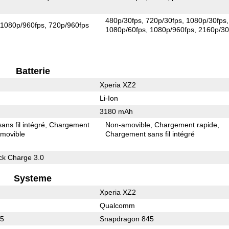
480p/30fps
720p/30fps
1080p/30fps
1080p/960fps
720p/960fps
1080p/60fps
1080p/960fps
2160p/30
Batterie
Xperia XZ2
Li-Ion
3180 mAh
ns fil intégré
Chargement
Non-amovible
Chargement rapide
movible
Chargement sans fil intégré
k Charge 3.0
Systeme
Xperia XZ2
Qualcomm
45
Snapdragon 845