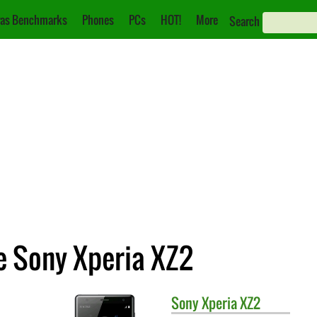
as Benchmarks
Phones
PCs
HOT!
More
Search
e Sony Xperia XZ2
Sony
Xperia XZ2