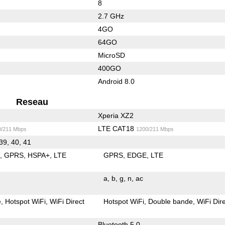
8
2.7 GHz
4GO
64GO
MicroSD
400GO
Android 8.0
Reseau
Xperia XZ2
LTE CAT18
0/211 Mbps
1200/211 Mbps
 39, 40, 41
E
GPRS
HSPA+
LTE
GPRS
EDGE
LTE
a
b
g
n
ac
e
Hotspot WiFi
WiFi Direct
Hotspot WiFi
Double bande
WiFi Dir
Bluetooth 5.0