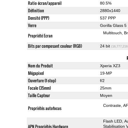
Ratio écran/appareil
80.5%
Définition
2880x1440
Densité (PPP)
537 PPP
Verre
Gorilla Glass 5
Multitouch
Br
Propriété Ecran
Bits par composant couleur (RGB)
24 bit
(16,777,216
Nom du Produit
Xperia XZ3
Mégapixel
19-MP
Ouverture (f-stop)
f/2
Focale (35mm)
25mm
Taille Capteur
Moyen
Contraste
AF
Propriétés autofocus
Flash LED
A
APN Propriétés Hardware
Stabilisation