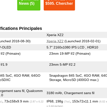
News (5)
$595. Chercher
fications Principales
Xperia XZ2
unched 2018-08-30)
Xperia XZ2
(Launched 2018-02-01)
 P-OLED
5.7" 2160x1080 IPS LCD , HDR10
f/2
(Primaire)
23mm 19-MP f/2
(Primaire)
f/1.9
23mm 5-MP f/2.2
845 SoC
4GO RAM
64GO
Snapdragon 845 SoC
4GO RAM
64
roSDXC
Storage
MicroSD (400GO max.)
rgement sans fil, Qualcomm
3180 mAh, Chargement sans fil
.0
, 73x158x9.9 mm
IP68, 198g
, 153x72x11.1 mm
z)
(2.87 x 6.22
(7oz)
(6.02 
x 0.44 inches)