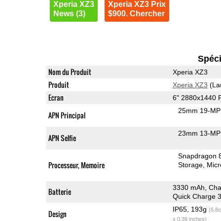
Xperia XZ3
Xperia XZ3 Prix
News (3)
$900. Chercher
Spéci
Nom du Produit
Xperia XZ3
Produit
Xperia XZ3
(La
Ecran
6" 2880x1440
25mm 19-MP 
APN Principal
23mm 13-MP 
APN Selfie
Snapdragon 
Processeur, Memoire
Storage
Mic
3330 mAh, Cha
Batterie
Quick Charge 3
IP65, 193g
(6.8o
Design
x 0.39 inches)