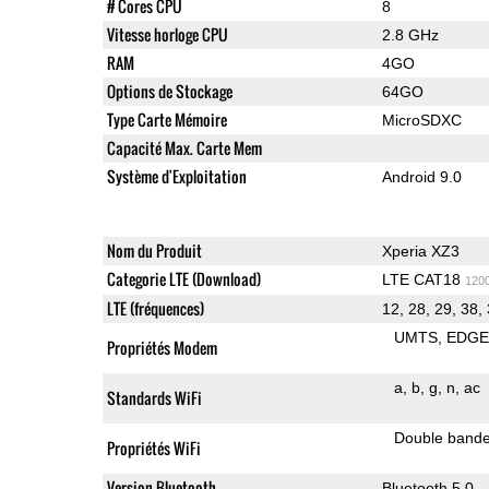
# Cores CPU
8
Vitesse horloge CPU
2.8 GHz
RAM
4GO
Options de Stockage
64GO
Type Carte Mémoire
MicroSDXC
Capacité Max. Carte Mem
Système d'Exploitation
Android 9.0
Nom du Produit
Xperia XZ3
Categorie LTE (Download)
LTE CAT18
120
LTE (fréquences)
12, 28, 29, 38,
UMTS
EDG
Propriétés Modem
a
b
g
n
ac
Standards WiFi
Double band
Propriétés WiFi
Version Bluetooth
Bluetooth 5.0