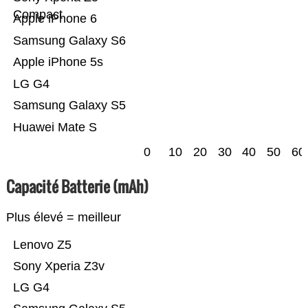
Compact
Apple iPhone 6
Samsung Galaxy S6
Apple iPhone 5s
LG G4
Samsung Galaxy S5
Huawei Mate S
0
10
20
30
40
50
60
Capacité Batterie (mAh)
Plus élevé = meilleur
Lenovo Z5
Sony Xperia Z3v
LG G4