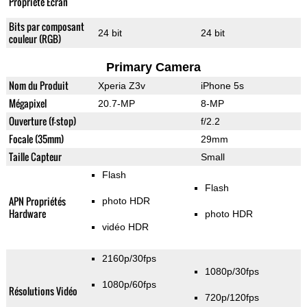
Propriété Ecran
Bits par composant
24 bit
24 bit
couleur (RGB)
Primary Camera
Nom du Produit
Xperia Z3v
iPhone 5s
Mégapixel
20.7-MP
8-MP
Ouverture (f-stop)
f/2.2
Focale (35mm)
29mm
Taille Capteur
Small
Flash
Flash
APN Propriétés
photo HDR
Hardware
photo HDR
vidéo HDR
2160p/30fps
1080p/30fps
1080p/60fps
Résolutions Vidéo
720p/120fps