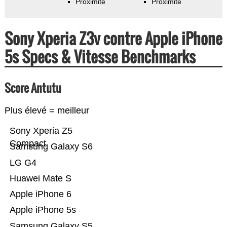
Proximité
Proximité
Sony Xperia Z3v contre Apple iPhone
5s Specs & Vitesse Benchmarks
Score Antutu
Plus élevé = meilleur
Sony Xperia Z5
Compact
Samsung Galaxy S6
LG G4
Huawei Mate S
Apple iPhone 6
Apple iPhone 5s
Samsung Galaxy S5