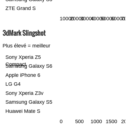
ZTE Grand S
10000
20000
30000
40000
50000
60000
70
3dMark Slingshot
Plus élevé = meilleur
Sony Xperia Z5
Compact
Samsung Galaxy S6
Apple iPhone 6
LG G4
Sony Xperia Z3v
Samsung Galaxy S5
Huawei Mate S
0
500
1000
1500
20