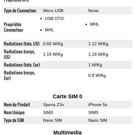
Type de Connecteur
Micro USB
None
USB OTG
Propriétés
MHL
Connecteur
MHL
Radiations (tete, US)
0.65 W/Kg
1.12 W/Kg
Radiations (corps,
1.19 W/Kg
1.18 W/Kg
US)
Radiations (tete, Eur)
1 W/Kg
Radiations (corps,
0.8 W/Kg
Eur)
Carte SIM 0
Nom du Produit
Xperia Z3v
iPhone 5s
Nom Unique
SIM0
SIM0
Type de SIM
Nano SIM
Nano SIM
Multimedia