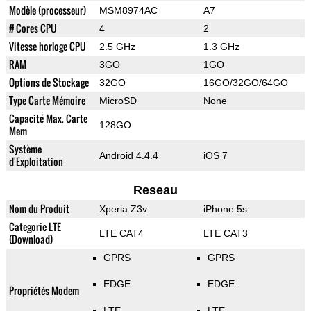
Modèle (processeur)
MSM8974AC
A7
# Cores CPU
4
2
Vitesse horloge CPU
2.5 GHz
1.3 GHz
RAM
3GO
1GO
Options de Stockage
32GO
16GO/32GO/64GO
Type Carte Mémoire
MicroSD
None
Capacité Max. Carte
128GO
Mem
Système
Android 4.4.4
iOS 7
d'Exploitation
Reseau
Nom du Produit
Xperia Z3v
iPhone 5s
Categorie LTE
LTE CAT4
LTE CAT3
(Download)
GPRS
GPRS
EDGE
EDGE
Propriétés Modem
LTE
LTE