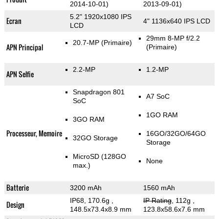
2014-10-01)
2013-09-01)
5.2" 1920x1080 IPS
Ecran
4" 1136x640 IPS LCD
LCD
29mm 8-MP f/2.2
20.7-MP
(Primaire)
APN Principal
(Primaire)
2.2-MP
1.2-MP
APN Selfie
Snapdragon 801
A7 SoC
SoC
1GO RAM
3GO RAM
Processeur, Memoire
16GO/32GO/64GO
32GO Storage
Storage
MicroSD (128GO
None
max.)
Batterie
3200 mAh
1560 mAh
IP68, 170.6g
,
IP Rating
, 112g
,
Design
148.5x73.4x8.9 mm
123.8x58.6x7.6 mm