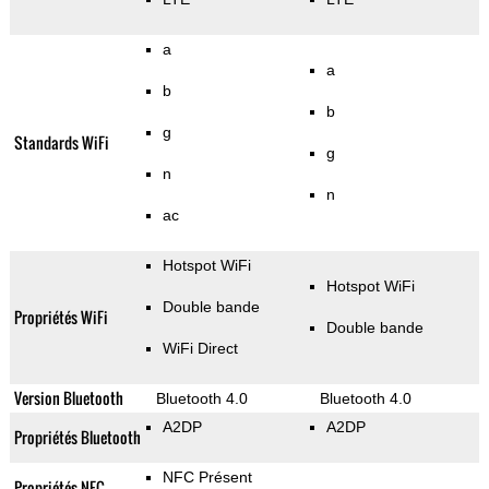
a
a
b
b
g
Standards WiFi
g
n
n
ac
Hotspot WiFi
Hotspot WiFi
Double bande
Propriétés WiFi
Double bande
WiFi Direct
Version Bluetooth
Bluetooth 4.0
Bluetooth 4.0
A2DP
A2DP
Propriétés Bluetooth
NFC Présent
Propriétés NFC