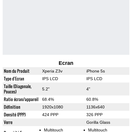
Ecran
Nom du Produit
Xperia Z3v
iPhone 5s
Type d'Ecran
IPS LCD
IPS LCD
Taille (Diagonale,
5.2"
4"
Pouces)
Ratio écran/appareil
68.4%
60.8%
Définition
1920x1080
1136x640
Densité (PPP)
424 PPP
326 PPP
Verre
Gorilla Glass
Multitouch
Multitouch