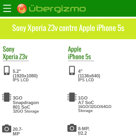
Sony Xperia Z3v contre Apple iPhone 5s
Sony
Apple
Xperia Z3v
iPhone 5s
5.2"
4"
(1920x1080)
(1136x640)
IPS LCD
IPS LCD
3GO
1GO
Snapdragon
A7 SoC
801 SoC
16GO/32GO/64GO
Storage
32GO Storage
8-MP,
20.7-
f/2.2
MP