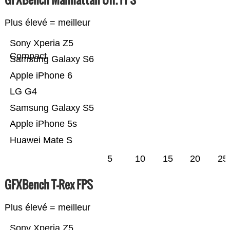
Plus élevé = meilleur
Sony Xperia Z5
Compact
Samsung Galaxy S6
Apple iPhone 6
LG G4
Samsung Galaxy S5
Apple iPhone 5s
Huawei Mate S
5
10
15
20
25
GFXBench T-Rex FPS
Plus élevé = meilleur
Sony Xperia Z5