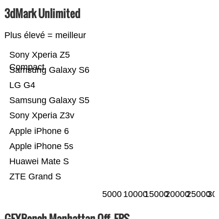
3dMark Unlimited
Plus élevé = meilleur
Sony Xperia Z5
Compact
Samsung Galaxy S6
LG G4
Samsung Galaxy S5
Sony Xperia Z3v
Apple iPhone 6
Apple iPhone 5s
Huawei Mate S
ZTE Grand S
5000
10000
15000
20000
25000
30
GFXBench Manhattan Off. FPS