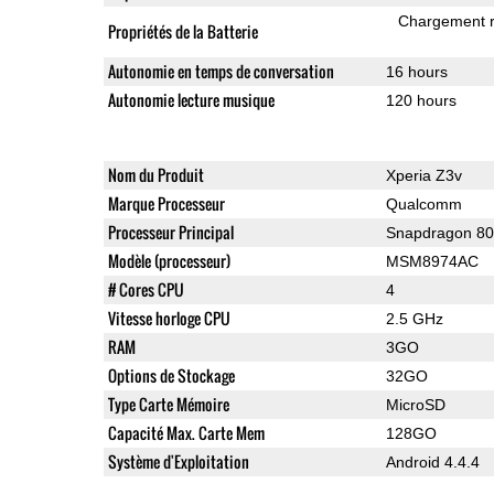
Chargement 
Propriétés de la Batterie
Autonomie en temps de conversation
16 hours
Autonomie lecture musique
120 hours
Nom du Produit
Xperia Z3v
Marque Processeur
Qualcomm
Processeur Principal
Snapdragon 8
Modèle (processeur)
MSM8974AC
# Cores CPU
4
Vitesse horloge CPU
2.5 GHz
RAM
3GO
Options de Stockage
32GO
Type Carte Mémoire
MicroSD
Capacité Max. Carte Mem
128GO
Système d'Exploitation
Android 4.4.4