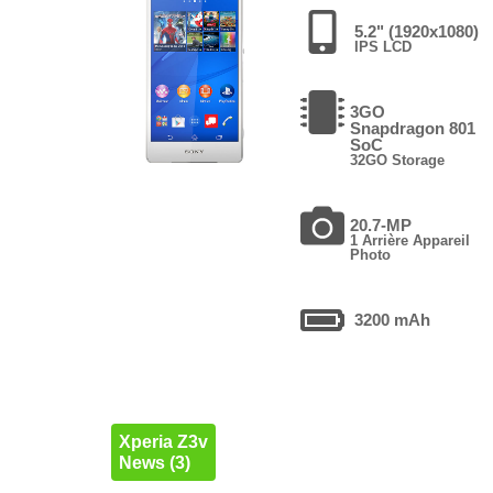
5.2" (1920x1080)
IPS LCD
3GO
Snapdragon 801
SoC
32GO Storage
20.7-MP
1 Arrière Appareil
Photo
3200 mAh
Xperia Z3v
News (3)