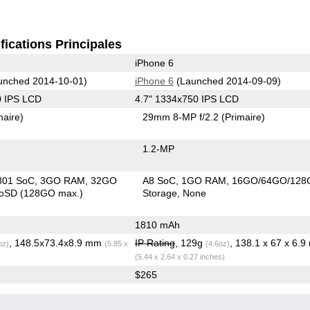
fications Principales
iPhone 6
unched 2014-10-01)
iPhone 6
(Launched 2014-09-09)
0 IPS LCD
4.7" 1334x750 IPS LCD
maire)
29mm 8-MP f/2.2
(Primaire)
1.2-MP
801 SoC
3GO RAM
32GO
A8 SoC
1GO RAM
16GO/64GO/128
roSD (128GO max.)
Storage
None
1810 mAh
, 148.5x73.4x8.9 mm
IP Rating
, 129g
, 138.1 x 67 x 6.
oz)
(5.85 x
(4.6oz)
(5.44 x 2.64 x 0.27 inches)
$265