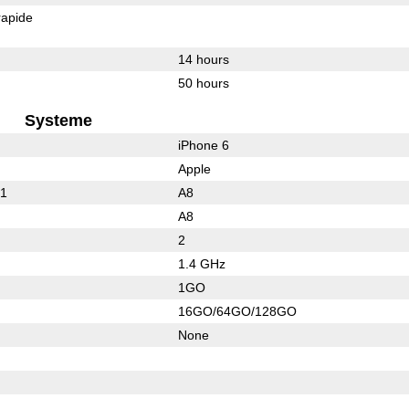
rapide
14 hours
50 hours
Systeme
iPhone 6
Apple
01
A8
A8
2
1.4 GHz
1GO
16GO/64GO/128GO
None