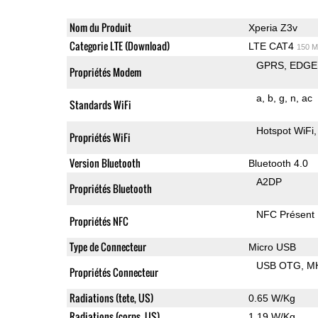
Nom du Produit
Xperia Z3v
Categorie LTE (Download)
LTE CAT4
150 M
GPRS
EDGE
Propriétés Modem
a
b
g
n
ac
Standards WiFi
Hotspot WiFi
Propriétés WiFi
Version Bluetooth
Bluetooth 4.0
A2DP
Propriétés Bluetooth
NFC Présent
Propriétés NFC
Type de Connecteur
Micro USB
USB OTG
M
Propriétés Connecteur
Radiations (tete, US)
0.65 W/Kg
Radiations (corps, US)
1.19 W/Kg