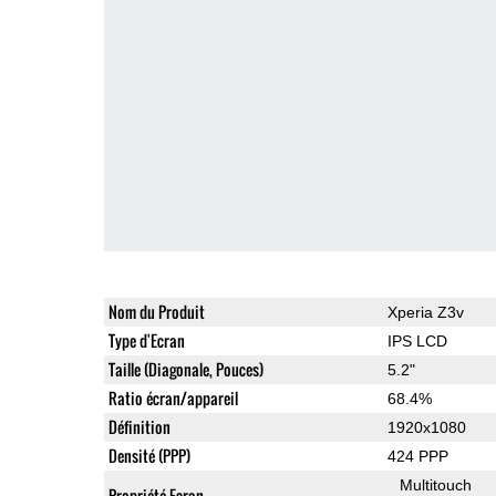
Nom du Produit
Xperia Z3v
Type d'Ecran
IPS LCD
Taille (Diagonale, Pouces)
5.2"
Ratio écran/appareil
68.4%
Définition
1920x1080
Densité (PPP)
424 PPP
Multitouch
Propriété Ecran