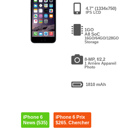
4.7" (1334x750)
IPS LCD
1GO
A8 SoC
16GO/64GO/128GO
Storage
8-MP, f/2.2
1 Arrière Appareil
Photo
1810 mAh
iPhone 6
iPhone 6 Prix
News (535)
$265. Chercher