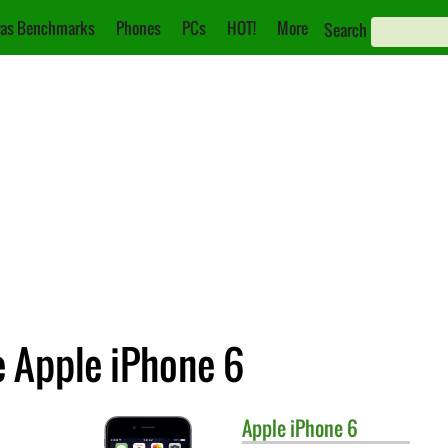
as Benchmarks
Phones
PCs
HOT!
More
Search
e Apple iPhone 6
Apple
iPhone 6