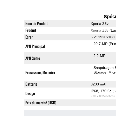
Spéci
Nom du Produit
Xperia Z3v
Produit
Xperia Z3v
(La
Ecran
5.2" 1920x108
20.7-MP
(Pri
APN Principal
2.2-MP
APN Selfie
Snapdragon 
Processeur, Memoire
Storage
Mic
Batterie
3200 mAh
IP68, 170.6g
(6
Design
2.89 x 0.35 inches)
Prix du marché (USD)