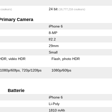
24 bit
 couleurs)
(16,777,216 couleurs)
Primary Camera
iPhone 6
8-MP
f/2.2
29mm
Small
 HDR
vidéo HDR
Flash
photo HDR
1080p/60fps
720p/120fps
1080p/60fps
Batterie
iPhone 6
Li-Poly
1810 mAh