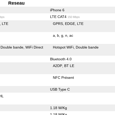
Reseau
iPhone 6
LTE CAT4
bps
150 Mbps
LTE
GPRS
EDGE
LTE
a
b
g
n
ac
Double bande
WiFi Direct
Hotspot WiFi
Double bande
Bluetooth 4.0
A2DP
BT LE
NFC Présent
USB Type C
HL
1.18 W/Kg
1.18 W/Kg