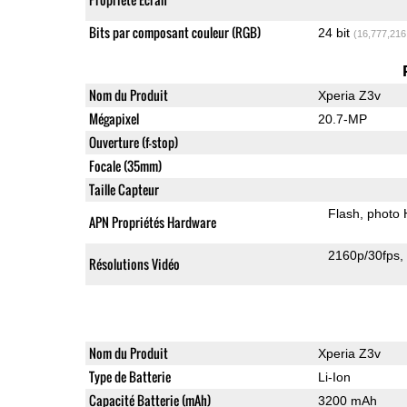
Bits par composant couleur (RGB)
24 bit
(16,777,216
Nom du Produit
Xperia Z3v
Mégapixel
20.7-MP
Ouverture (f-stop)
Focale (35mm)
Taille Capteur
Flash
photo
APN Propriétés Hardware
2160p/30fps
Résolutions Vidéo
Nom du Produit
Xperia Z3v
Type de Batterie
Li-Ion
Capacité Batterie (mAh)
3200 mAh