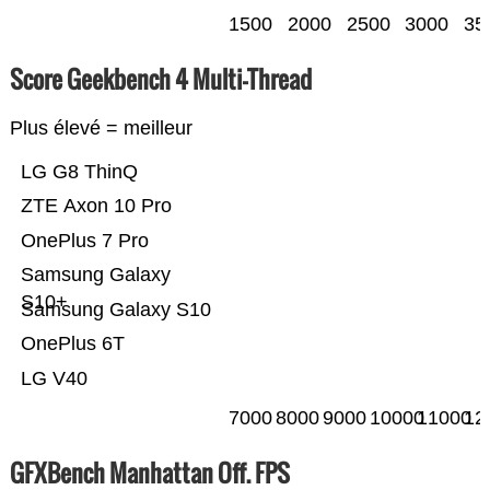
1500
2000
2500
3000
35
Score Geekbench 4 Multi-Thread
Plus élevé = meilleur
LG G8 ThinQ
ZTE Axon 10 Pro
OnePlus 7 Pro
Samsung Galaxy
S10+
Samsung Galaxy S10
OnePlus 6T
LG V40
7000
8000
9000
10000
11000
12
GFXBench Manhattan Off. FPS