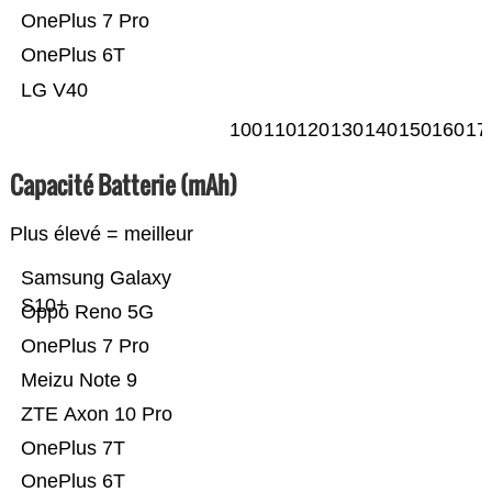
OnePlus 7 Pro
OnePlus 6T
LG V40
100
110
120
130
140
150
160
17
Capacité Batterie (mAh)
Plus élevé = meilleur
Samsung Galaxy
S10+
Oppo Reno 5G
OnePlus 7 Pro
Meizu Note 9
ZTE Axon 10 Pro
OnePlus 7T
OnePlus 6T