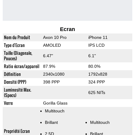
Ecran
Nom du Produit
Axon 10 Pro
iPhone 11
Type d'Ecran
AMOLED
IPS LCD
Taille (Diagonale,
6.47"
6.1"
Pouces)
Ratio écran/appareil
87.9%
80.0%
Définition
2340x1080
1792x828
Densité (PPP)
398 PPP
324 PPP
Luminosité Max.
625 NITs
(Specs)
Verre
Gorilla Glass
Multitouch
Brillant
Multitouch
Propriété Ecran
2.5D
Brillant