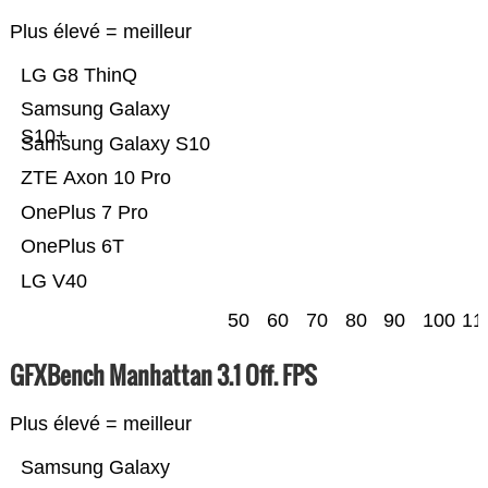
Plus élevé = meilleur
LG G8 ThinQ
Samsung Galaxy
S10+
Samsung Galaxy S10
ZTE Axon 10 Pro
OnePlus 7 Pro
OnePlus 6T
LG V40
50
60
70
80
90
100
11
GFXBench Manhattan 3.1 Off. FPS
Plus élevé = meilleur
Samsung Galaxy