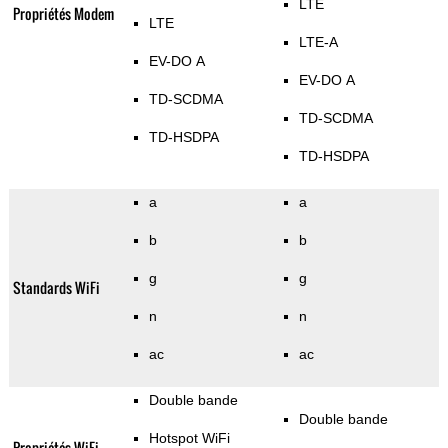
LTE
Propriétés Modem
LTE
LTE-A
EV-DO A
EV-DO A
TD-SCDMA
TD-SCDMA
TD-HSDPA
TD-HSDPA
a
a
b
b
g
g
Standards WiFi
n
n
ac
ac
Double bande
Double bande
Hotspot WiFi
Propriétés WiFi