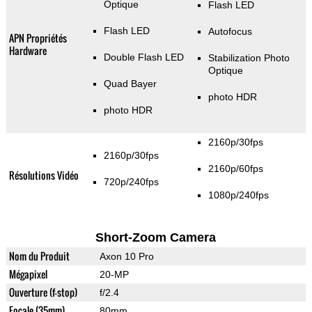
Optique
Flash LED
Flash LED
Autofocus
APN Propriétés
Hardware
Double Flash LED
Stabilization Photo
Optique
Quad Bayer
photo HDR
photo HDR
2160p/30fps
2160p/30fps
2160p/60fps
Résolutions Vidéo
720p/240fps
1080p/240fps
Short-Zoom Camera
Nom du Produit
Axon 10 Pro
Mégapixel
20-MP
Ouverture (f-stop)
f/2.4
Focale (35mm)
80mm