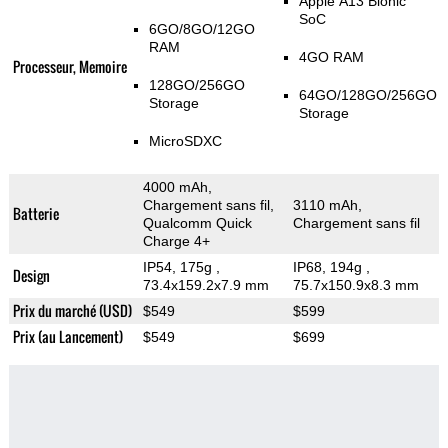
Apple A13 Bionic
SoC
6GO/8GO/12GO
RAM
4GO RAM
Processeur, Memoire
128GO/256GO
64GO/128GO/256GO
Storage
Storage
MicroSDXC
4000 mAh,
Chargement sans fil,
3110 mAh,
Batterie
Qualcomm Quick
Chargement sans fil
Charge 4+
IP54, 175g
,
IP68, 194g
,
Design
73.4x159.2x7.9 mm
75.7x150.9x8.3 mm
Prix du marché (USD)
$549
$599
Prix (au Lancement)
$549
$699