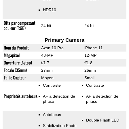
HDR10
Bits par composant
24 bit
24 bit
couleur (RGB)
Primary Camera
Nom du Produit
Axon 10 Pro
iPhone 11
Mégapixel
48-MP
12-MP
Ouverture (f-stop)
f/1.7
f/1.8
Focale (35mm)
27mm
26mm
Taille Capteur
Moyen
Small
Contraste
Contraste
Propriétés autofocus
AF à détection de
AF à détection de
phase
phase
Autofocus
Double Flash LED
Stabilization Photo