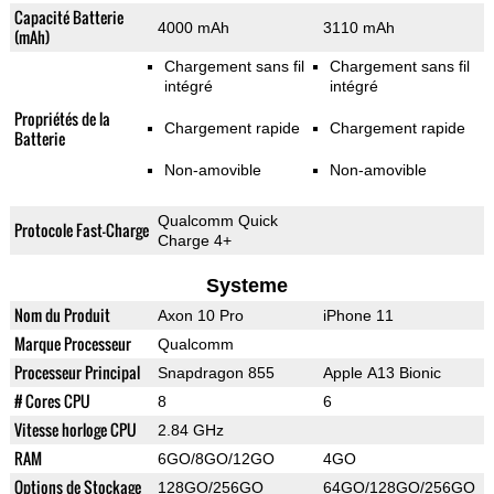
Capacité Batterie
4000 mAh
3110 mAh
(mAh)
Chargement sans fil
Chargement sans fil
intégré
intégré
Propriétés de la
Chargement rapide
Chargement rapide
Batterie
Non-amovible
Non-amovible
Qualcomm Quick
Protocole Fast-Charge
Charge 4+
Systeme
Nom du Produit
Axon 10 Pro
iPhone 11
Marque Processeur
Qualcomm
Processeur Principal
Snapdragon 855
Apple A13 Bionic
# Cores CPU
8
6
Vitesse horloge CPU
2.84 GHz
RAM
6GO/8GO/12GO
4GO
Options de Stockage
128GO/256GO
64GO/128GO/256GO