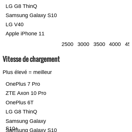
LG G8 ThinQ
Samsung Galaxy S10
LG V40
Apple iPhone 11
2500
3000
3500
4000
45
Vitesse de chargement
Plus élevé = meilleur
OnePlus 7 Pro
ZTE Axon 10 Pro
OnePlus 6T
LG G8 ThinQ
Samsung Galaxy
S10+
Samsung Galaxy S10