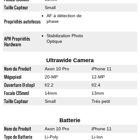
Taille Capteur
Small
AF à détection de
Propriétés autofocus
phase
Stabilization Photo
APN Propriétés
Optique
Hardware
Ultrawide Camera
Nom du Produit
Axon 10 Pro
iPhone 11
Mégapixel
20-MP
12-MP
Ouverture (f-stop)
f/2.2
f/2.4
Focale (35mm)
14mm
13mm
Taille Capteur
Small
Très petit
Batterie
Nom du Produit
Axon 10 Pro
iPhone 11
Type de Batterie
Li-Poly
Li-Ion