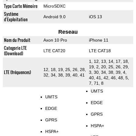
Type Carte Mémoire
MicroSDXC
Système
Android 9.0
iOS 13
d'Exploitation
Reseau
Nom du Produit
Axon 10 Pro
iPhone 11
Categorie LTE
LTE CAT20
LTE CAT18
(Download)
1, 12, 13, 14, 17, 18,
19, 2, 20, 25, 26, 29,
12, 18, 19, 25, 26, 28,
LTE (fréquences)
3, 30, 34, 38, 39, 4,
32, 34, 38, 39, 40, 41
40, 41, 42, 46, 48, 5,
7, 71, 8
UMTS
UMTS
EDGE
EDGE
GPRS
GPRS
HSPA+
HSPA+