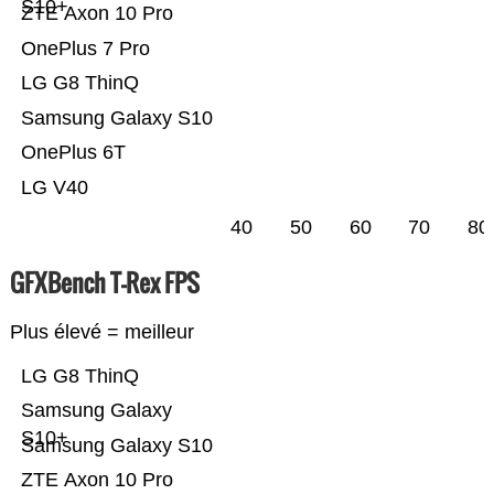
S10+
ZTE Axon 10 Pro
OnePlus 7 Pro
LG G8 ThinQ
Samsung Galaxy S10
OnePlus 6T
LG V40
40
50
60
70
80
GFXBench T-Rex FPS
Plus élevé = meilleur
LG G8 ThinQ
Samsung Galaxy
S10+
Samsung Galaxy S10
ZTE Axon 10 Pro