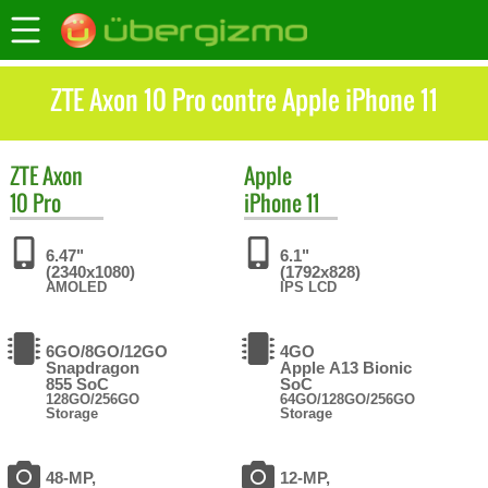
ZTE Axon 10 Pro contre Apple iPhone 11
ZTE
Axon
Apple
10 Pro
iPhone 11
6.47"
6.1"
(2340x1080)
(1792x828)
AMOLED
IPS LCD
6GO/8GO/12GO
4GO
Snapdragon
Apple A13 Bionic
855 SoC
SoC
128GO/256GO
64GO/128GO/256GO
Storage
Storage
48-MP,
12-MP,