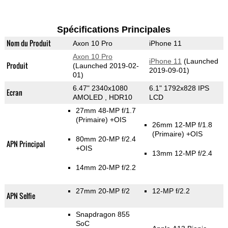
Spécifications Principales
Nom du Produit
Axon 10 Pro
iPhone 11
Axon 10 Pro
iPhone 11
(Launched
Produit
(Launched 2019-02-
2019-09-01)
01)
6.47" 2340x1080
6.1" 1792x828 IPS
Ecran
AMOLED , HDR10
LCD
27mm 48-MP f/1.7
(Primaire)
+OIS
26mm 12-MP f/1.8
(Primaire)
+OIS
80mm 20-MP f/2.4
APN Principal
+OIS
13mm 12-MP f/2.4
14mm 20-MP f/2.2
27mm 20-MP f/2
12-MP f/2.2
APN Selfie
Snapdragon 855
SoC