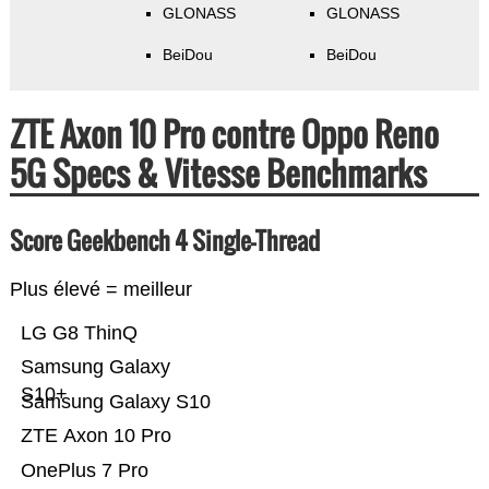
GLONASS
GLONASS
BeiDou
BeiDou
ZTE Axon 10 Pro contre Oppo Reno
5G Specs & Vitesse Benchmarks
Score Geekbench 4 Single-Thread
Plus élevé = meilleur
LG G8 ThinQ
Samsung Galaxy
S10+
Samsung Galaxy S10
ZTE Axon 10 Pro
OnePlus 7 Pro