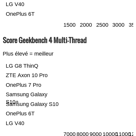
LG V40
OnePlus 6T
1500
2000
2500
3000
35
Score Geekbench 4 Multi-Thread
Plus élevé = meilleur
LG G8 ThinQ
ZTE Axon 10 Pro
OnePlus 7 Pro
Samsung Galaxy
S10+
Samsung Galaxy S10
OnePlus 6T
LG V40
7000
8000
9000
10000
11000
12