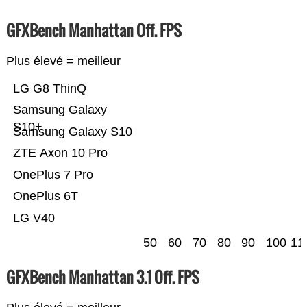
GFXBench Manhattan Off. FPS
Plus élevé = meilleur
LG G8 ThinQ
Samsung Galaxy
S10+
Samsung Galaxy S10
ZTE Axon 10 Pro
OnePlus 7 Pro
OnePlus 6T
LG V40
50
60
70
80
90
100
11
GFXBench Manhattan 3.1 Off. FPS