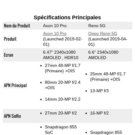
Spécifications Principales
Nom du Produit
Axon 10 Pro
Reno 5G
Axon 10 Pro
Oppo Reno 5G
Produit
(Launched 2019-02-
(Launched 2019-04-
01)
01)
6.47" 2340x1080
6.6" 2340x1080
Ecran
AMOLED , HDR10
AMOLED
27mm 48-MP f/1.7
(Primaire)
+OIS
25mm 48-MP f/1.7
(Primaire)
+OIS
80mm 20-MP f/2.4
APN Principal
+OIS
13-MP f/3
14mm 20-MP f/2.2
27mm 20-MP f/2
16-MP f/2
APN Selfie
Snapdragon 855
SoC
Snapdragon 855