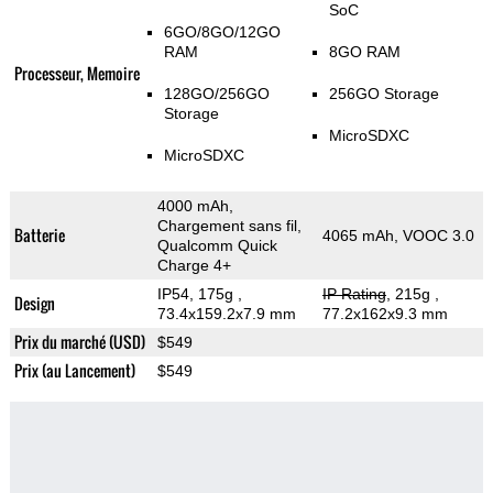
SoC
6GO/8GO/12GO
RAM
8GO RAM
Processeur, Memoire
128GO/256GO
256GO Storage
Storage
MicroSDXC
MicroSDXC
4000 mAh,
Chargement sans fil,
Batterie
4065 mAh, VOOC 3.0
Qualcomm Quick
Charge 4+
IP54, 175g
,
IP Rating
, 215g
,
Design
73.4x159.2x7.9 mm
77.2x162x9.3 mm
Prix du marché (USD)
$549
Prix (au Lancement)
$549