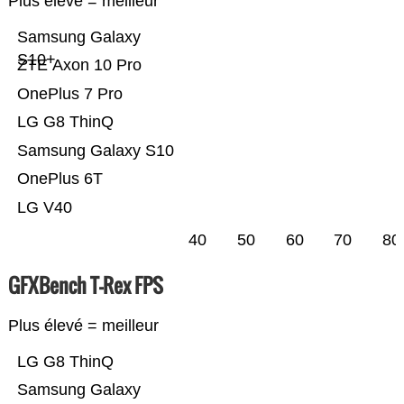
Plus élevé = meilleur
Samsung Galaxy
S10+
ZTE Axon 10 Pro
OnePlus 7 Pro
LG G8 ThinQ
Samsung Galaxy S10
OnePlus 6T
LG V40
40
50
60
70
80
GFXBench T-Rex FPS
Plus élevé = meilleur
LG G8 ThinQ
Samsung Galaxy