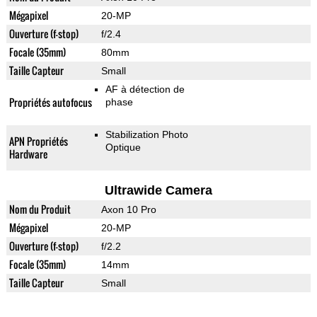
Mégapixel
20-MP
Ouverture (f-stop)
f/2.4
Focale (35mm)
80mm
Taille Capteur
Small
AF à détection de
Propriétés autofocus
phase
Stabilization Photo
APN Propriétés
Optique
Hardware
Ultrawide Camera
Nom du Produit
Axon 10 Pro
Mégapixel
20-MP
Ouverture (f-stop)
f/2.2
Focale (35mm)
14mm
Taille Capteur
Small