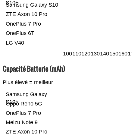
S10+
Samsung Galaxy S10
ZTE Axon 10 Pro
OnePlus 7 Pro
OnePlus 6T
LG V40
100
110
120
130
140
150
160
17
Capacité Batterie (mAh)
Plus élevé = meilleur
Samsung Galaxy
S10+
Oppo Reno 5G
OnePlus 7 Pro
Meizu Note 9
ZTE Axon 10 Pro