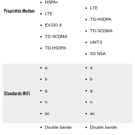
HSPA+
LTE
Propriétés Modem
LTE
TD-HSDPA
EV-DO A
TD-SCDMA
TD-SCDMA
UMTS
TD-HSDPA
5G NSA
a
a
b
b
g
g
Standards WiFi
n
n
ac
ac
Double bande
Double bande