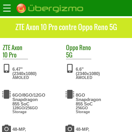
ZTE Axon 10 Pro contre Oppo Reno 5G
ZTE
Axon
Oppo
Reno
10 Pro
5G
6.47"
6.6"
(2340x1080)
(2340x1080)
AMOLED
AMOLED
6GO/8GO/12GO
8GO
Snapdragon
Snapdragon
855 SoC
855 SoC
128GO/256GO
256GO
Storage
Storage
48-MP,
48-MP,