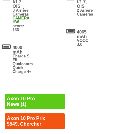
f/1.7,
f/1.7,
OIS
OIS
3 Arrière
2 Arrière
Cameras
Cameras
CAMERA
HW
score:
136
4065
mAh
VOOC
3.0
4000
mAh
Charge S.
Fil
Qualcomm
Quick
Charge 4+
Axon 10 Pro
News (1)
Axon 10 Pro Prix
$549. Chercher