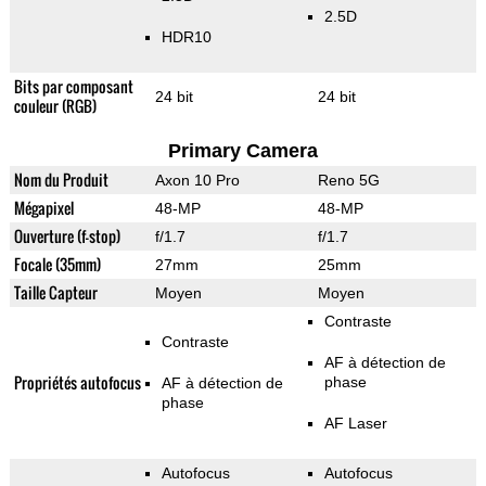
2.5D
HDR10
Bits par composant
24 bit
24 bit
couleur (RGB)
Primary Camera
Nom du Produit
Axon 10 Pro
Reno 5G
Mégapixel
48-MP
48-MP
Ouverture (f-stop)
f/1.7
f/1.7
Focale (35mm)
27mm
25mm
Taille Capteur
Moyen
Moyen
Contraste
Contraste
AF à détection de
Propriétés autofocus
phase
AF à détection de
phase
AF Laser
Autofocus
Autofocus