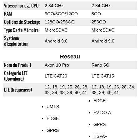
Vitesse horloge CPU
2.84 GHz
2.84 GHz
RAM
6GO/8GO/12GO
8GO
Options de Stockage
128GO/256GO
256GO
Type Carte Mémoire
MicroSDXC
MicroSDXC
Système
Android 9.0
Android 9.0
d'Exploitation
Reseau
Nom du Produit
Axon 10 Pro
Reno 5G
Categorie LTE
LTE CAT20
LTE CAT15
(Download)
12, 18, 19, 25, 26, 28,
12, 18, 19, 26, 28, 34,
LTE (fréquences)
32, 34, 38, 39, 40, 41
38, 39, 40, 41
EDGE
UMTS
EV-DO A
EDGE
GPRS
GPRS
HSPA+