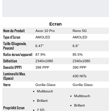
Ecran
Nom du Produit
Axon 10 Pro
Reno 5G
Type d'Ecran
AMOLED
AMOLED
Taille (Diagonale,
6.47"
6.6"
Pouces)
Ratio écran/appareil
87.9%
85.5%
Définition
2340x1080
2340x1080
Densité (PPP)
398 PPP
390 PPP
Luminosité Max.
430 NITs
(Specs)
Verre
Gorilla Glass
Gorilla Glass
Multitouch
Multitouch
Brillant
Brillant
Propriété Ecran
2.5D