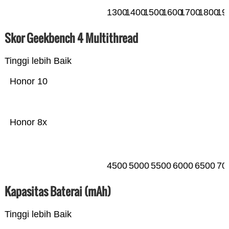
1300
1400
1500
1600
1700
1800
19
Skor Geekbench 4 Multithread
Tinggi lebih Baik
Honor 10
Honor 8x
4500
5000
5500
6000
6500
70
Kapasitas Baterai (mAh)
Tinggi lebih Baik