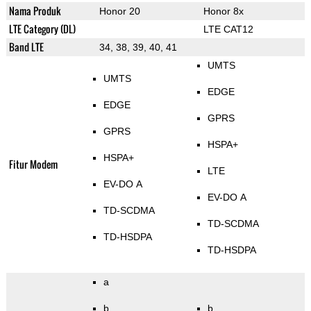
Nama Produk
Honor 20
Honor 8x
LTE Category (DL)
LTE CAT12
Band LTE
34, 38, 39, 40, 41
UMTS
UMTS
EDGE
EDGE
GPRS
GPRS
HSPA+
HSPA+
Fitur Modem
LTE
EV-DO A
EV-DO A
TD-SCDMA
TD-SCDMA
TD-HSDPA
TD-HSDPA
a
b
b