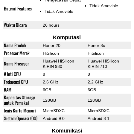
Pengecasan Cepat
Tidak Amovible
Baterai Features
Tidak Amovible
Waktu Bicara
26 hours
Komputasi
Nama Produk
Honor 20
Honor 8x
Prosesor Merek
HiSilicon
HiSilicon
Huawei HiSilicon
Huawei HiSilicon
Nama Prosesor
KIRIN 980
KIRIN 710
# Inti CPU
8
8
Frekuensi CPU
2.6 GHz
2.2 GHz
RAM
6GB
6GB
Kapasitas Storage
128GB
128GB
untuk Pemakai
Jenis Kartu Memori
MicroSDXC
MicroSDXC
Sistem Operasi (OS)
Android 9.0
Android 8.1
Komunikasi