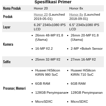
Spesifikasi Primer
Nama Produk
Honor 20
Honor 8x
Honor 20
(Launched
Honor 8x
(Launched
Produk
2019-05-01)
2018-09-01)
6.26" 2340x1080 IPS
6.5" 2340x1080 IPS
Layar
LCD
LCD
26mm 48-MP f/1.8
26mm 20-MP f/1.8
(Utama)
(Utama)
Kamera
16-MP f/2.2
2-MP
+Bokeh Sensor
25mm 32-MP f/2
27mm 16-MP f/2
Selfie
Huawei HiSilicon
Huawei HiSilicon
KIRIN 980 SoC
KIRIN 710 SoC
6GB RAM
6GB RAM
Prosesor, Memori
128GB Penyimpanan
128GB Penyimpanan
MicroSDXC
MicroSDXC