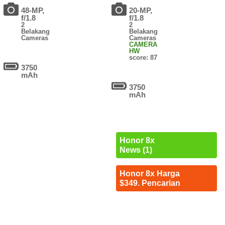
48-MP,
20-MP,
f/1.8
f/1.8
2
2
Belakang
Belakang
Cameras
Cameras
CAMERA
HW
score: 87
3750
mAh
3750
mAh
Honor 8x
News (1)
Honor 8x Harga
$349. Pencarian