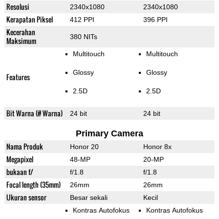
Resolusi
2340x1080
2340x1080
Kerapatan Piksel
412 PPI
396 PPI
Kecerahan
380 NITs
Maksimum
Multitouch
Multitouch
Glossy
Glossy
Features
2.5D
2.5D
Bit Warna (# Warna)
24 bit
24 bit
Primary Camera
Nama Produk
Honor 20
Honor 8x
Megapixel
48-MP
20-MP
bukaan f/
f/1.8
f/1.8
Focal length (35mm)
26mm
26mm
Ukuran sensor
Besar sekali
Kecil
Kontras Autofokus
Kontras Autofokus