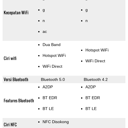
g
g
Kecepatan WiFi
n
n
ac
Dua Band
Hotspot WiFi
Hotspot WiFi
Ciri wifi
WiFi Direct
WiFi Direct
Versi Bluetooth
Bluetooth 5.0
Bluetooth 4.2
A2DP
A2DP
BT EDR
BT EDR
Features Bluetooth
BT LE
BT LE
NFC Disokong
Ciri NFC