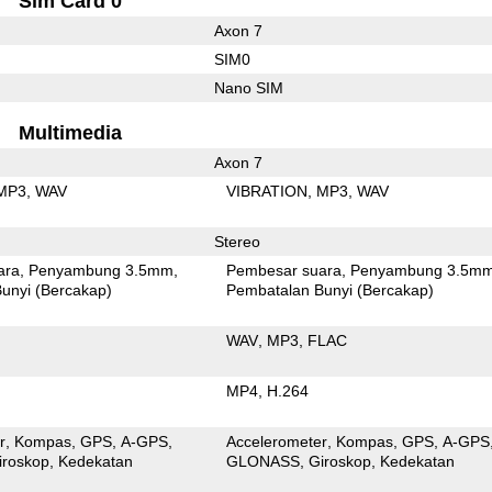
Sim Card 0
Axon 7
SIM0
Nano SIM
Multimedia
Axon 7
MP3
WAV
VIBRATION
MP3
WAV
Stereo
ara
Penyambung 3.5mm
Pembesar suara
Penyambung 3.5m
unyi (Bercakap)
Pembatalan Bunyi (Bercakap)
WAV
MP3
FLAC
MP4
H.264
r
Kompas
GPS
A-GPS
Accelerometer
Kompas
GPS
A-GPS
iroskop
Kedekatan
GLONASS
Giroskop
Kedekatan