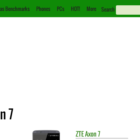
as Benchmarks
Phones
PCs
HOT!
More
Search
n 7
ZTE
Axon 7