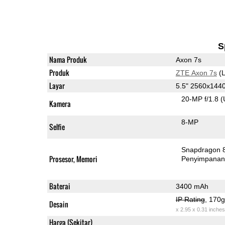
S
Nama Produk
Axon 7s
Produk
ZTE Axon 7s
(L
Layar
5.5" 2560x14
20-MP f/1.8
(
Kamera
8-MP
Selfie
Snapdragon 
Prosesor, Memori
Penyimpana
Baterai
3400 mAh
IP Rating
, 170
Desain
x 2.95 x 0.31 inches
Harga (Sekitar)