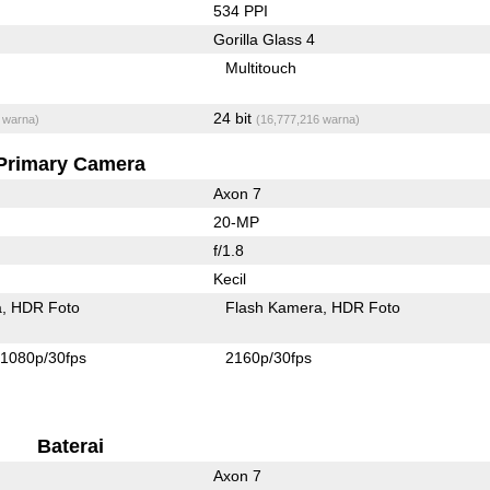
534 PPI
Gorilla Glass 4
Multitouch
24 bit
 warna)
(16,777,216 warna)
Primary Camera
Axon 7
20-MP
f/1.8
Kecil
a
HDR Foto
Flash Kamera
HDR Foto
1080p/30fps
2160p/30fps
Baterai
Axon 7