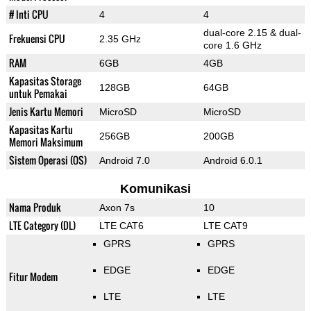
# Inti CPU
4
4
dual-core 2.15 & dual-
Frekuensi CPU
2.35 GHz
core 1.6 GHz
RAM
6GB
4GB
Kapasitas Storage
128GB
64GB
untuk Pemakai
Jenis Kartu Memori
MicroSD
MicroSD
Kapasitas Kartu
256GB
200GB
Memori Maksimum
Sistem Operasi (OS)
Android 7.0
Android 6.0.1
Komunikasi
Nama Produk
Axon 7s
10
LTE Category (DL)
LTE CAT6
LTE CAT9
GPRS
GPRS
EDGE
EDGE
Fitur Modem
LTE
LTE