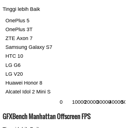
Tinggi lebih Baik
OnePlus 5
OnePlus 3T
ZTE Axon 7
Samsung Galaxy S7
HTC 10
LG G6
LG V20
Huawei Honor 8
Alcatel Idol 2 Mini S
0
10000
20000
30000
40000
50
GFXBench Manhattan Offscreen FPS