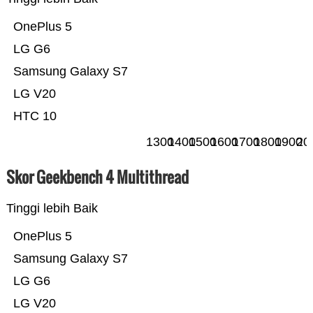
OnePlus 5
LG G6
Samsung Galaxy S7
LG V20
HTC 10
1300
1400
1500
1600
1700
1800
1900
20
Skor Geekbench 4 Multithread
Tinggi lebih Baik
OnePlus 5
Samsung Galaxy S7
LG G6
LG V20