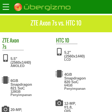
ZTE Axon 7s vs. HTC 10
ZTE
Axon
HTC
10
7s
5.2"
(2560x1440)
5.5"
LCD
(2560x1440)
AMOLED
4GB
Snapdragon
6GB
820 SoC
Snapdragon
64GB
821 SoC
Penyimpanan
128GB
Penyimpanan
12-MP,
f/1.8,
20-MP,
OIS