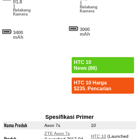
f/1.8
1
1
Belakang
Belakang
Kamera
Kamera
3000
3400
mAh
mAh
HTC 10
News (86)
HTC 10 Harga
$235. Pencarian
Spesifikasi Primer
Nama Produk
Axon 7s
10
ZTE Axon 7s
HTC 10
(Launched
Produk