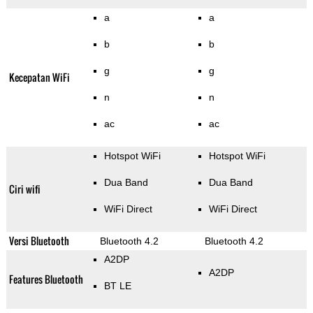
a
a
b
b
g
g
Kecepatan WiFi
n
n
ac
ac
Hotspot WiFi
Hotspot WiFi
Dua Band
Dua Band
Ciri wifi
WiFi Direct
WiFi Direct
Versi Bluetooth
Bluetooth 4.2
Bluetooth 4.2
A2DP
A2DP
Features Bluetooth
BT LE