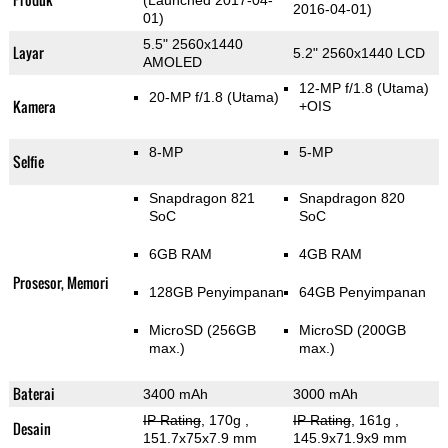
(Launched 2017-04-
2016-04-01)
01)
5.5" 2560x1440
Layar
5.2" 2560x1440 LCD
AMOLED
12-MP f/1.8
(Utama)
20-MP f/1.8
(Utama)
Kamera
+OIS
8-MP
5-MP
Selfie
Snapdragon 821
Snapdragon 820
SoC
SoC
6GB RAM
4GB RAM
Prosesor, Memori
128GB Penyimpanan
64GB Penyimpanan
MicroSD (256GB
MicroSD (200GB
max.)
max.)
Baterai
3400 mAh
3000 mAh
IP Rating
, 170g
,
IP Rating
, 161g
,
Desain
151.7x75x7.9 mm
145.9x71.9x9 mm