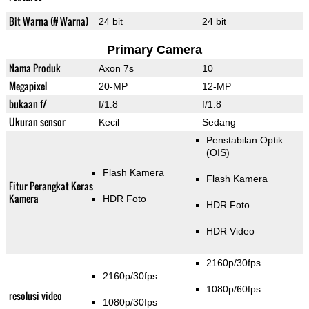
Bit Warna (# Warna)
24 bit
24 bit
Primary Camera
Nama Produk
Axon 7s
10
Megapixel
20-MP
12-MP
bukaan f/
f/1.8
f/1.8
Ukuran sensor
Kecil
Sedang
Penstabilan Optik
(OIS)
Flash Kamera
Flash Kamera
Fitur Perangkat Keras
Kamera
HDR Foto
HDR Foto
HDR Video
2160p/30fps
2160p/30fps
1080p/60fps
resolusi video
1080p/30fps