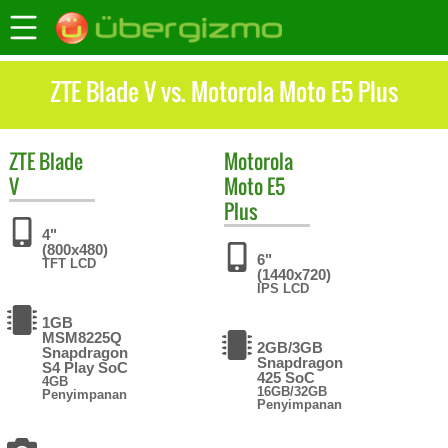
ZTE Blade V vs. Motorola Moto E5 Plus
ZTE
Blade
Motorola
V
Moto E5
Plus
4"
(800x480)
6"
TFT LCD
(1440x720)
IPS LCD
1GB
MSM8225Q
2GB/3GB
Snapdragon
Snapdragon
S4 Play SoC
425 SoC
4GB
16GB/32GB
Penyimpanan
Penyimpanan