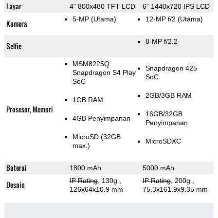
Layar
4" 800x480 TFT LCD
6" 1440x720 IPS LCD
5-MP
(Utama)
12-MP f/2
(Utama)
Kamera
8-MP f/2.2
Selfie
MSM8225Q
Snapdragon 425
Snapdragon S4 Play
SoC
SoC
2GB/3GB RAM
1GB RAM
Prosesor, Memori
16GB/32GB
4GB Penyimpanan
Penyimpanan
MicroSD (32GB
MicroSDXC
max.)
Baterai
1800 mAh
5000 mAh
IP Rating
, 130g
,
IP Rating
, 200g
,
Desain
126x64x10.9 mm
75.3x161.9x9.35 mm