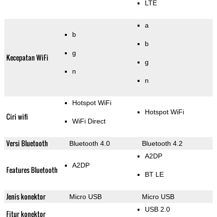
LTE
a
b
b
g
Kecepatan WiFi
g
n
n
Hotspot WiFi
Hotspot WiFi
Ciri wifi
WiFi Direct
Versi Bluetooth
Bluetooth 4.0
Bluetooth 4.2
A2DP
A2DP
Features Bluetooth
BT LE
Jenis konektor
Micro USB
Micro USB
USB 2.0
Fitur konektor