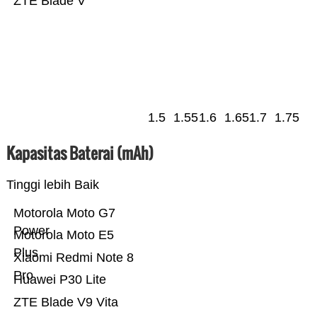
ZTE Blade V
1.5
1.55
1.6
1.65
1.7
1.75
Kapasitas Baterai (mAh)
Tinggi lebih Baik
Motorola Moto G7
Power
Motorola Moto E5
Plus
Xiaomi Redmi Note 8
Pro
Huawei P30 Lite
ZTE Blade V9 Vita