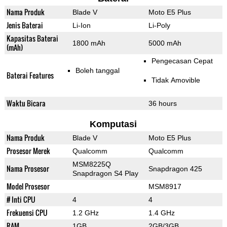
Nama Produk
Blade V
Moto E5 Plus
Jenis Baterai
Li-Ion
Li-Poly
Kapasitas Baterai
1800 mAh
5000 mAh
(mAh)
Pengecasan Cepat
Boleh tanggal
Baterai Features
Tidak Amovible
Waktu Bicara
36 hours
Komputasi
Nama Produk
Blade V
Moto E5 Plus
Prosesor Merek
Qualcomm
Qualcomm
MSM8225Q
Nama Prosesor
Snapdragon 425
Snapdragon S4 Play
Model Prosesor
MSM8917
# Inti CPU
4
4
Frekuensi CPU
1.2 GHz
1.4 GHz
RAM
1GB
2GB/3GB