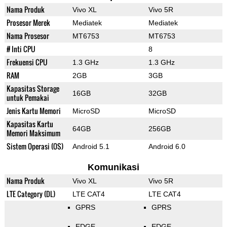
Nama Produk
Vivo XL
Vivo 5R
Prosesor Merek
Mediatek
Mediatek
Nama Prosesor
MT6753
MT6753
# Inti CPU
8
Frekuensi CPU
1.3 GHz
1.3 GHz
RAM
2GB
3GB
Kapasitas Storage
16GB
32GB
untuk Pemakai
Jenis Kartu Memori
MicroSD
MicroSD
Kapasitas Kartu
64GB
256GB
Memori Maksimum
Sistem Operasi (OS)
Android 5.1
Android 6.0
Komunikasi
Nama Produk
Vivo XL
Vivo 5R
LTE Category (DL)
LTE CAT4
LTE CAT4
GPRS
GPRS
EDGE
EDGE