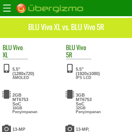
BLU Vivo XL vs. BLU Vivo 5R
BLU
Vivo
BLU
Vivo
XL
5R
5.5"
5.5"
(1280x720)
(1920x1080)
AMOLED
IPS LCD
2GB
3GB
MT6753
MT6753
SoC
SoC
16GB
32GB
Penyimpanan
Penyimpanan
13-MP
13-MP,