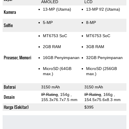
AMOLED
LCD
13-MP
(Utama)
13-MP f/2
(Utama)
Kamera
5-MP
8-MP
Selfie
MT6753 SoC
MT6753 SoC
2GB RAM
3GB RAM
Prosesor, Memori
16GB Penyimpanan
32GB Penyimpanan
MicroSD (64GB
MicroSD (256GB
max.)
max.)
Baterai
3150 mAh
3150 mAh
IP Rating
, 154g
,
IP Rating
, 166g
,
Desain
155.3x76.7x7.5 mm
154.5x75.6x8.3 mm
Harga (Sekitar)
$395