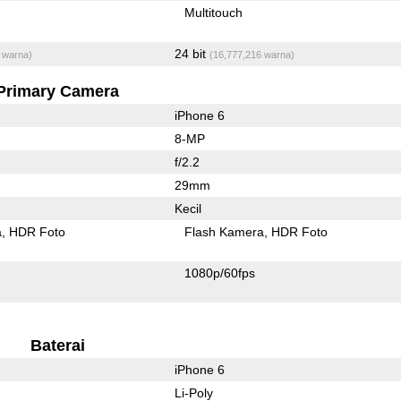
Multitouch
24 bit
 warna)
(16,777,216 warna)
Primary Camera
iPhone 6
8-MP
f/2.2
29mm
Kecil
a
HDR Foto
Flash Kamera
HDR Foto
1080p/60fps
Baterai
iPhone 6
Li-Poly