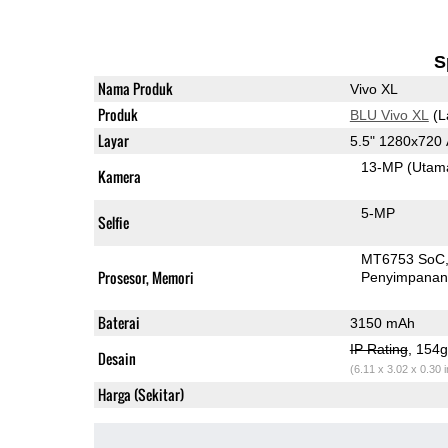
S
Nama Produk
Vivo XL
Produk
BLU Vivo XL
(L
Layar
5.5" 1280x72
13-MP
(Utam
Kamera
5-MP
Selfie
MT6753 SoC
Prosesor, Memori
Penyimpana
Baterai
3150 mAh
IP Rating
, 154
Desain
(6.11 x 3.02 x 0.30 
Harga (Sekitar)