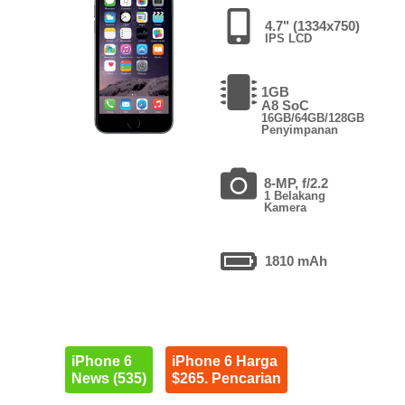
4.7" (1334x750)
IPS LCD
1GB
A8 SoC
16GB/64GB/128GB
Penyimpanan
8-MP, f/2.2
1 Belakang
Kamera
1810 mAh
iPhone 6
iPhone 6 Harga
News (535)
$265. Pencarian