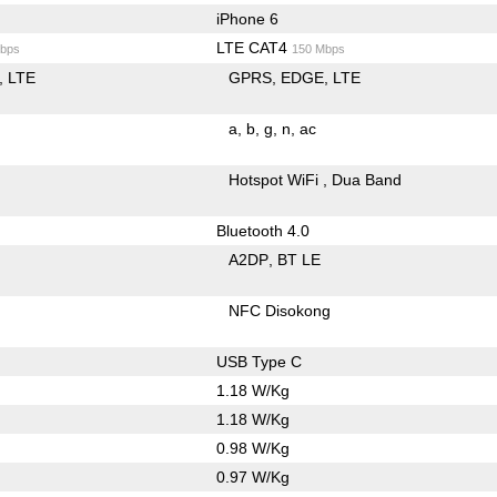
iPhone 6
LTE CAT4
bps
150 Mbps
LTE
GPRS
EDGE
LTE
a
b
g
n
ac
Hotspot WiFi
Dua Band
Bluetooth 4.0
A2DP
BT LE
NFC Disokong
USB Type C
1.18 W/Kg
1.18 W/Kg
0.98 W/Kg
0.97 W/Kg