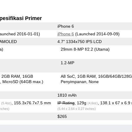
pesifikasi Primer
iPhone 6
aunched 2016-01-01)
iPhone 6
(Launched 2014-09-09)
0 AMOLED
4.7" 1334x750 IPS LCD
a)
29mm 8-MP f/2.2
(Utama)
1.2-MP
2GB RAM
16GB
A8 SoC
1GB RAM
16GB/64GB/128
n
MicroSD (64GB max.)
Penyimpanan
None
1810 mAh
g
, 155.3x76.7x7.5 mm
IP Rating
, 129g
, 138.1 x 67 x 6.
(5.4oz)
(4.6oz)
inches)
(5.44 x 2.64 x 0.27 inches)
$265