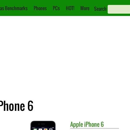
as Benchmarks
Phones
PCs
HOT!
More
Search
iPhone 6
Apple
iPhone 6