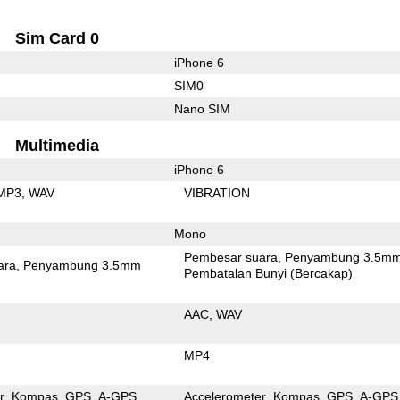
Sim Card 0
iPhone 6
SIM0
Nano SIM
Multimedia
iPhone 6
MP3
WAV
VIBRATION
Mono
Pembesar suara
Penyambung 3.5m
ara
Penyambung 3.5mm
Pembatalan Bunyi (Bercakap)
AAC
WAV
MP4
r
Kompas
GPS
A-GPS
Accelerometer
Kompas
GPS
A-GPS