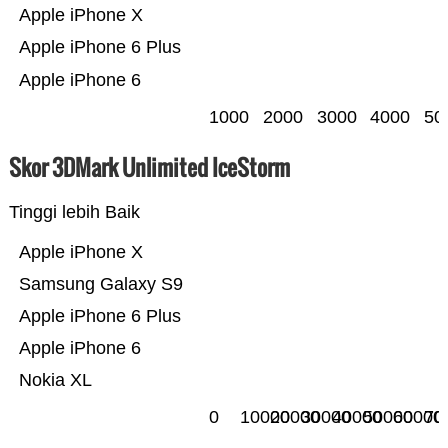
Apple iPhone X
Apple iPhone 6 Plus
Apple iPhone 6
1000
2000
3000
4000
50
Skor 3DMark Unlimited IceStorm
Tinggi lebih Baik
Apple iPhone X
Samsung Galaxy S9
Apple iPhone 6 Plus
Apple iPhone 6
Nokia XL
0
10000
20000
30000
40000
50000
60000
70