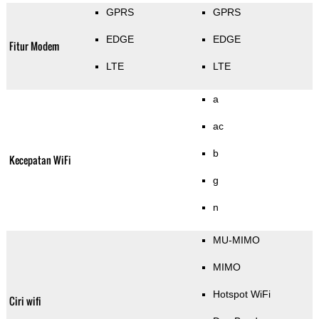
GPRS
GPRS
EDGE
EDGE
Fitur Modem
LTE
LTE
a
ac
b
Kecepatan WiFi
g
n
MU-MIMO
MIMO
Hotspot WiFi
Ciri wifi