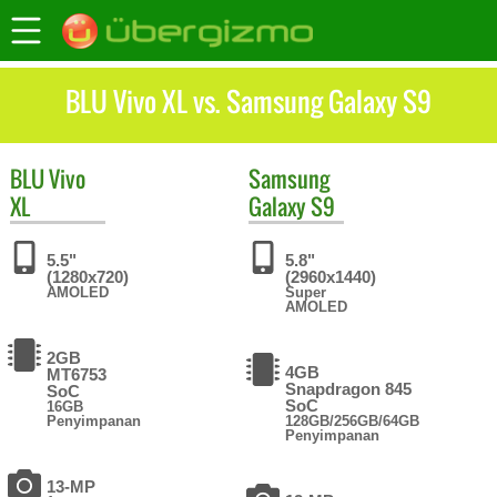
BLU Vivo XL vs. Samsung Galaxy S9
BLU
Vivo
Samsung
XL
Galaxy S9
5.5"
5.8"
(1280x720)
(2960x1440)
AMOLED
Super
AMOLED
2GB
4GB
MT6753
Snapdragon 845
SoC
SoC
16GB
Penyimpanan
128GB/256GB/64GB
Penyimpanan
13-MP