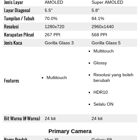
Jenis Layar
AMOLED
Super AMOLED
Layar Diagonal
5.5"
5.8"
Tampilan / Tubuh
70.0%
84.1%
Resolusi
1280x720
2960x1440
Kerapatan Piksel
267 PPI
568 PPI
Jenis Kaca
Gorilla Glass 3
Gorilla Glass 5
Multitouch
Glossy
Resolusi yang boleh
Multitouch
Features
berubah
HDR10
Selalu ON
Bit Warna (# Warna)
24 bit
24 bit
Primary Camera
Nama Produk
Vivo XL
Galaxy S9