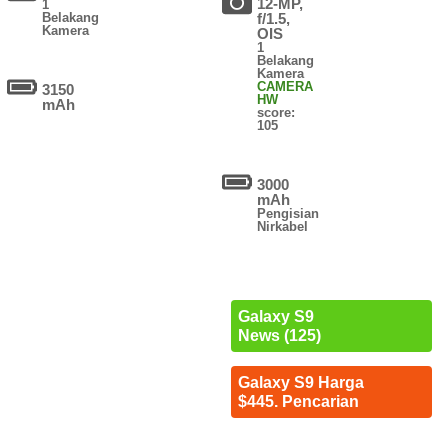
12-MP,
1
Belakang
f/1.5,
Kamera
OIS
1
Belakang
Kamera
CAMERA
3150
HW
mAh
score:
105
3000
mAh
Pengisian
Nirkabel
Galaxy S9
News (125)
Galaxy S9 Harga
$445. Pencarian