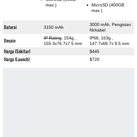
max.)
MicroSD (400GB
max.)
3000 mAh, Pengisian
Baterai
3150 mAh
Nirkabel
IP Rating
, 154g
,
IP68, 163g
,
Desain
155.3x76.7x7.5 mm
147.7x68.7x 8.5 mm
Harga (Sekitar)
$445
Harga (Launch)
$720