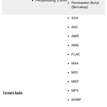
Penyambung 3.5mm
Pembatalan Bunyi
(Bercakap)
3GA
AAC
AMR
AWB
FLAC
M4A
MID
MIDI
MP3
Formats Audio
MXMF