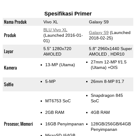
Spesifikasi Primer
Nama Produk
Vivo XL
Galaxy S9
BLU Vivo XL
Galaxy S9
(Launched
Produk
(Launched 2016-01-
2018-02-25)
01)
5.5" 1280x720
5.8" 2960x1440 Super
Layar
AMOLED
AMOLED , HDR10
27mm 12-MP f/1.5
13-MP
(Utama)
Kamera
(Utama)
+OIS
5-MP
26mm 8-MP f/1.7
Selfie
Snapdragon 845
MT6753 SoC
SoC
2GB RAM
4GB RAM
Prosesor, Memori
16GB Penyimpanan
128GB/256GB/64GB
Penyimpanan
MicroSD (64GB