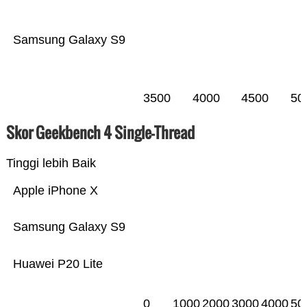
Samsung Galaxy S9
3500
4000
4500
50
Skor Geekbench 4 Single-Thread
Tinggi lebih Baik
Apple iPhone X
Samsung Galaxy S9
Huawei P20 Lite
0
1000
2000
3000
4000
50