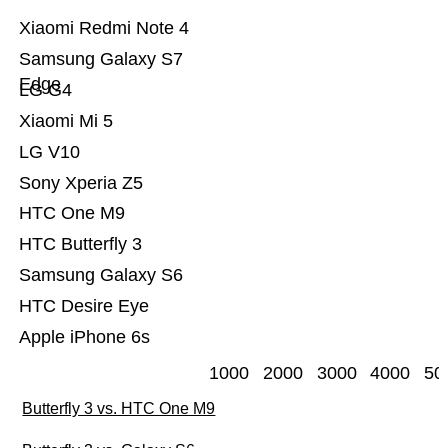
Xiaomi Redmi Note 4
Samsung Galaxy S7
Edge
LG G4
Xiaomi Mi 5
LG V10
Sony Xperia Z5
HTC One M9
HTC Butterfly 3
Samsung Galaxy S6
HTC Desire Eye
Apple iPhone 6s
1000
2000
3000
4000
50
Butterfly 3 vs. HTC One M9