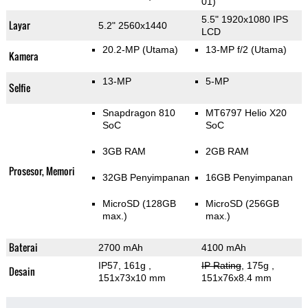
01)
5.5" 1920x1080 IPS
Layar
5.2" 2560x1440
LCD
20.2-MP
(Utama)
13-MP f/2
(Utama)
Kamera
13-MP
5-MP
Selfie
Snapdragon 810
MT6797 Helio X20
SoC
SoC
3GB RAM
2GB RAM
Prosesor, Memori
32GB Penyimpanan
16GB Penyimpanan
MicroSD (128GB
MicroSD (256GB
max.)
max.)
Baterai
2700 mAh
4100 mAh
IP57, 161g
,
IP Rating
, 175g
,
Desain
151x73x10 mm
151x76x8.4 mm