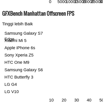
0
5000
10000
15000
20000
25000
30
GFXBench Manhattan Offscreen FPS
Tinggi lebih Baik
Samsung Galaxy S7
Edge
Xiaomi Mi 5
Apple iPhone 6s
Sony Xperia Z5
HTC One M9
Samsung Galaxy S6
HTC Butterfly 3
LG G4
LG V10
10
20
30
40
50