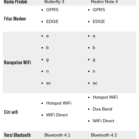
Nama Produk
Butterfly 3
Redmi Note 4
GPRS
GPRS
Fitur Modem
EDGE
EDGE
a
a
b
b
g
g
Kecepatan WiFi
n
n
ac
ac
Hotspot WiFi
Hotspot WiFi
Dua Band
Ciri wifi
WiFi Direct
WiFi Direct
Versi Bluetooth
Bluetooth 4.1
Bluetooth 4.2