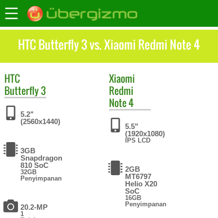
HTC Butterfly 3 vs. Xiaomi Redmi Note 4
HTC
Xiaomi
Butterfly 3
Redmi
Note 4
5.2"
(2560x1440)
5.5"
(1920x1080)
IPS LCD
3GB
Snapdragon
810 SoC
2GB
32GB
MT6797
Penyimpanan
Helio X20
SoC
16GB
Penyimpanan
20.2-MP
1