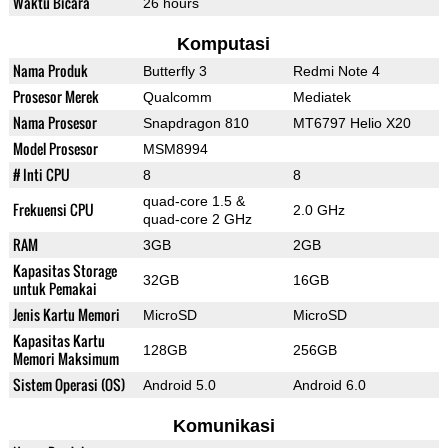
Waktu Bicara
26 hours
Komputasi
Nama Produk
Butterfly 3
Redmi Note 4
Prosesor Merek
Qualcomm
Mediatek
Nama Prosesor
Snapdragon 810
MT6797 Helio X20
Model Prosesor
MSM8994
# Inti CPU
8
8
quad-core 1.5 &
Frekuensi CPU
2.0 GHz
quad-core 2 GHz
RAM
3GB
2GB
Kapasitas Storage
32GB
16GB
untuk Pemakai
Jenis Kartu Memori
MicroSD
MicroSD
Kapasitas Kartu
128GB
256GB
Memori Maksimum
Sistem Operasi (OS)
Android 5.0
Android 6.0
Komunikasi