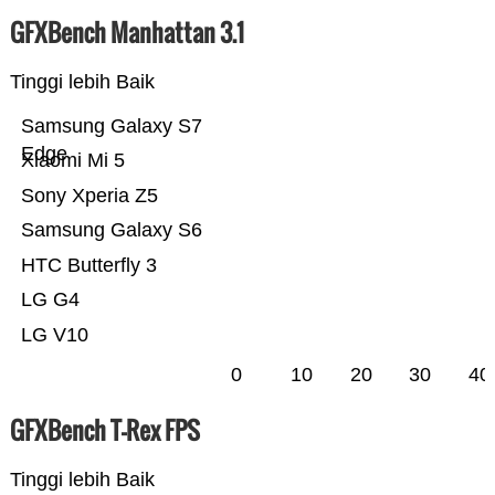
GFXBench Manhattan 3.1
Tinggi lebih Baik
Samsung Galaxy S7
Edge
Xiaomi Mi 5
Sony Xperia Z5
Samsung Galaxy S6
HTC Butterfly 3
LG G4
LG V10
0
10
20
30
40
GFXBench T-Rex FPS
Tinggi lebih Baik