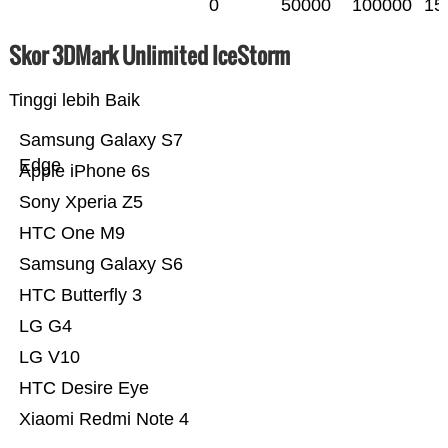
0
50000
100000
15
Skor 3DMark Unlimited IceStorm
Tinggi lebih Baik
Samsung Galaxy S7
Edge
Apple iPhone 6s
Sony Xperia Z5
HTC One M9
Samsung Galaxy S6
HTC Butterfly 3
LG G4
LG V10
HTC Desire Eye
Xiaomi Redmi Note 4