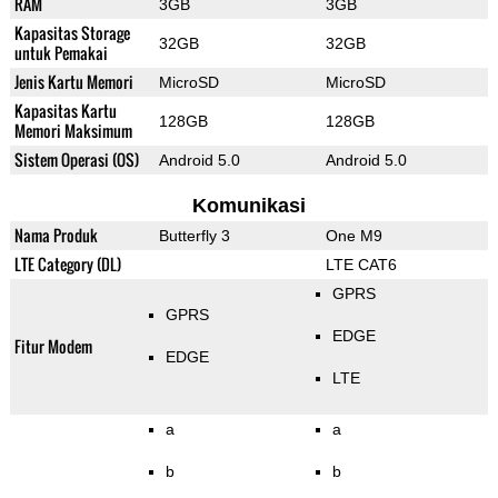
RAM
3GB
3GB
Kapasitas Storage
32GB
32GB
untuk Pemakai
Jenis Kartu Memori
MicroSD
MicroSD
Kapasitas Kartu
128GB
128GB
Memori Maksimum
Sistem Operasi (OS)
Android 5.0
Android 5.0
Komunikasi
Nama Produk
Butterfly 3
One M9
LTE Category (DL)
LTE CAT6
GPRS
GPRS
EDGE
Fitur Modem
EDGE
LTE
a
a
b
b