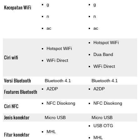
g
g
Kecepatan WiFi
n
n
ac
ac
Hotspot WiFi
Hotspot WiFi
Dua Band
Ciri wifi
WiFi Direct
WiFi Direct
Versi Bluetooth
Bluetooth 4.1
Bluetooth 4.1
A2DP
A2DP
Features Bluetooth
NFC Disokong
NFC Disokong
Ciri NFC
Jenis konektor
Micro USB
Micro USB
USB OTG
MHL
Fitur konektor
MHL