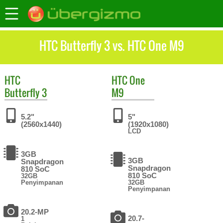
HTC Butterfly 3 vs. HTC One M9
HTC
HTC
One
Butterfly 3
M9
5.2"
5"
(2560x1440)
(1920x1080)
LCD
3GB
3GB
Snapdragon
Snapdragon
810 SoC
810 SoC
32GB
Penyimpanan
32GB
Penyimpanan
20.2-MP
20.7-
1