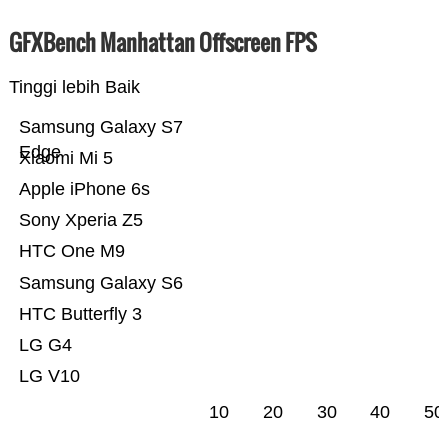
GFXBench Manhattan Offscreen FPS
Tinggi lebih Baik
Samsung Galaxy S7
Edge
Xiaomi Mi 5
Apple iPhone 6s
Sony Xperia Z5
HTC One M9
Samsung Galaxy S6
HTC Butterfly 3
LG G4
LG V10
10
20
30
40
50