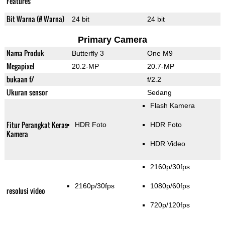
Features
Bit Warna (# Warna)
24 bit
24 bit
Primary Camera
Nama Produk
Butterfly 3
One M9
Megapixel
20.2-MP
20.7-MP
bukaan f/
f/2.2
Ukuran sensor
Sedang
Flash Kamera
Fitur Perangkat Keras
HDR Foto
HDR Foto
Kamera
HDR Video
2160p/30fps
2160p/30fps
1080p/60fps
resolusi video
720p/120fps