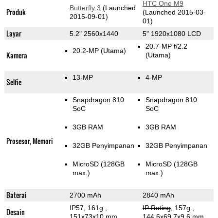
HTC One M9
Butterfly 3
(Launched
Produk
(Launched 2015-03-
2015-09-01)
01)
Layar
5.2" 2560x1440
5" 1920x1080 LCD
20.7-MP f/2.2
20.2-MP
(Utama)
Kamera
(Utama)
13-MP
4-MP
Selfie
Snapdragon 810
Snapdragon 810
SoC
SoC
3GB RAM
3GB RAM
Prosesor, Memori
32GB Penyimpanan
32GB Penyimpanan
MicroSD (128GB
MicroSD (128GB
max.)
max.)
Baterai
2700 mAh
2840 mAh
IP57, 161g
,
IP Rating
, 157g
,
Desain
151x73x10 mm
144.6x69.7x9.6 mm