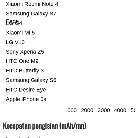
Xiaomi Redmi Note 4
Samsung Galaxy S7
Edge
LG G4
Xiaomi Mi 5
LG V10
Sony Xperia Z5
HTC One M9
HTC Butterfly 3
Samsung Galaxy S6
HTC Desire Eye
Apple iPhone 6s
1000
2000
3000
4000
50
Kecepatan pengisian (mAh/mn)