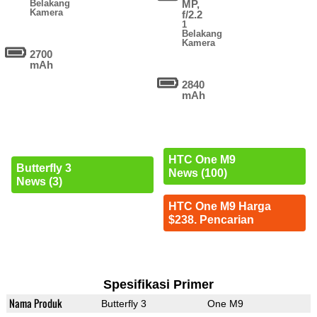
Belakang
MP,
Kamera
f/2.2
1
Belakang
Kamera
2700
mAh
2840
mAh
HTC One M9
Butterfly 3
News (100)
News (3)
HTC One M9 Harga
$238. Pencarian
Spesifikasi Primer
Nama Produk
Butterfly 3
One M9