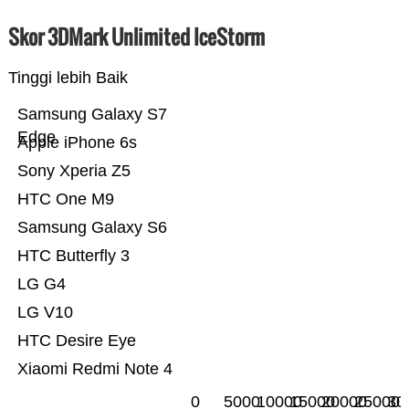
Skor 3DMark Unlimited IceStorm
Tinggi lebih Baik
Samsung Galaxy S7
Edge
Apple iPhone 6s
Sony Xperia Z5
HTC One M9
Samsung Galaxy S6
HTC Butterfly 3
LG G4
LG V10
HTC Desire Eye
Xiaomi Redmi Note 4
0
5000
10000
15000
20000
25000
30