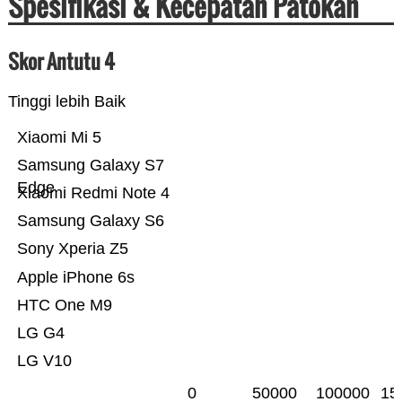
Spesifikasi & Kecepatan Patokan
Skor Antutu 4
Tinggi lebih Baik
Xiaomi Mi 5
Samsung Galaxy S7
Edge
Xiaomi Redmi Note 4
Samsung Galaxy S6
Sony Xperia Z5
Apple iPhone 6s
HTC One M9
LG G4
LG V10
0
50000
100000
15