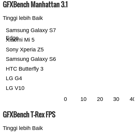
GFXBench Manhattan 3.1
Tinggi lebih Baik
Samsung Galaxy S7
Edge
Xiaomi Mi 5
Sony Xperia Z5
Samsung Galaxy S6
HTC Butterfly 3
LG G4
LG V10
0
10
20
30
40
GFXBench T-Rex FPS
Tinggi lebih Baik