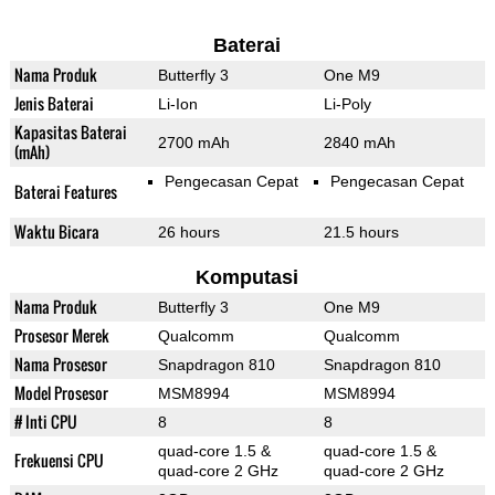
Baterai
Nama Produk
Butterfly 3
One M9
Jenis Baterai
Li-Ion
Li-Poly
Kapasitas Baterai
2700 mAh
2840 mAh
(mAh)
Pengecasan Cepat
Pengecasan Cepat
Baterai Features
Waktu Bicara
26 hours
21.5 hours
Komputasi
Nama Produk
Butterfly 3
One M9
Prosesor Merek
Qualcomm
Qualcomm
Nama Prosesor
Snapdragon 810
Snapdragon 810
Model Prosesor
MSM8994
MSM8994
# Inti CPU
8
8
quad-core 1.5 &
quad-core 1.5 &
Frekuensi CPU
quad-core 2 GHz
quad-core 2 GHz