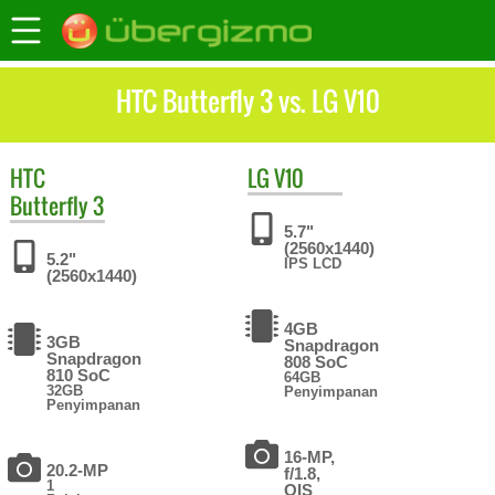
HTC Butterfly 3 vs. LG V10
HTC
LG
V10
Butterfly 3
5.7"
(2560x1440)
5.2"
IPS LCD
(2560x1440)
4GB
3GB
Snapdragon
Snapdragon
808 SoC
810 SoC
64GB
32GB
Penyimpanan
Penyimpanan
16-MP,
20.2-MP
f/1.8,
1
OIS