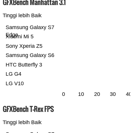
GFXBench Manhattan 3.1
Tinggi lebih Baik
Samsung Galaxy S7
Edge
Xiaomi Mi 5
Sony Xperia Z5
Samsung Galaxy S6
HTC Butterfly 3
LG G4
LG V10
0
10
20
30
40
GFXBench T-Rex FPS
Tinggi lebih Baik