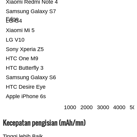
Xiaomi Redmi Note 4
Samsung Galaxy S7
Edge
LG G4
Xiaomi Mi 5
LG V10
Sony Xperia Z5
HTC One M9
HTC Butterfly 3
Samsung Galaxy S6
HTC Desire Eye
Apple iPhone 6s
1000
2000
3000
4000
50
Kecepatan pengisian (mAh/mn)
Tinggi lebih Baik