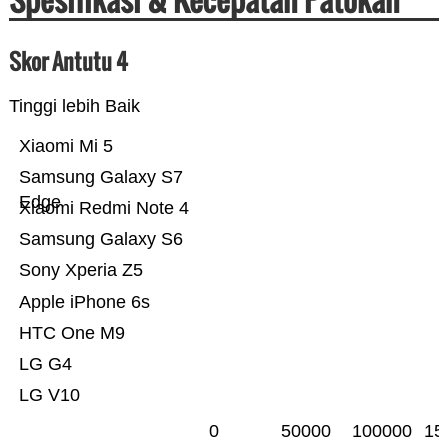
Skor Antutu 4
Tinggi lebih Baik
Xiaomi Mi 5
Samsung Galaxy S7
Edge
Xiaomi Redmi Note 4
Samsung Galaxy S6
Sony Xperia Z5
Apple iPhone 6s
HTC One M9
LG G4
LG V10
0
50000
100000
15