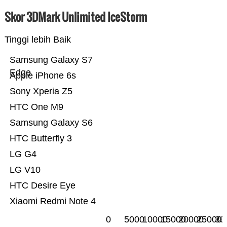
Skor 3DMark Unlimited IceStorm
Tinggi lebih Baik
Samsung Galaxy S7
Edge
Apple iPhone 6s
Sony Xperia Z5
HTC One M9
Samsung Galaxy S6
HTC Butterfly 3
LG G4
LG V10
HTC Desire Eye
Xiaomi Redmi Note 4
0
5000
10000
15000
20000
25000
30