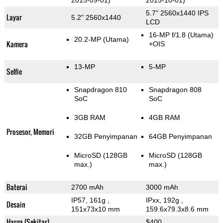
2015-09-01)
2015-10-01)
5.7" 2560x1440 IPS
Layar
5.2" 2560x1440
LCD
16-MP f/1.8
(Utama)
20.2-MP
(Utama)
Kamera
+OIS
13-MP
5-MP
Selfie
Snapdragon 810
Snapdragon 808
SoC
SoC
3GB RAM
4GB RAM
Prosesor, Memori
32GB Penyimpanan
64GB Penyimpanan
MicroSD (128GB
MicroSD (128GB
max.)
max.)
Baterai
2700 mAh
3000 mAh
IP57, 161g
,
IPxx, 192g
,
Desain
151x73x10 mm
159.6x79.3x8.6 mm
Harga (Sekitar)
$400