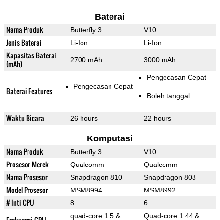
Baterai
Nama Produk
Butterfly 3
V10
Jenis Baterai
Li-Ion
Li-Ion
Kapasitas Baterai
2700 mAh
3000 mAh
(mAh)
Pengecasan Cepat
Pengecasan Cepat
Baterai Features
Boleh tanggal
Waktu Bicara
26 hours
22 hours
Komputasi
Nama Produk
Butterfly 3
V10
Prosesor Merek
Qualcomm
Qualcomm
Nama Prosesor
Snapdragon 810
Snapdragon 808
Model Prosesor
MSM8994
MSM8992
# Inti CPU
8
6
quad-core 1.5 &
Quad-core 1.44 &
Frekuensi CPU