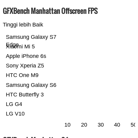
GFXBench Manhattan Offscreen FPS
Tinggi lebih Baik
Samsung Galaxy S7
Edge
Xiaomi Mi 5
Apple iPhone 6s
Sony Xperia Z5
HTC One M9
Samsung Galaxy S6
HTC Butterfly 3
LG G4
LG V10
10
20
30
40
50