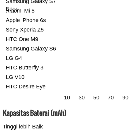
Samsung Galaxy S7
Edge
Xiaomi Mi 5
Apple iPhone 6s
Sony Xperia Z5
HTC One M9
Samsung Galaxy S6
LG G4
HTC Butterfly 3
LG V10
HTC Desire Eye
10
30
50
70
90
Kapasitas Baterai (mAh)
Tinggi lebih Baik