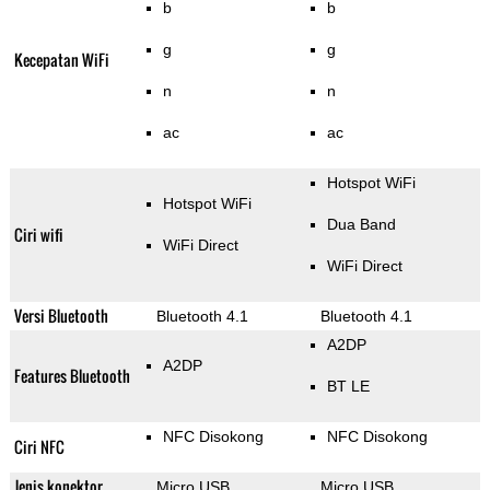
b
b
g
g
Kecepatan WiFi
n
n
ac
ac
Hotspot WiFi
Hotspot WiFi
Dua Band
Ciri wifi
WiFi Direct
WiFi Direct
Versi Bluetooth
Bluetooth 4.1
Bluetooth 4.1
A2DP
A2DP
Features Bluetooth
BT LE
NFC Disokong
NFC Disokong
Ciri NFC
Jenis konektor
Micro USB
Micro USB