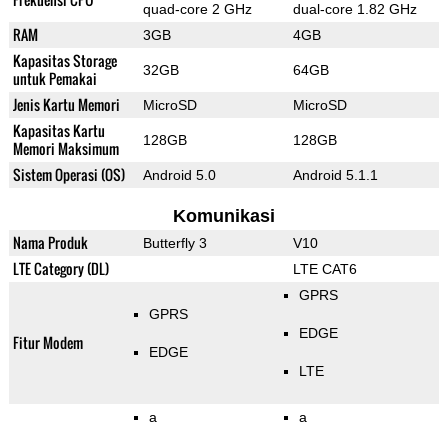
quad-core 2 GHz
dual-core 1.82 GHz
RAM
3GB
4GB
Kapasitas Storage
32GB
64GB
untuk Pemakai
Jenis Kartu Memori
MicroSD
MicroSD
Kapasitas Kartu
128GB
128GB
Memori Maksimum
Sistem Operasi (OS)
Android 5.0
Android 5.1.1
Komunikasi
Nama Produk
Butterfly 3
V10
LTE Category (DL)
LTE CAT6
GPRS
GPRS
EDGE
Fitur Modem
EDGE
LTE
a
a