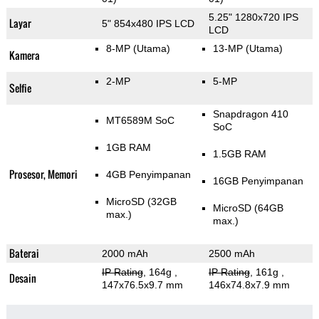
5.25" 1280x720 IPS
Layar
5" 854x480 IPS LCD
LCD
8-MP
(Utama)
13-MP
(Utama)
Kamera
2-MP
5-MP
Selfie
Snapdragon 410
MT6589M SoC
SoC
1GB RAM
1.5GB RAM
Prosesor, Memori
4GB Penyimpanan
16GB Penyimpanan
MicroSD (32GB
MicroSD (64GB
max.)
max.)
Baterai
2000 mAh
2500 mAh
IP Rating
, 164g
,
IP Rating
, 161g
,
Desain
147x76.5x9.7 mm
146x74.8x7.9 mm