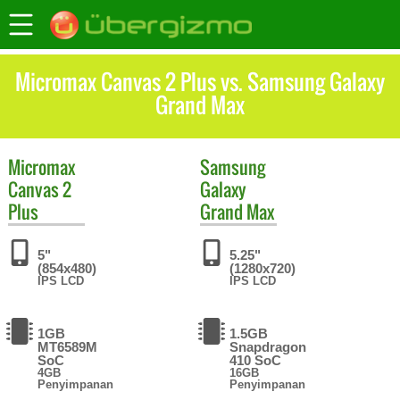
Micromax Canvas 2 Plus vs. Samsung Galaxy
Grand Max
Micromax
Samsung
Canvas 2
Galaxy
Plus
Grand Max
5"
5.25"
(854x480)
(1280x720)
IPS LCD
IPS LCD
1GB
1.5GB
MT6589M
Snapdragon
SoC
410 SoC
4GB
16GB
Penyimpanan
Penyimpanan