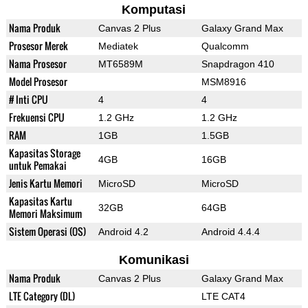
Komputasi
Nama Produk
Canvas 2 Plus
Galaxy Grand Max
Prosesor Merek
Mediatek
Qualcomm
Nama Prosesor
MT6589M
Snapdragon 410
Model Prosesor
MSM8916
# Inti CPU
4
4
Frekuensi CPU
1.2 GHz
1.2 GHz
RAM
1GB
1.5GB
Kapasitas Storage
4GB
16GB
untuk Pemakai
Jenis Kartu Memori
MicroSD
MicroSD
Kapasitas Kartu
32GB
64GB
Memori Maksimum
Sistem Operasi (OS)
Android 4.2
Android 4.4.4
Komunikasi
Nama Produk
Canvas 2 Plus
Galaxy Grand Max
LTE Category (DL)
LTE CAT4