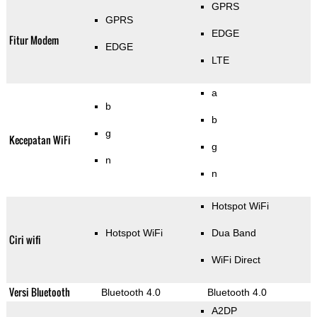
GPRS
GPRS
EDGE
Fitur Modem
EDGE
LTE
a
b
b
g
Kecepatan WiFi
g
n
n
Hotspot WiFi
Hotspot WiFi
Dua Band
Ciri wifi
WiFi Direct
Versi Bluetooth
Bluetooth 4.0
Bluetooth 4.0
A2DP