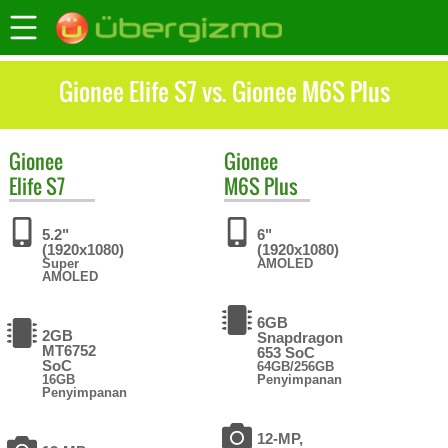
Gionee Elife S7 vs. Gionee M6S Plus
Gionee
Gionee
Elife S7
M6S Plus
5.2"
6"
(1920x1080)
(1920x1080)
Super
AMOLED
AMOLED
6GB
2GB
Snapdragon
MT6752
653 SoC
SoC
64GB/256GB
16GB
Penyimpanan
Penyimpanan
12-MP,