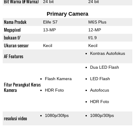
Bit Warna (# Warna)
24 bit
24 bit
Primary Camera
Nama Produk
Elife S7
M6S Plus
Megapixel
13-MP
12-MP
bukaan f/
f/1.9
Ukuran sensor
Kecil
Kecil
Kontras Autofokus
AF Features
Dua LED Flash
Flash Kamera
LED Flash
Fitur Perangkat Keras
Kamera
HDR Foto
Autofocus
HDR Foto
1080p/30fps
1080p/30fps
resolusi video