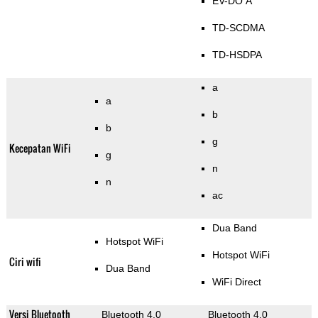
EV-DO A
TD-SCDMA
TD-HSDPA
a
a
b
b
g
Kecepatan WiFi
g
n
n
ac
Dua Band
Hotspot WiFi
Hotspot WiFi
Ciri wifi
Dua Band
WiFi Direct
Versi Bluetooth
Bluetooth 4.0
Bluetooth 4.0