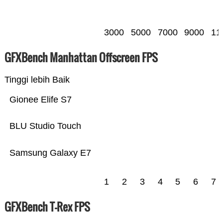
3000
5000
7000
9000
11
GFXBench Manhattan Offscreen FPS
Tinggi lebih Baik
Gionee Elife S7
BLU Studio Touch
Samsung Galaxy E7
1
2
3
4
5
6
7
GFXBench T-Rex FPS