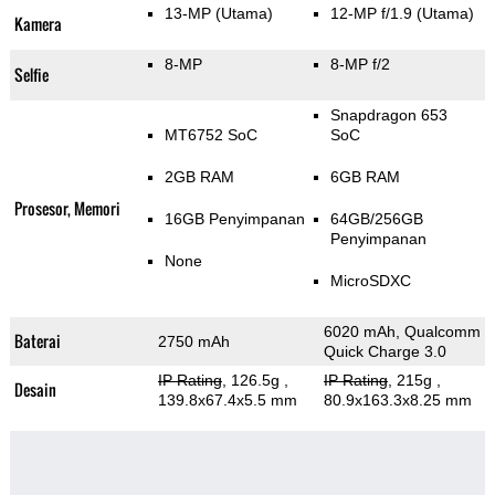
13-MP
(Utama)
12-MP f/1.9
(Utama)
Kamera
8-MP
8-MP f/2
Selfie
Snapdragon 653
MT6752 SoC
SoC
2GB RAM
6GB RAM
Prosesor, Memori
16GB Penyimpanan
64GB/256GB
Penyimpanan
None
MicroSDXC
6020 mAh, Qualcomm
Baterai
2750 mAh
Quick Charge 3.0
IP Rating
, 126.5g
,
IP Rating
, 215g
,
Desain
139.8x67.4x5.5 mm
80.9x163.3x8.25 mm