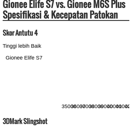
Gionee Elife S7 vs. Gionee M6S Plus
Spesifikasi & Kecepatan Patokan
Skor Antutu 4
Tinggi lebih Baik
Gionee Elife S7
35000
36000
37000
38000
39000
40000
41000
42
3DMark Slingshot