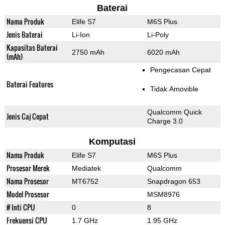
Baterai
Nama Produk
Elife S7
M6S Plus
Jenis Baterai
Li-Ion
Li-Poly
Kapasitas Baterai
2750 mAh
6020 mAh
(mAh)
Pengecasan Cepat
Baterai Features
Tidak Amovible
Qualcomm Quick
Jenis Caj Cepat
Charge 3.0
Komputasi
Nama Produk
Elife S7
M6S Plus
Prosesor Merek
Mediatek
Qualcomm
Nama Prosesor
MT6752
Snapdragon 653
Model Prosesor
MSM8976
# Inti CPU
0
8
Frekuensi CPU
1.7 GHz
1.95 GHz