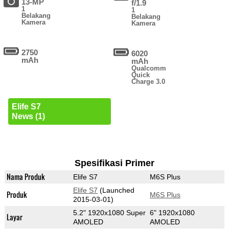
13-MP
f/1.9
1
1
Belakang
Belakang
Kamera
Kamera
2750
6020
mAh
mAh
Qualcomm
Quick
Charge 3.0
Elife S7
News (1)
Spesifikasi Primer
Nama Produk
Elife S7
M6S Plus
Elife S7
(Launched
Produk
M6S Plus
2015-03-01)
5.2" 1920x1080 Super
6" 1920x1080
Layar
AMOLED
AMOLED