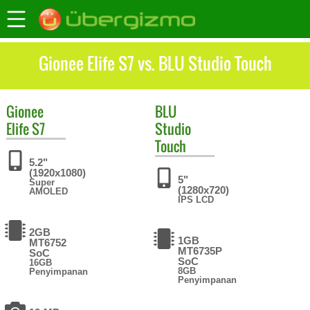
Gionee Elife S7 vs. BLU Studio Touch
Gionee
BLU
Elife S7
Studio
Touch
5.2"
(1920x1080)
5"
Super
(1280x720)
AMOLED
IPS LCD
2GB
1GB
MT6752
MT6735P
SoC
SoC
16GB
8GB
Penyimpanan
Penyimpanan