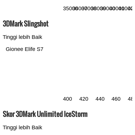
35000
36000
37000
38000
39000
40000
41000
42
3DMark Slingshot
Tinggi lebih Baik
Gionee Elife S7
400
420
440
460
48
Skor 3DMark Unlimited IceStorm
Tinggi lebih Baik