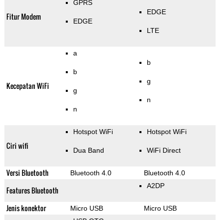
GPRS
EDGE
Fitur Modem
EDGE
LTE
a
b
b
g
Kecepatan WiFi
g
n
n
Hotspot WiFi
Hotspot WiFi
Ciri wifi
Dua Band
WiFi Direct
Versi Bluetooth
Bluetooth 4.0
Bluetooth 4.0
A2DP
Features Bluetooth
Jenis konektor
Micro USB
Micro USB