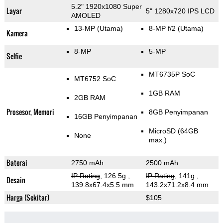
5.2" 1920x1080 Super
Layar
5" 1280x720 IPS LCD
AMOLED
13-MP
(Utama)
8-MP f/2
(Utama)
Kamera
8-MP
5-MP
Selfie
MT6735P SoC
MT6752 SoC
1GB RAM
2GB RAM
Prosesor, Memori
8GB Penyimpanan
16GB Penyimpanan
MicroSD (64GB
None
max.)
Baterai
2750 mAh
2500 mAh
IP Rating
, 126.5g
,
IP Rating
, 141g
,
Desain
139.8x67.4x5.5 mm
143.2x71.2x8.4 mm
Harga (Sekitar)
$105